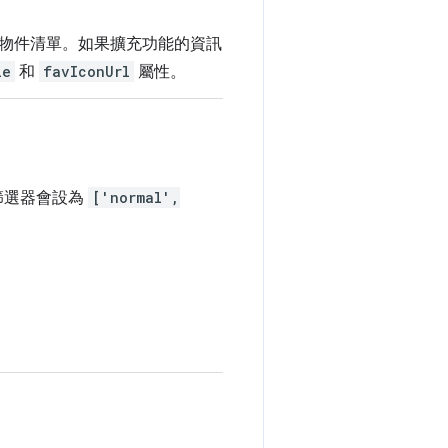
物件清單。如果擴充功能的資訊
le
和
favIconUrl
屬性。
篩選器會設為
['normal',