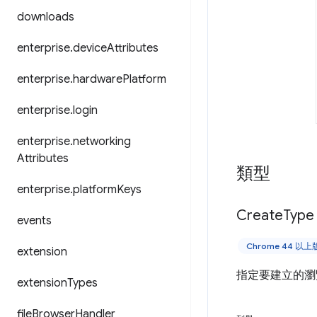
downloads
enterprise
.
device
Attributes
enterprise
.
hardware
Platform
enterprise
.
login
enterprise
.
networking
Attributes
類型
enterprise
.
platform
Keys
Create
Type
events
Chrome 44 以
extension
指定要建立的瀏
extension
Types
file
Browser
Handler