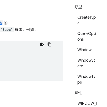
類型
CreateTyp
b
的
e
"tabs"
權限。例如：
QueryOpti
ons
Window
WindowSt
ate
WindowTy
pe
屬性
WINDOW_I