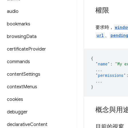
權限
audio
bookmarks
要求時，
windo
url
、
pending
browsing
Data
certificate
Provider
{
commands
"name"
:
"My e
...
content
Settings
"permissions"
...
context
Menus
}
cookies
概念與用
debugger
declarative
Content
目前的視窗