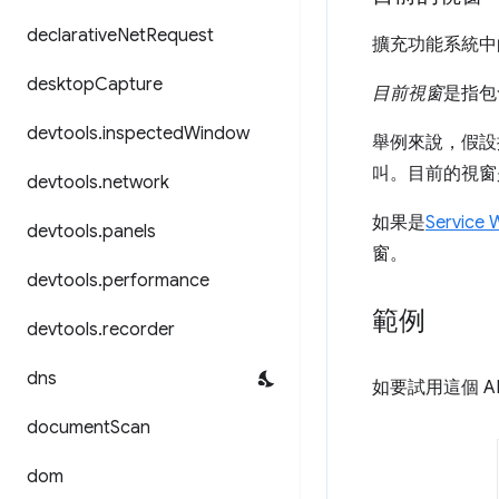
declarative
Net
Request
擴充功能系統中
desktop
Capture
目前視窗
是指包
devtools
.
inspected
Window
舉例來說，假設擴
叫。目前的視窗
devtools
.
network
如果是
Service 
devtools
.
panels
窗。
devtools
.
performance
範例
devtools
.
recorder
dns
如要試用這個 A
document
Scan
dom