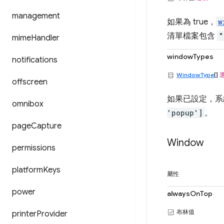
management
如果為 true，
w
清單檔案包含
"
mime
Handler
windowTypes
notifications
WindowType
[]
offscreen
如果已設定，系
omnibox
'popup']
。
page
Capture
Window
permissions
platform
Keys
屬性
power
alwaysOnTop
布林值
printer
Provider