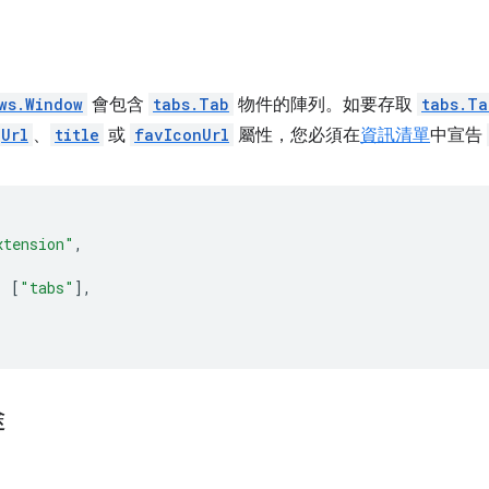
ws.Window
會包含
tabs.Tab
物件的陣列。如要存取
tabs.Ta
Url
、
title
或
favIconUrl
屬性，您必須在
資訊清單
中宣告
xtension"
,
:
[
"tabs"
],
途