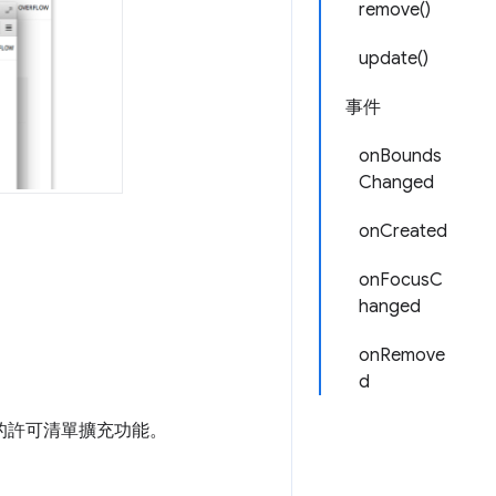
remove()
update()
事件
onBounds
Changed
onCreated
onFocusC
hanged
onRemove
d
有的許可清單擴充功能。