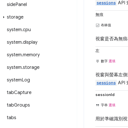
sessions
AP
side
Panel
無痕
storage
布林值
system
.
cpu
視窗是否為無痕
system
.
display
左
system
.
memory
數字
選填
system
.
storage
視窗與螢幕左側
system
Log
sessions
AP
tab
Capture
sessionId
tab
Groups
字串
選填
tabs
用於準確識別視