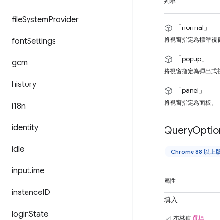
列舉
file
System
Provider
「normal」
將視窗指定為標準視
font
Settings
「popup」
gcm
將視窗指定為彈出式
history
「panel」
將視窗指定為面板。
i18n
identity
Query
Optio
idle
Chrome 88 以上
input
.
ime
屬性
instance
ID
填入
login
State
布林值
選填