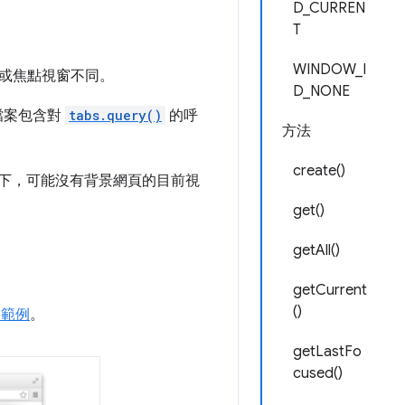
D_CURREN
T
。
WINDOW_I
或焦點視窗不同。
D_NONE
 檔案包含對
tabs.query()
的呼
方法
create()
下，可能沒有背景網頁的目前視
get()
getAll()
getCurrent
()
I 範例
。
getLastFo
cused()