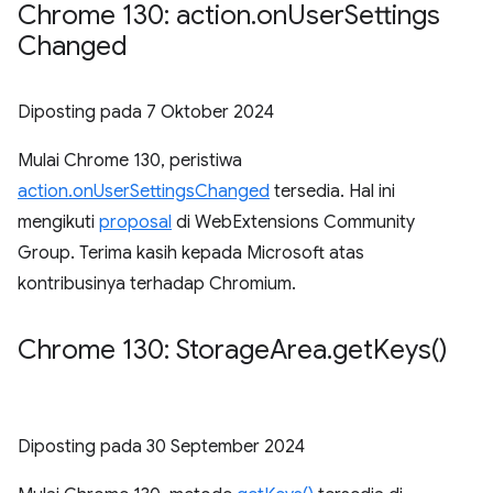
Chrome 130: action
.
on
User
Settings
Changed
Diposting pada
7 Oktober 2024
Mulai Chrome 130, peristiwa
action.onUserSettingsChanged
tersedia. Hal ini
mengikuti
proposal
di WebExtensions Community
Group. Terima kasih kepada Microsoft atas
kontribusinya terhadap Chromium.
Chrome 130: Storage
Area
.
get
Keys(
)
Diposting pada
30 September 2024