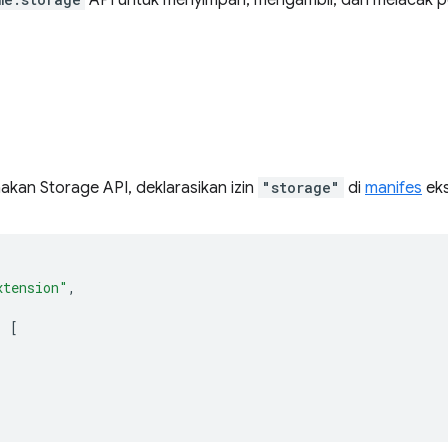
API untuk menyimpan, mengambil, dan melacak 
kan Storage API, deklarasikan izin
"storage"
di
manifes
eks
xtension"
,
:
[