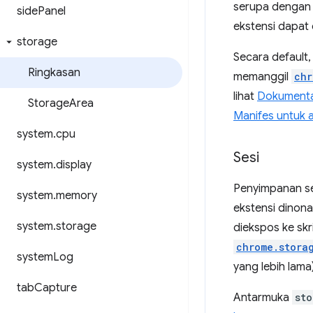
serupa dengan o
side
Panel
ekstensi dapat
storage
Secara default
Ringkasan
memanggil
chr
lihat
Dokumentas
Storage
Area
Manifes untuk 
system
.
cpu
Sesi
system
.
display
Penyimpanan se
system
.
memory
ekstensi dinona
system
.
storage
diekspos ke skr
chrome.stora
system
Log
yang lebih lama)
tab
Capture
Antarmuka
sto