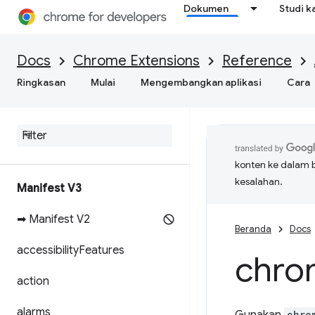
Dokumen
Studi k
Docs
Chrome Extensions
Reference
Ringkasan
Mulai
Mengembangkan aplikasi
Cara
konten ke dalam 
kesalahan.
Manifest V3
➡ Manifest V2
Beranda
Docs
accessibility
Features
chro
action
alarms
chro