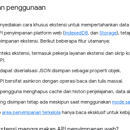
an penggunaan
nyediakan cara khusus ekstensi untuk mempertahankan data d
PI penyimpanan platform web (
IndexedDB
, dan
Storage
), tet
impanan ekstensi. Berikut beberapa fitur utamanya:
teks ekstensi, termasuk pekerja layanan ekstensi dan skrip ko
PI.
 dapat diserialisasi JSON disimpan sebagai properti objek.
PI bersifat asinkron dengan operasi baca dan tulis massal.
pengguna menghapus cache dan histori penjelajahan, data a
ang disimpan tetap ada meskipun saat menggunakan
mode sa
p
area penyimpanan terkelola
hanya baca eksklusif untuk kebi
kstensi menggunakan API penyimpanan web?