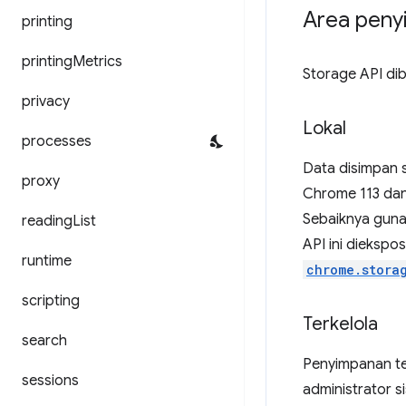
Area peny
printing
printing
Metrics
Storage API dib
privacy
Lokal
processes
Data disimpan 
proxy
Chrome 113 dan 
Sebaiknya gun
reading
List
API ini diekspo
runtime
chrome.stora
scripting
Terkelola
search
Penyimpanan terk
sessions
administrator 