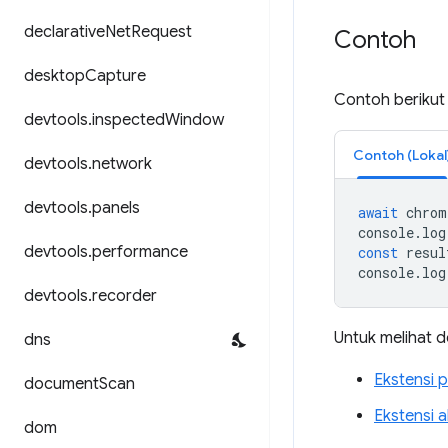
declarative
Net
Request
Contoh
desktop
Capture
Contoh beriku
devtools
.
inspected
Window
Contoh (Lokal
devtools
.
network
devtools
.
panels
await
chrom
console
.
log
devtools
.
performance
const
resul
console
.
log
devtools
.
recorder
Untuk melihat de
dns
Ekstensi 
document
Scan
Ekstensi a
dom