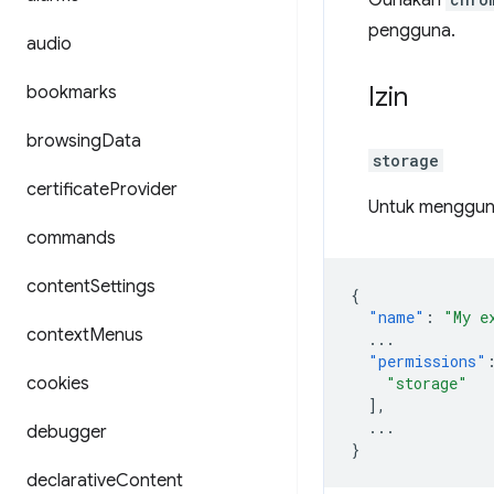
Gunakan
pengguna.
audio
Izin
bookmarks
browsing
Data
storage
certificate
Provider
Untuk mengguna
commands
content
Settings
{
"name"
:
"My e
context
Menus
...
"permissions"
cookies
"storage"
],
...
debugger
}
declarative
Content