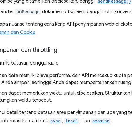
romise yang ditampilkan diselesaikan, panggil
sendMessage()
handler
onMessage
dokumen offscreen, panggil rutin konversi
pa nuansa tentang cara kerja API penyimpanan web di ekstensi.
anan dan Cookie
.
mpanan dan throttling
miliki batasan penggunaan:
an data memiliki biaya performa, dan API mencakup kuota 
n Anda simpan, sehingga Anda dapat mempertahankan ruang
an dapat memerlukan waktu untuk diselesaikan. Strukturkan
ungkan waktu tersebut.
i detail tentang batasan area penyimpanan dan apa yang terj
at informasi kuota untuk
sync
,
local
, dan
session
.