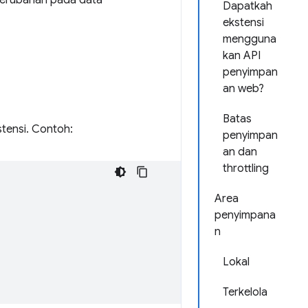
perubahan pada data
Dapatkah
ekstensi
mengguna
kan API
penyimpan
an web?
Batas
tensi. Contoh:
penyimpan
an dan
throttling
Area
penyimpana
n
Lokal
Terkelola