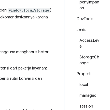
penyimpan
an
dari
window.localStorage
)
erekomendasikannya karena
DevTools
Jenis
AccessLev
el
pengguna menghapus histori
StorageCh
ange
nsi dari pekerja layanan:
Properti
erisi rutin konversi dan
local
managed
session