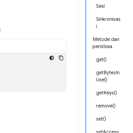
Sesi
Sinkronisas
i
:
Metode dan
peristiwa
get()
getBytesIn
Use()
getKeys()
remove()
set()
setAccess