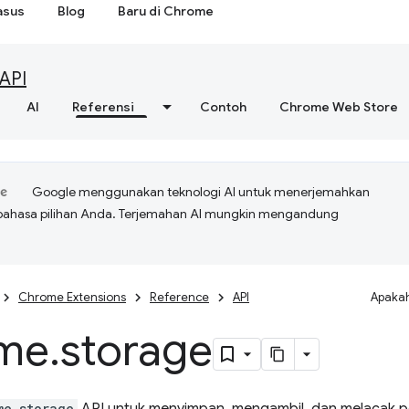
asus
Blog
Baru di Chrome
API
AI
Referensi
Contoh
Chrome Web Store
Google menggunakan teknologi AI untuk menerjemahkan
bahasa pilihan Anda. Terjemahan AI mungkin mengandung
Chrome Extensions
Reference
API
Apakah
me
.
storage
me.storage