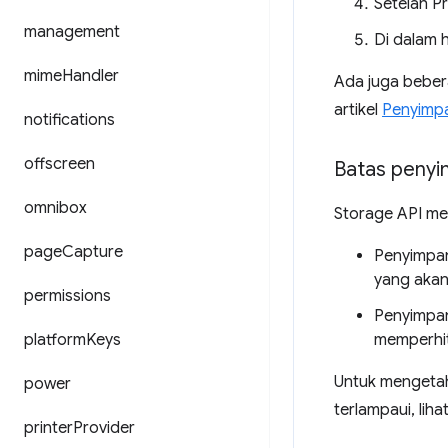
Setelah P
management
Di dalam 
mime
Handler
Ada juga bebera
artikel
Penyimp
notifications
offscreen
Batas penyi
omnibox
Storage API me
page
Capture
Penyimpan
yang aka
permissions
Penyimpan
platform
Keys
memperhit
Untuk mengetahu
power
terlampaui, lih
printer
Provider