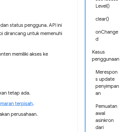
Level()
clear()
an status pengguna. API ini
onChange
api dirancang untuk memenuhi
d
Kasus
nten memiliki akses ke
penggunaan
Merespon
s update
penyimpan
kan tetap ada.
an
maran terpisah
.
Pemuatan
awal
jakan perusahaan.
asinkron
dari