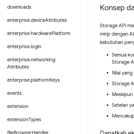
Konsep d
downloads
enterprise
.
device
Attributes
Storage API me
enterprise
.
hardware
Platform
mirip dengan A
kebutuhan peny
enterprise
.
login
Semua kon
enterprise
.
networking
Storage A
Attributes
Nilai yang
enterprise
.
platform
Keys
Storage A
events
Meskipun 
Setelan y
extension
Mencaku
extension
Types
Dapatkah e
file
Browser
Handler