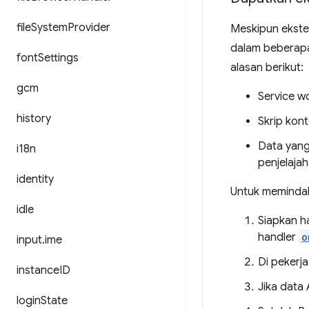
file
System
Provider
Meskipun ekst
dalam beberapa
font
Settings
alasan berikut:
gcm
Service w
history
Skrip kon
Data yang
i18n
penjelaja
identity
Untuk memindah
idle
Siapkan ha
handler
o
input
.
ime
Di pekerja
instance
ID
Jika data
login
State