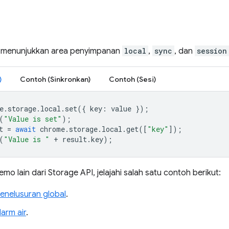
t menunjukkan area penyimpanan
local
,
sync
, dan
session
)
Contoh (Sinkronkan)
Contoh (Sesi)
e
.
storage
.
local
.
set
({
key
:
value
});
(
"Value is set"
);
t
=
await
chrome
.
storage
.
local
.
get
([
"key"
]);
(
"Value is "
+
result
.
key
);
mo lain dari Storage API, jelajahi salah satu contoh berikut:
penelusuran global
.
larm air
.