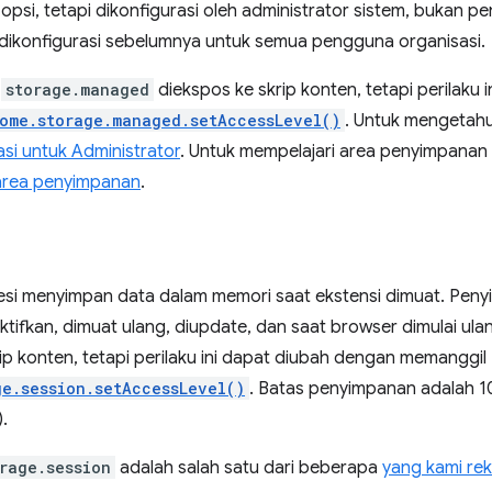
psi, tetapi dikonfigurasi oleh administrator sistem, bukan 
 dikonfigurasi sebelumnya untuk semua pengguna organisasi.
,
storage.managed
diekspos ke skrip konten, tetapi perilaku
ome.storage.managed.setAccessLevel()
. Untuk mengetahui
i untuk Administrator
. Untuk mempelajari area penyimpanan
area penyimpanan
.
si menyimpan data dalam memori saat ekstensi dimuat. Penyi
ktifkan, dimuat ulang, diupdate, dan saat browser dimulai ulang
ip konten, tetapi perilaku ini dapat diubah dengan memanggil
ge.session.setAccessLevel()
. Batas penyimpanan adalah 1
.
rage.session
adalah salah satu dari beberapa
yang kami re