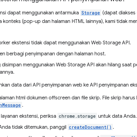
ensi dapat menggunakan antarmuka
Storage
(dapat diakses 
 konteks (pop-up dan halaman HTML lainnya), kami tidak m
orker ekstensi tidak dapat menggunakan Web Storage API.
ten berbagi penyimpanan dengan halaman host.
 disimpan menggunakan Web Storage API akan hilang saat 
hannya.
kan data dari API penyimpanan web ke API penyimpanan ekste
laman html dokumen offscreen dan file skrip. File skrip harus b
nMessage
.
 layanan ekstensi, periksa
chrome.storage
untuk data Anda.
 Anda tidak ditemukan, panggil
createDocument()
.