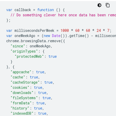
var
callback
=
function
()
{
// Do something clever here once data has been rem
};
var
millisecondsPerWeek
=
1000
*
60
*
60
*
24
*
7
;
var
oneWeekAgo
=
(
new
Date
()).
getTime
()
-
milliseco
chrome
.
browsingData
.
remove
({
"since"
:
oneWeekAgo
,
"originTypes"
:
{
"protectedWeb"
:
true
}
},
{
"appcache"
:
true
,
"cache"
:
true
,
"cacheStorage"
:
true
,
"cookies"
:
true
,
"downloads"
:
true
,
"fileSystems"
:
true
,
"formData"
:
true
,
"history"
:
true
,
"indexedDB"
:
true
,