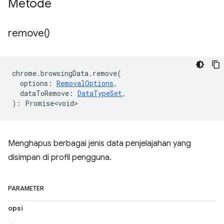
Metode
remove(
)
chrome
.
browsingData
.
remove
(
options
:
RemovalOptions
,
dataToRemove
:
DataTypeSet
,
)
:
Promise<void>
Menghapus berbagai jenis data penjelajahan yang
disimpan di profil pengguna.
PARAMETER
opsi