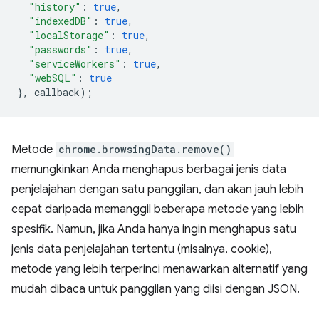
"history"
:
true
,
"indexedDB"
:
true
,
"localStorage"
:
true
,
"passwords"
:
true
,
"serviceWorkers"
:
true
,
"webSQL"
:
true
},
callback
);
Metode
chrome.browsingData.remove()
memungkinkan Anda menghapus berbagai jenis data
penjelajahan dengan satu panggilan, dan akan jauh lebih
cepat daripada memanggil beberapa metode yang lebih
spesifik. Namun, jika Anda hanya ingin menghapus satu
jenis data penjelajahan tertentu (misalnya, cookie),
metode yang lebih terperinci menawarkan alternatif yang
mudah dibaca untuk panggilan yang diisi dengan JSON.