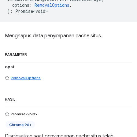
options
:
RemovalOptions
,
)
:
Promise<void>
Menghapus data penyimpanan cache situs.
PARAMETER
opsi
RemovalOptions
HASIL
Promise<void>
Chrome 96+
Diselesaikan saat penyimpanan cache situs telah