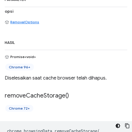
opsi
RemovalOptions
HASIL
Promise<void>
Chrome 96+
Diselesaikan saat cache browser telah dihapus.
remove
Cache
Storage(
)
Chrome 72+
chrome
.
browsingData
.
removeCacheStorage
(