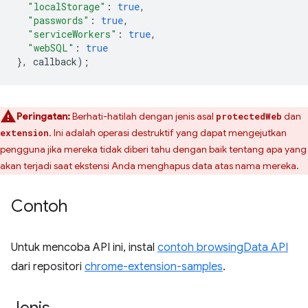
"localStorage"
:
true
,
"passwords"
:
true
,
"serviceWorkers"
:
true
,
"webSQL"
:
true
},
callback
);
Peringatan:
Berhati-hatilah dengan jenis asal
dan
protectedWeb
. Ini adalah operasi destruktif yang dapat mengejutkan
extension
pengguna jika mereka tidak diberi tahu dengan baik tentang apa yang
akan terjadi saat ekstensi Anda menghapus data atas nama mereka.
Contoh
Untuk mencoba API ini, instal
contoh browsingData API
dari repositori
chrome-extension-samples
.