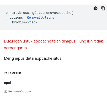
chrome
.
browsingData
.
removeAppcache
(
options
:
RemovalOptions
,
)
:
Promise<void>
Dukungan untuk appcache telah dihapus. Fungsi ini tidak
berpengaruh.
Menghapus data appcache situs.
PARAMETER
opsi
RemovalOptions