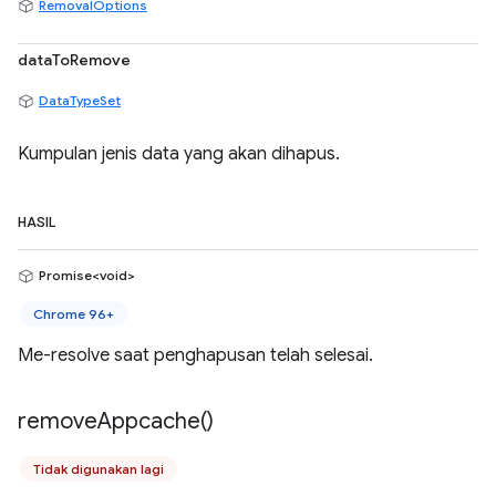
RemovalOptions
dataToRemove
DataTypeSet
Kumpulan jenis data yang akan dihapus.
HASIL
Promise<void>
Chrome 96+
Me-resolve saat penghapusan telah selesai.
remove
Appcache(
)
Tidak digunakan lagi