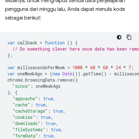
Misalnya, untuk menghapus semua data penjelajahan
pengguna dari minggu lalu, Anda dapat menulis kode
sebagai berikut:
var
callback
=
function
()
{
// Do something clever here once data has been rem
};
var
millisecondsPerWeek
=
1000
*
60
*
60
*
24
*
7
;
var
oneWeekAgo
=
(
new
Date
()).
getTime
()
-
milliseco
chrome
.
browsingData
.
remove
({
"since"
:
oneWeekAgo
},
{
"appcache"
:
true
,
"cache"
:
true
,
"cacheStorage"
:
true
,
"cookies"
:
true
,
"downloads"
:
true
,
"fileSystems"
:
true
,
"formData"
:
true
,