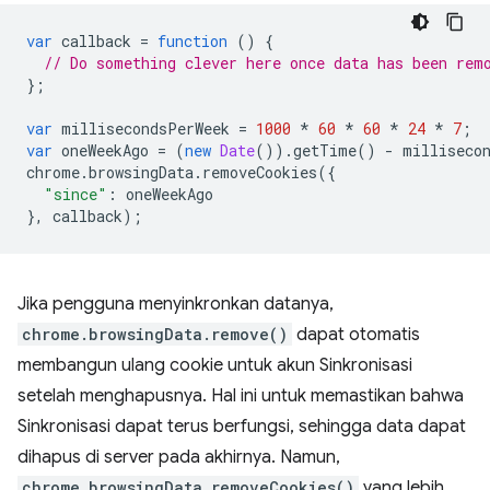
var
callback
=
function
()
{
// Do something clever here once data has been rem
};
var
millisecondsPerWeek
=
1000
*
60
*
60
*
24
*
7
;
var
oneWeekAgo
=
(
new
Date
()).
getTime
()
-
milliseco
chrome
.
browsingData
.
removeCookies
({
"since"
:
oneWeekAgo
},
callback
);
Jika pengguna menyinkronkan datanya,
chrome.browsingData.remove()
dapat otomatis
membangun ulang cookie untuk akun Sinkronisasi
setelah menghapusnya. Hal ini untuk memastikan bahwa
Sinkronisasi dapat terus berfungsi, sehingga data dapat
dihapus di server pada akhirnya. Namun,
chrome.browsingData.removeCookies()
yang lebih