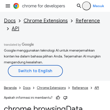
Masuk
Docs
Chrome Extensions
Reference
API
Google menggunakan teknologi AI untuk menerjemahkan
konten ke dalam bahasa pilihan Anda. Terjemahan AI mungkin
mengandung kesalahan.
Beranda
Docs
Chrome Extensions
Reference
API
Apakah informasi ini membantu?
chrome
.
browsing
Data