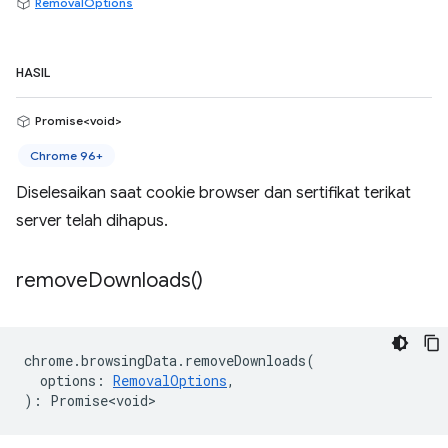
RemovalOptions
HASIL
Promise<void>
Chrome 96+
Diselesaikan saat cookie browser dan sertifikat terikat
server telah dihapus.
remove
Downloads(
)
chrome
.
browsingData
.
removeDownloads
(
options
:
RemovalOptions
,
)
:
Promise<void>