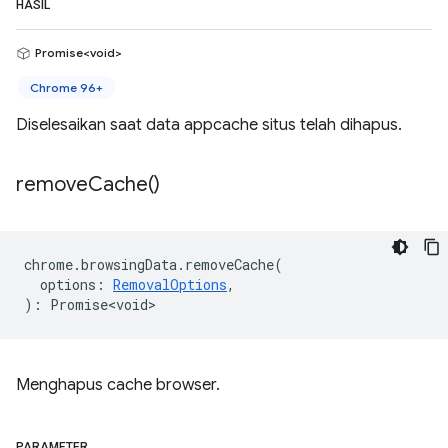
HASIL
Promise<void>
Chrome 96+
Diselesaikan saat data appcache situs telah dihapus.
remove
Cache(
)
chrome
.
browsingData
.
removeCache
(
options
:
RemovalOptions
,
)
:
Promise<void>
Menghapus cache browser.
PARAMETER