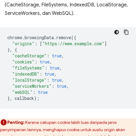
(CacheStorage, FileSystems, IndexedDB, LocalStorage,
ServiceWorkers, dan WebSQL).
chrome
.
browsingData
.
remove
({
"origins"
:
[
"https://www.example.com"
]
},
{
"cacheStorage"
:
true
,
"cookies"
:
true
,
"fileSystems"
:
true
,
"indexedDB"
:
true
,
"localStorage"
:
true
,
"serviceWorkers"
:
true
,
"webSQL"
:
true
},
callback
);
Penting:
Karena cakupan cookie lebih luas daripada jenis
penyimpanan lainnya, menghapus cookie untuk suatu origin akan