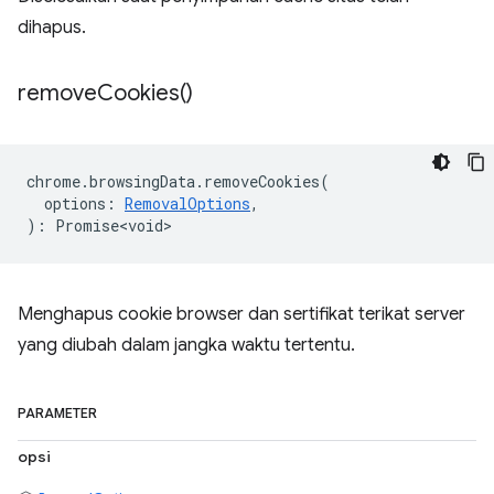
dihapus.
remove
Cookies(
)
chrome
.
browsingData
.
removeCookies
(
options
:
RemovalOptions
,
)
:
Promise<void>
Menghapus cookie browser dan sertifikat terikat server
yang diubah dalam jangka waktu tertentu.
PARAMETER
opsi