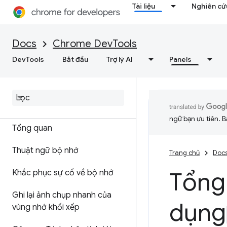
Tài liệu
Nghiên cứu
Lưu dấu vết hiệu suất
Docs
Chrome DevTools
Ngọn hải đăng
DevTools
Bắt đầu
Trợ lý AI
Panels
Tối ưu hoá tốc độ web
Bộ nhớ
ngữ bạn ưu tiên. B
Tổng quan
Thuật ngữ bộ nhớ
Trang chủ
Doc
Tổng
Khắc phục sự cố về bộ nhớ
Ghi lại ảnh chụp nhanh của
dụng
vùng nhớ khối xếp