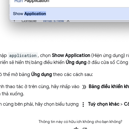
nhập
application
, chọn
Show Application
(Hiện ứng dụng) r
riển sẽ hiển thị bảng điều khiển
Ứng dụng
ở đầu cửa sổ Công c
có thể mở bảng
Ứng dụng
theo các cách sau:
double_arrow
nh thao tác ở trên cùng, hãy nhấp vào
Bảng điều khiển k
 thả xuống.
more_vert
n cùng bên phải, hãy chọn biểu tượng
Tuỳ chọn khác
>
Cô
Thông tin này có hữu ích không cho bạn không?