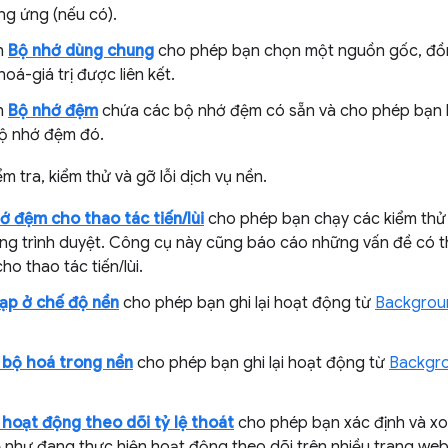
g ứng (nếu có).
h
Bộ nhớ dùng chung
cho phép bạn chọn một nguồn gốc, đồng
oá-giá trị được liên kết.
h
Bộ nhớ đệm
chứa các bộ nhớ đệm có sẵn và cho phép bạn ki
ộ nhớ đệm đó.
iểm tra, kiểm thử và gỡ lỗi dịch vụ nền.
ớ đệm cho thao tác tiến/lùi
cho phép bạn chạy các kiểm thử
trong trình duyệt. Công cụ này cũng báo cáo những vấn đề có 
o thao tác tiến/lùi.
ạp ở chế độ nền
cho phép bạn ghi lại hoạt động từ
Backgrou
bộ hoá trong nền
cho phép bạn ghi lại hoạt động từ
Backgro
hoạt động theo dõi tỷ lệ thoát
cho phép bạn xác định và xo
 như đang thực hiện hoạt động theo dõi trên nhiều trang web 