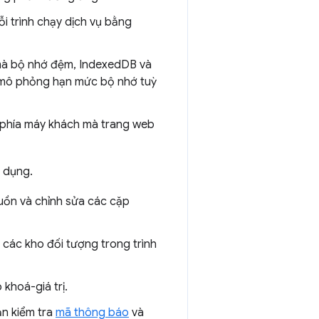
ỗi trình chạy dịch vụ bằng
mà bộ nhớ đệm, IndexedDB và
à mô phỏng hạn mức bộ nhớ tuỳ
I phía máy khách mà trang web
 dụng.
ồn và chỉnh sửa các cặp
 các kho đối tượng trong trình
khoá-giá trị.
n kiểm tra
mã thông báo
và