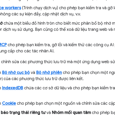
ce workers
(Trình chạy dịch vụ) cho phép bạn kiểm tra và gỡ l
ỏng các sự kiện đẩy, cập nhật dịch vụ, v.v.
hớ
chứa một biểu đồ hình tròn cho biết mức phân bổ bộ nhớ 
r dịch vụ sử dụng. Bạn cũng có thể xoá dữ liệu trang web v
MCP
cho phép bạn kiểm tra, gỡ lỗi và kiểm thử các công cụ A
ung cấp cho các tác nhân AI.
à chỉnh sửa các phương thức lưu trữ mà một ứng dụng web sử
h
Bộ nhớ cục bộ
và
Bộ nhớ phiên
cho phép bạn chọn một ngu
rị của các phương thức lưu trữ được liên kết.
h
IndexedDB
chứa các cơ sở dữ liệu và cho phép bạn kiểm tra
h
Cookie
cho phép bạn chọn một nguồn và chỉnh sửa các cặp 
báo trạng thái riêng tư
và
Nhóm mối quan tâm
cho phép bạ