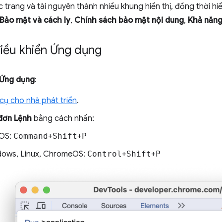
c trang và tài nguyên thành nhiều khung hiển thị, đồng thời hiển
Bảo mật và cách ly
,
Chính sách bảo mật nội dung
,
Khả năng
iều khiển Ứng dụng
Ứng dụng
:
ụ cho nhà phát triển
.
 đơn Lệnh
bằng cách nhấn:
OS:
Command
+
Shift
+
P
ows, Linux, ChromeOS:
Control
+
Shift
+
P