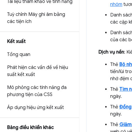
Tài liệu tham khảo về tính năng
nhóm
tươn
Tuỳ chỉnh Máy ghi âm bằng
Danh sác
các tiện ích
các cặp kh
Danh sác
của các b
Kết xuất
Dịch vụ nền
: K
Tổng quan
Thẻ
Bộ nh
Phát hiện các vấn đề về hiệu
tiến/lùi 
suất kết xuất
nhớ đệm ch
Mô phỏng các tính năng đa
Thẻ
Tìm n
phương tiện của CSS
ngày.
Thẻ
Đồng 
Áp dụng hiệu ứng kết xuất
ngày.
Thẻ
Giảm 
Bảng điều khiển khác
web có vẻ