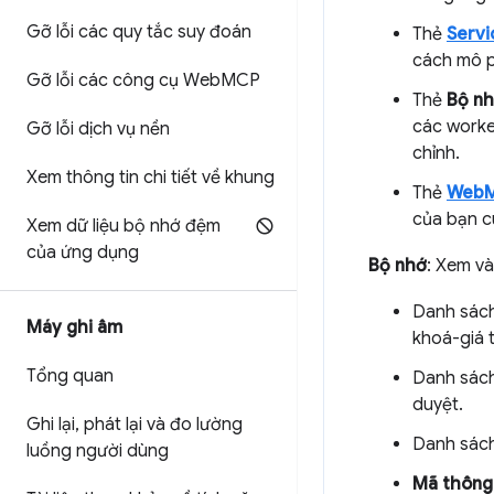
Gỡ lỗi các quy tắc suy đoán
Thẻ
Servi
cách mô ph
Gỡ lỗi các công cụ Web
MCP
Thẻ
Bộ n
các worke
Gỡ lỗi dịch vụ nền
chỉnh.
Xem thông tin chi tiết về khung
Thẻ
Web
của bạn c
Xem dữ liệu bộ nhớ đệm
của ứng dụng
Bộ nhớ
: Xem v
Danh sác
Máy ghi âm
khoá-giá t
Tổng quan
Danh sác
duyệt.
Ghi lại
,
phát lại và đo lường
Danh sác
luồng người dùng
Mã thông 