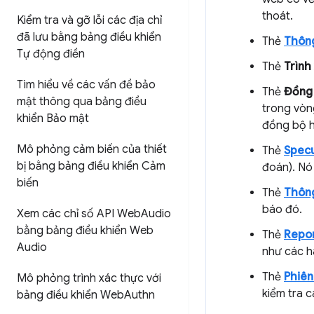
thoát.
Kiểm tra và gỡ lỗi các địa chỉ
đã lưu bằng bảng điều khiển
Thẻ
Thôn
Tự động điền
Thẻ
Trình
Tìm hiểu về các vấn đề bảo
Thẻ
Đồng 
mật thông qua bảng điều
trong vòn
khiển Bảo mật
đồng bộ h
Mô phỏng cảm biến của thiết
Thẻ
Specu
bị bằng bảng điều khiển Cảm
đoán). Nó 
biến
Thẻ
Thôn
báo đó.
Xem các chỉ số API Web
Audio
bằng bảng điều khiển Web
Thẻ
Repor
Audio
như các h
Thẻ
Phiên
Mô phỏng trình xác thực với
kiểm tra c
bảng điều khiển Web
Authn