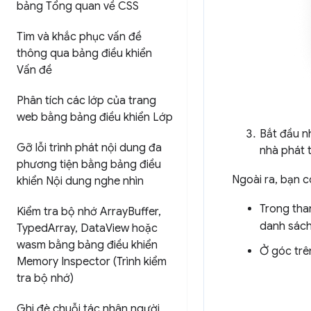
bảng Tổng quan về CSS
Tìm và khắc phục vấn đề
thông qua bảng điều khiển
Vấn đề
Phân tích các lớp của trang
web bằng bảng điều khiển Lớp
Bắt đầu 
Gỡ lỗi trình phát nội dung đa
nhà phát t
phương tiện bằng bảng điều
Ngoài ra, bạn 
khiển Nội dung nghe nhìn
Trong tha
Kiểm tra bộ nhớ Array
Buffer
,
danh sách
Typed
Array
,
Data
View hoặc
wasm bằng bảng điều khiển
Ở góc trê
Memory Inspector (Trình kiểm
tra bộ nhớ)
Ghi đè chuỗi tác nhân người