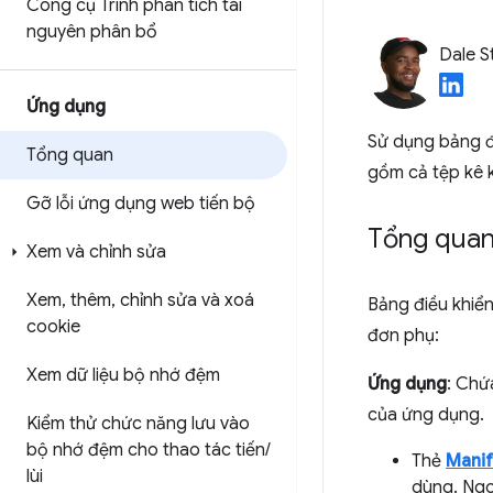
Công cụ Trình phân tích tài
nguyên phân bổ
Dale S
Ứng dụng
Sử dụng bảng đ
Tổng quan
gồm cả tệp kê k
Gỡ lỗi ứng dụng web tiến bộ
Tổng qua
Xem và chỉnh sửa
Xem
,
thêm
,
chỉnh sửa và xoá
Bảng điều khiể
cookie
đơn phụ:
Xem dữ liệu bộ nhớ đệm
Ứng dụng
: Chứ
của ứng dụng.
Kiểm thử chức năng lưu vào
bộ nhớ đệm cho thao tác tiến
/
Thẻ
Manif
lùi
dùng. Ngoà