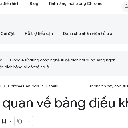
 điển hình
Blog
Tính năng mới trong Chrome
Cài đặt
Hỗ trợ tiếp cận
Dành cho nhân viên hỗ trợ
Google sử dụng công nghệ AI để dịch nội dung sang ngôn
ản dịch bằng AI có thể có lỗi.
s
Chrome DevTools
Panels
Thông tin này có hữu
 quan về bảng điều k