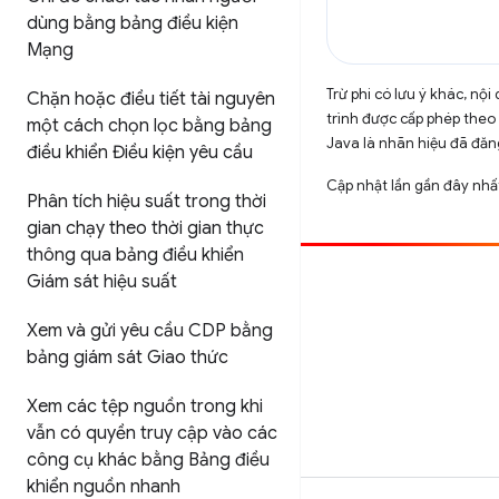
dùng bằng bảng điều kiện
Mạng
Trừ phi có lưu ý khác, n
Chặn hoặc điều tiết tài nguyên
trình được cấp phép theo
một cách chọn lọc bằng bảng
Java là nhãn hiệu đã đăng
điều khiển Điều kiện yêu cầu
Cập nhật lần gần đây nh
Phân tích hiệu suất trong thời
gian chạy theo thời gian thực
thông qua bảng điều khiển
Giám sát hiệu suất
Đóng góp
Báo cáo lỗi
Xem và gửi yêu cầu CDP bằng
bảng giám sát Giao thức
Xem các sự cố mở
Xem các tệp nguồn trong khi
vẫn có quyền truy cập vào các
công cụ khác bằng Bảng điều
khiển nguồn nhanh