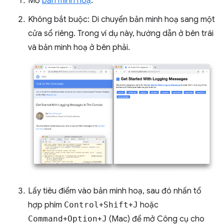
Mở
bản minh hoạ
.
Không bắt buộc: Di chuyển bản minh hoạ sang một
cửa sổ riêng. Trong ví dụ này, hướng dẫn ở bên trái
và bản minh hoạ ở bên phải.
Lấy tiêu điểm vào bản minh hoạ, sau đó nhấn tổ
hợp phím
Control
+
Shift
+
J
hoặc
Command
+
Option
+
J
(Mac) để mở Công cụ cho