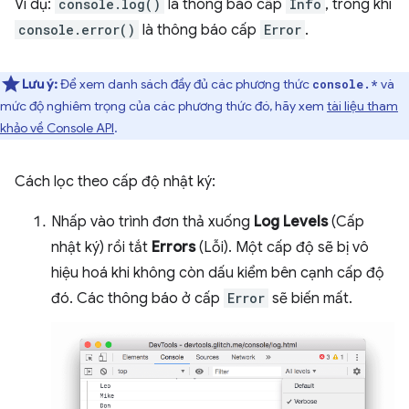
Ví dụ:
console.log()
là thông báo cấp
Info
, trong khi
console.error()
là thông báo cấp
Error
.
Lưu ý:
Để xem danh sách đầy đủ các phương thức
và
console.*
mức độ nghiêm trọng của các phương thức đó, hãy xem
tài liệu tham
khảo về Console API
.
Cách lọc theo cấp độ nhật ký:
Nhấp vào trình đơn thả xuống
Log Levels
(Cấp
nhật ký) rồi tắt
Errors
(Lỗi). Một cấp độ sẽ bị vô
hiệu hoá khi không còn dấu kiểm bên cạnh cấp độ
đó. Các thông báo ở cấp
Error
sẽ biến mất.