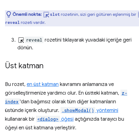
ink_selection
ink
Önemli nokta:
rozetinin, sizi geri götüren eşlenmiş bir
slot
rozeti vardır.
reveal
ink_selection
reveal
rozetini tıklayarak yuvadaki içeriğe geri
dönün.
Üst katman
Bu rozet,
en üst katman
kavramını anlamanıza ve
görselleştirmenize yardımcı olur. En üstteki katman,
z-
index
'dan bağımsız olarak tüm diğer katmanların
üstünde içerik oluşturur.
.showModal()
yöntemini
kullanarak bir
<dialog>
öğesi
açtığınızda tarayıcı bu
öğeyi en üst katmana yerleştirir.