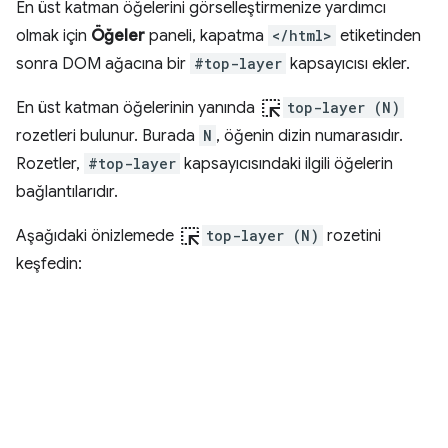
En üst katman öğelerini görselleştirmenize yardımcı
olmak için
Öğeler
paneli, kapatma
</html>
etiketinden
sonra DOM ağacına bir
#top-layer
kapsayıcısı ekler.
ink_selection
En üst katman öğelerinin yanında
top-layer (N)
rozetleri bulunur. Burada
N
, öğenin dizin numarasıdır.
Rozetler,
#top-layer
kapsayıcısındaki ilgili öğelerin
bağlantılarıdır.
ink_selection
Aşağıdaki önizlemede
top-layer (N)
rozetini
keşfedin: