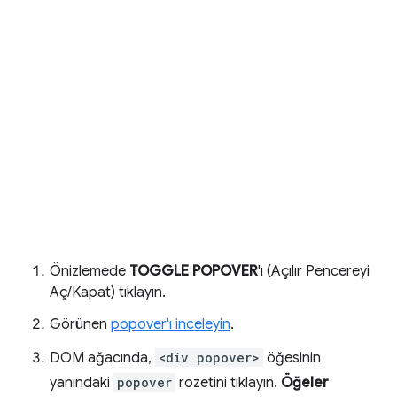
Önizlemede
TOGGLE POPOVER
'ı (Açılır Pencereyi
Aç/Kapat) tıklayın.
Görünen
popover'ı inceleyin
.
DOM ağacında,
<div popover>
öğesinin
yanındaki
popover
rozetini tıklayın.
Öğeler