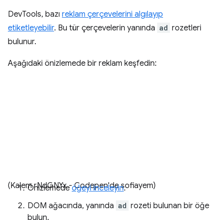
DevTools, bazı
reklam çerçevelerini algılayıp
etiketleyebilir
. Bu tür çerçevelerin yanında
ad
rozetleri
bulunur.
Aşağıdaki önizlemede bir reklam keşfedin:
(Kalem rNdGNYx - Codepen'de sofiayem)
Önizlemede
öğeyi inceleyin
.
DOM ağacında, yanında
ad
rozeti bulunan bir öğe
bulun.