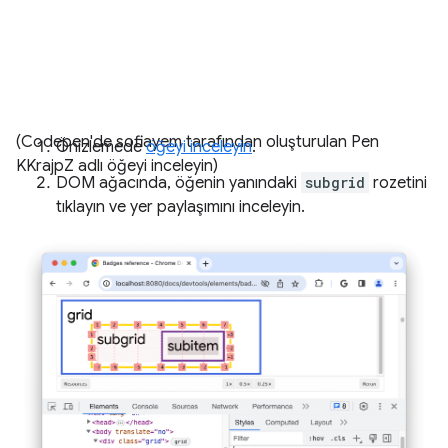
(Codepen'de sofiayem tarafından oluşturulan Pen
Önizlemede
öğeyi inceleyin
.
KKrajpZ adlı öğeyi inceleyin)
DOM ağacında, öğenin yanındaki
subgrid
rozetini
tıklayın ve yer paylaşımını inceleyin.