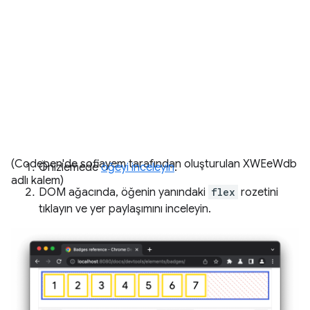
(Codepen'de sofiayem tarafından oluşturulan XWEeWdb
Önizlemede
öğeyi inceleyin
.
adlı kalem)
DOM ağacında, öğenin yanındaki
flex
rozetini
tıklayın ve yer paylaşımını inceleyin.