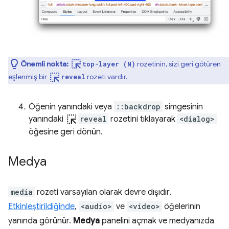
ink_selection
Önemli nokta:
rozetinin, sizi geri götüren
top-layer (N)
ink_selection
eşlenmiş bir
rozeti vardır.
reveal
Öğenin yanındaki veya
::backdrop
simgesinin
ink_selection
yanındaki
reveal
rozetini tıklayarak
<dialog>
öğesine geri dönün.
Medya
media
rozeti varsayılan olarak devre dışıdır.
Etkinleştirildiğinde
,
<audio>
ve
<video>
öğelerinin
yanında görünür.
Medya
panelini açmak ve medyanızda