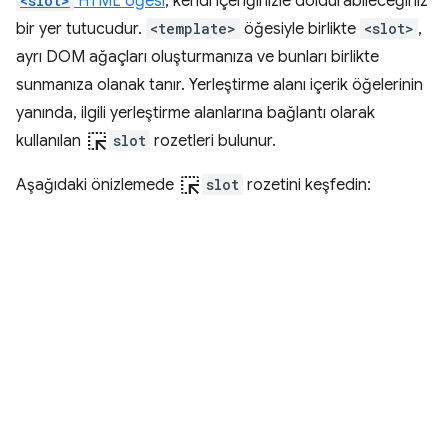
<slot>
HTML öğesi
, kendi içeriğinizle doldurabileceğiniz
bir yer tutucudur.
<template>
öğesiyle birlikte
<slot>
,
ayrı DOM ağaçları oluşturmanıza ve bunları birlikte
sunmanıza olanak tanır. Yerleştirme alanı içerik öğelerinin
yanında, ilgili yerleştirme alanlarına bağlantı olarak
ink_selection
kullanılan
slot
rozetleri bulunur.
ink_selection
Aşağıdaki önizlemede
slot
rozetini keşfedin: