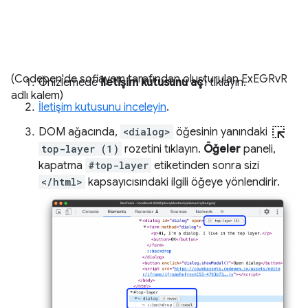
(Codepen'de sofiayem tarafından oluşturulan ExEGRvR
Önizlemede
İletişim kutusunu aç
'ı tıklayın.
adlı kalem)
İletişim kutusunu inceleyin
.
ink_selection
DOM ağacında,
<dialog>
öğesinin yanındaki
top-layer (1)
rozetini tıklayın.
Öğeler
paneli,
kapatma
#top-layer
etiketinden sonra sizi
</html>
kapsayıcısındaki ilgili öğeye yönlendirir.