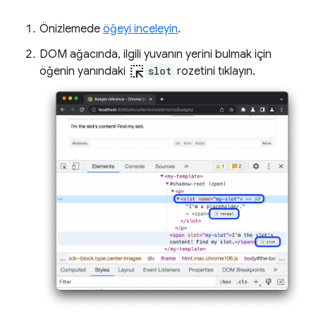
Önizlemede
öğeyi inceleyin
.
DOM ağacında, ilgili yuvanın yerini bulmak için
ink_selection
öğenin yanındaki
slot
rozetini tıklayın.