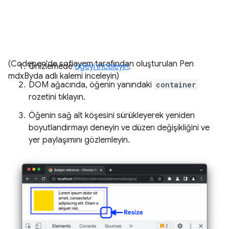
(Codepen'de sofiayem tarafından oluşturulan Pen
Önizlemede
öğeyi inceleyin
.
mdxByda adlı kalemi inceleyin)
DOM ağacında, öğenin yanındaki
container
rozetini tıklayın.
Öğenin sağ alt köşesini sürükleyerek yeniden
boyutlandırmayı deneyin ve düzen değişikliğini ve
yer paylaşımını gözlemleyin.