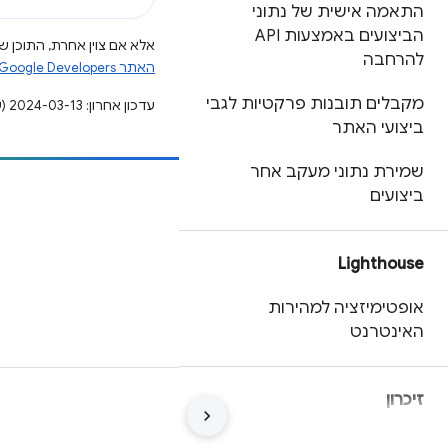
התאמה אישית של נתוני
הביצועים באמצעות API
אלא אם צוין אחרת, התוכן של
להרחבה
האתר Google Developers‏
מקבלים תובנות פרקטיות לגבי
עדכון אחרון: 2024-03-13 (שעון UTC).
ביצועי האתר
שמירת נתוני מעקב אחר
ביצועים
הוספת תוכן
דיווח על באג
Lighthouse
ראה נושאים פתוחים
אופטימיזציה למהירות
האינטרנט
זיכרון
תנאים
פרטיות
Manage cookies
סקירה כללית