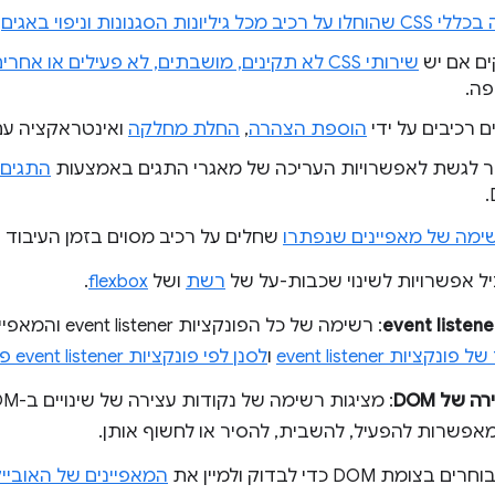
 רכיב מכל גיליונות הסגנונות וניפוי באגים
.
ים אם יש
שירותי CSS לא תקינים, מושבתים, לא פעילים או אחרים
פה.
ם רכיבים על ידי
הוספת הצהרה
,
החלת מחלקה
ואינטראקציה ע
 לגשת לאפשרויות העריכה של מאגרי התגים באמצעות
התגים
ימה של מאפיינים שנפתרו
שחלים על רכיב מסוים בזמן העיבוד שלו על 
יל אפשרויות לשינוי שכבות-על של
רשת
ושל
flexbox
.
: רשימה של כל הפונקציות event listener והמאפיינים שלהן. אפשר
קציות event listener
ו
לסנן לפי פונקציות event listener פסיביות או חוסמות
ה של DOM
: מציגות רשימה של נקודות עצירה של שינויים ב-DOM
ומאפשרות להפעיל, להשבית, להסיר או לחשוף אותן.
וחרים בצומת DOM כדי לבדוק ולמיין את
המאפיינים של האובייק