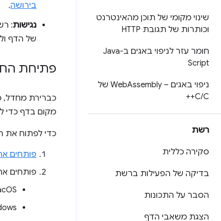
בירושה
.
שינוי מקומי של תוכן מהאינטרנט
נגישות
: רשימת רכ
וכותרות של תגובת HTTP
של הדף ולב
חומר עזר לניפוי באגים ב-Java
Script
פתיחת החלו
ניפוי באגים – Web
Assembly של
C
/
C++
כברירת מחדל, 
מקום בדף כדי ל
רשת
כדי לפתוח את ה
סקירה כללית
פותחים את
פותחים א
בדיקה של הפעילות ברשת
‫macOS
הסבר על התכונות
Windows, ‏ Linux
הצגת משאבי הדף