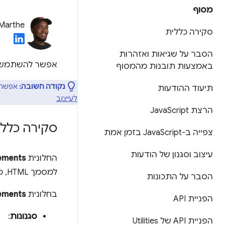
מסוף
 Marthe
סקירה כללית
הסבר על שגיאות ואזהרות
אפשר להשתמש 
באמצעות תובנות מהמסוף
נקודה חשובה:
אפשר 
תיעוד ההודעות
לעיצוב
הרצת Java
Script
סקירה כללי
צפייה ב-Java
Script בזמן אמת
עיצוב וסגנון של הודעות
החלונית
ements
למסמך HTML, כדי לבחור צמתי DOM ספציפיים ולשנות אותם באמצעות כלים אחרים.
הסבר על התכונות
בחלונית
ements
הפניית API
סגנונות
:
הפניית API של Utilities