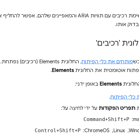
יבים עם תוויות ARIA והמאפיינים שלהם. אפשר להחליף את המצב של
דוק אותו.
נית 'רכיבים'
כש
פותחים את כלי הפיתוח
, החלונית Elements (רכיבים) נפתחת. אפשר גם
פתוח אוטומטית את החלונית
Elements
.
חלונית
Elements
באופן ידני:
 כלי הפיתוח
.
ת
תפריט הפקודות
על ידי לחיצה על:
: ‏
P
+
Shift
+
Command
, ‏ ChromeOS: ‏
P
+
Shift
+
Control