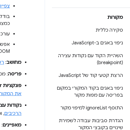
צפייה בכללי CSS שהוחלו על
בודק
מקורות
כמצו
סקירה כללית
עורכי
ניפוי באגים ב-Java
Script
אפשר
DOM.
השהיית הקוד עם נקודות עצירה
מחושב
:
רש
(breakpoint)
פריסה
: מכ
הרצת קטעי קוד של Java
Script
פונקציות event listener
ניפוי באגים בקוד המקורי במקום
את המקור של פונ
בפריסה עם מפות מקור
נקודות עציר
התוסף ignore
List למיפוי מקור
הרכיבים
, 
הגדרת סביבות עבודה לשמירת
מאפיינים
: ב
שינויים בקובצי המקור