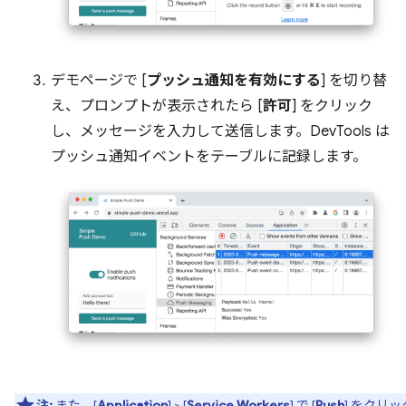
デモページで [
プッシュ通知を有効にする
] を切り替
え、プロンプトが表示されたら [
許可
] をクリック
し、メッセージを入力して送信します。DevTools は
プッシュ通知イベントをテーブルに記録します。
注:
また、[
Application
] > [
Service Workers
] で [
Push
] をクリ