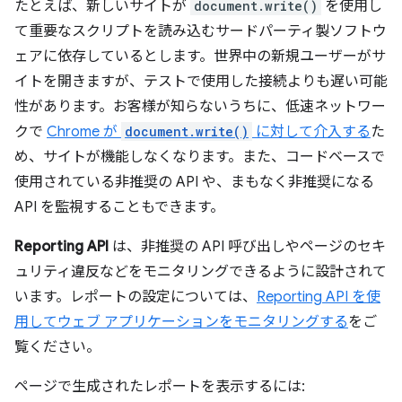
たとえば、新しいサイトが
document.write()
を使用し
て重要なスクリプトを読み込むサードパーティ製ソフトウ
ェアに依存しているとします。世界中の新規ユーザーがサ
イトを開きますが、テストで使用した接続よりも遅い可能
性があります。お客様が知らないうちに、低速ネットワー
クで
Chrome が
document.write()
に対して介入する
た
め、サイトが機能しなくなります。また、コードベースで
使用されている非推奨の API や、まもなく非推奨になる
API を監視することもできます。
Reporting API
は、非推奨の API 呼び出しやページのセキ
ュリティ違反などをモニタリングできるように設計されて
います。レポートの設定については、
Reporting API を使
用してウェブ アプリケーションをモニタリングする
をご
覧ください。
ページで生成されたレポートを表示するには: