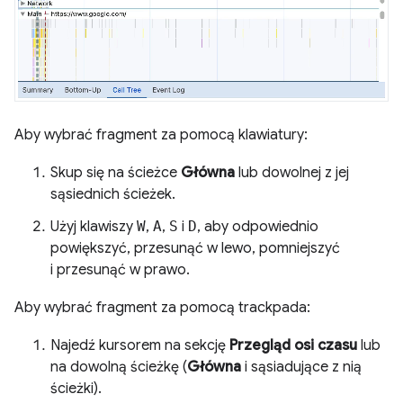
Aby wybrać fragment za pomocą klawiatury:
Skup się na ścieżce
Główna
lub dowolnej z jej
sąsiednich ścieżek.
Użyj klawiszy
W
,
A
,
S
i
D
, aby odpowiednio
powiększyć, przesunąć w lewo, pomniejszyć
i przesunąć w prawo.
Aby wybrać fragment za pomocą trackpada:
Najedź kursorem na sekcję
Przegląd osi czasu
lub
na dowolną ścieżkę (
Główna
i sąsiadujące z nią
ścieżki).