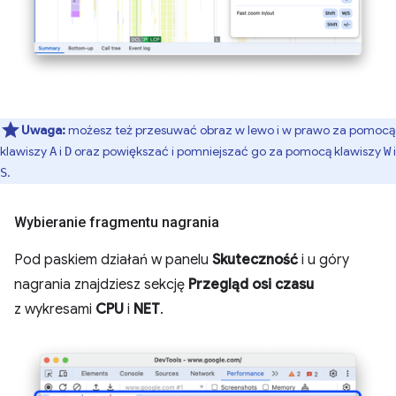
Uwaga:
możesz też przesuwać obraz w lewo i w prawo za pomocą
klawiszy
i
oraz powiększać i pomniejszać go za pomocą klawiszy
i
A
D
W
.
S
Wybieranie fragmentu nagrania
Pod paskiem działań w panelu
Skuteczność
i u góry
nagrania znajdziesz sekcję
Przegląd osi czasu
z wykresami
CPU
i
NET
.