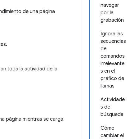
navegar
endimiento de una página
por la
grabación
Ignora las
secuencias
es.
de
comandos
irrelevante
an toda la actividad de la
s en el
gráfico de
llamas
Actividade
s de
búsqueda
una página mientras se carga,
Cómo
cambiar el