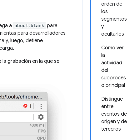
orden de
los
segmentos
vega a
about:blank
para
y
amientas para desarrolladores
ocultarlos
na y, luego, detiene
Cómo ver
carga.
la
 la grabación en la que se
actividad
del
subproces
o principal
Distingue
entre
eventos de
origen y de
terceros