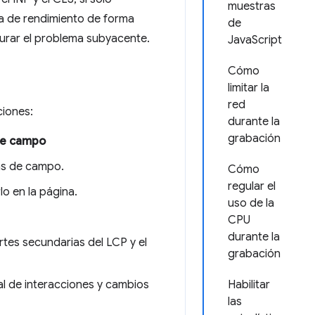
muestras
a de rendimiento de forma
de
urar el problema subyacente.
JavaScript
Cómo
limitar la
red
ciones:
durante la
grabación
de campo
las de campo.
Cómo
regular el
o en la página.
uso de la
CPU
durante la
artes secundarias del LCP y el
grabación
ial de interacciones y cambios
Habilitar
las