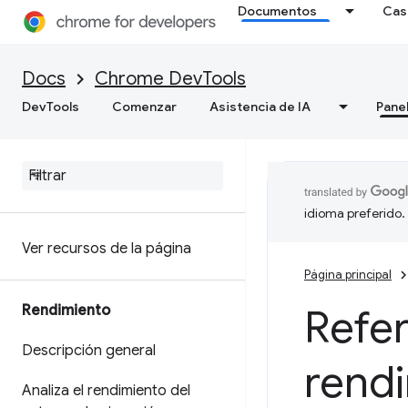
de C/C++
Documentos
Cas
Red
Docs
Chrome DevTools
Descripción general
DevTools
Comenzar
Asistencia de IA
Pane
Cómo inspeccionar la
actividad de red
Referencia de las funciones
idioma preferido.
Ver recursos de la página
Página principal
Refer
Rendimiento
Descripción general
rend
Analiza el rendimiento del