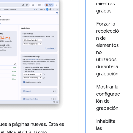
mientras
grabas
Forzar la
recolecció
n de
elementos
no
utilizados
durante la
grabación
Mostrar la
configurac
ión de
grabación
Inhabilita
ues a páginas nuevas. Esta es
las
 INP y el CLS, si solo