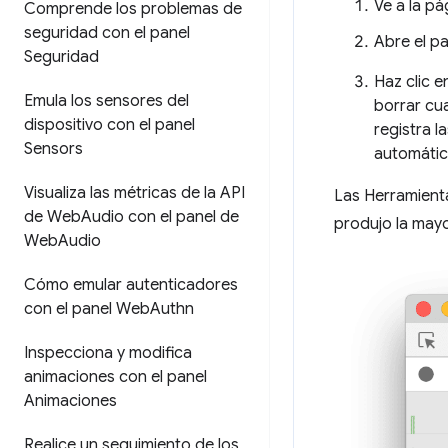
Ve a la pá
Comprende los problemas de
seguridad con el panel
Abre el p
Seguridad
Haz clic 
Emula los sensores del
borrar cua
dispositivo con el panel
registra l
Sensors
automátic
Visualiza las métricas de la API
Las Herramienta
de Web
Audio con el panel de
produjo la mayo
Web
Audio
Cómo emular autenticadores
con el panel Web
Authn
Inspecciona y modifica
animaciones con el panel
Animaciones
Realice un seguimiento de los