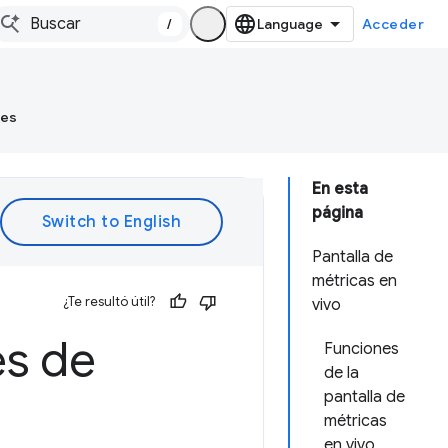
/
Acceder
tes
En esta
página
Pantalla de
métricas en
¿Te resultó útil?
vivo
es de
Funciones
de la
pantalla de
métricas
en vivo