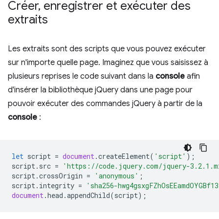
Créer
,
enregistrer et exécuter des
extraits
Les extraits sont des scripts que vous pouvez exécuter
sur n'importe quelle page. Imaginez que vous saisissez à
plusieurs reprises le code suivant dans la
console
afin
d'insérer la bibliothèque jQuery dans une page pour
pouvoir exécuter des commandes jQuery à partir de la
console
:
let
script
=
document
.
createElement
(
'script'
);
script
.
src
=
'https://code.jquery.com/jquery-3.2.1.m
script
.
crossOrigin
=
'anonymous'
;
script
.
integrity
=
'sha256-hwg4gsxgFZhOsEEamdOYGBf13
document
.
head
.
appendChild
(
script
);