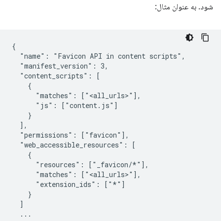
شود. به عنوان مثال:
{

  "name": "Favicon API in content scripts",

  "manifest_version": 3,

  "content_scripts": [

    {

      "matches": ["<all_urls>"],

      "js": ["content.js"]

    }

  ],

  "permissions": ["favicon"],

  "web_accessible_resources": [

    {

      "resources": ["_favicon/*"],

      "matches": ["<all_urls>"],

      "extension_ids": ["*"]

    }

  ]

  ...
