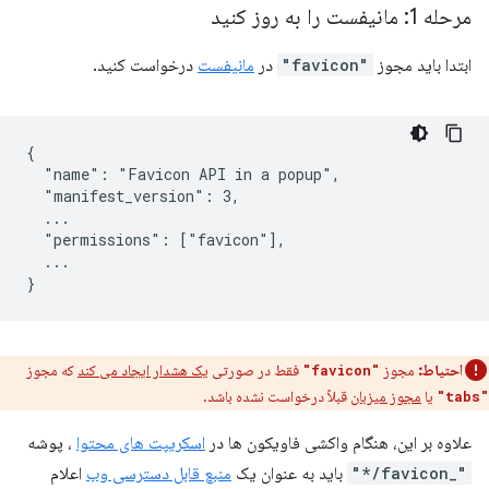
مرحله 1: مانیفست را به روز کنید
ابتدا باید مجوز
"favicon"
در
مانیفست
درخواست کنید.
{

  "name": "Favicon API in a popup",

  "manifest_version": 3,

  ...

  "permissions": ["favicon"],

  ...

احتیاط:
مجوز
فقط در صورتی
یک هشدار ایجاد می کند
که مجوز
"favicon"
یا
مجوز میزبان
قبلاً درخواست نشده باشد.
"tabs"
علاوه بر این، هنگام واکشی فاویکون ها در
اسکریپت های محتوا
، پوشه
"_favicon/*"
باید به عنوان یک
منبع قابل دسترسی وب
اعلام