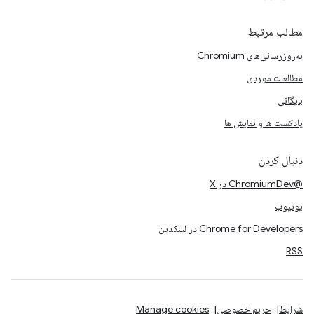
مطالب مرتبط
به‌روزرسانی‌های Chromium
مطالعات موردی
بایگانی
پادکست ها و نمایش ها
دنبال کردن
@ChromiumDev در X
یوتیوب
Chrome for Developers در لینکدین
RSS
شرایط
حریم خصوصی
Manage cookies