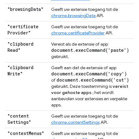
"browsing
Data"
Geeft uw extensie toegang tot de
chrome.browsingData
API.
"certificate
Geeft uw extensie toegang tot de
Provider"
chrome.certificateProvider
API.
"clipboard
Vereist als de extensie of app
Read"
document
.
execCommand(
'paste')
gebruikt.
"clipboard
Geeft aan dat de extensie of app
Write"
document
.
execCommand(
'copy')
document
.
execCommand(
'cut')
of
gebruikt. Deze toestemming is
vereist
voor gehoste apps
; het wordt
aanbevolen voor extensies en verpakte
apps.
"content
Geeft uw extensie toegang tot de
Settings"
chrome.contentSettings
API.
"context
Menus"
Geeft uw extensie toegang tot de