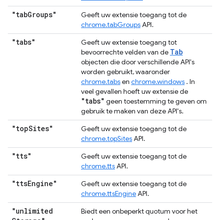
"tab
Groups"
Geeft uw extensie toegang tot de
chrome.tabGroups
API.
"tabs"
Geeft uw extensie toegang tot
Tab
bevoorrechte velden van de
objecten die door verschillende API's
worden gebruikt, waaronder
chrome.tabs
en
chrome.windows
. In
veel gevallen hoeft uw extensie de
"tabs"
geen toestemming te geven om
gebruik te maken van deze API's.
"top
Sites"
Geeft uw extensie toegang tot de
chrome.topSites
API.
"tts"
Geeft uw extensie toegang tot de
chrome.tts
API.
"tts
Engine"
Geeft uw extensie toegang tot de
chrome.ttsEngine
API.
"unlimited
Biedt een onbeperkt quotum voor het