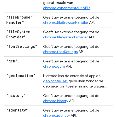
gebruikmaakt van
chrome.experimental.* API's
.
"file
Browser
Geeft uw extensie toegang tot de
Handler"
chrome.fileBrowserHandler
API.
"file
System
Geeft uw extensie toegang tot de
Provider"
chrome.fileSystemProvider
API.
"font
Settings"
Geeft uw extensie toegang tot de
chrome.fontSettings
API.
"gcm"
Geeft uw extensie toegang tot de
chrome.gcm
API.
"geolocation"
Hiermee kan de extensie of app de
geolocatie-API
gebruiken zonder de
gebruiker om toestemming te vragen.
"history"
Geeft uw extensie toegang tot de
chrome.history
API.
"identity"
Geeft uw extensie toegang tot de
chrome.identity
API.