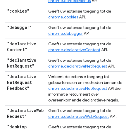
chrome.contextMenus
API.
"cookies"
Geeft uw extensie toegang tot de
chrome.cookies
API.
"debugger"
Geeft uw extensie toegang tot de
chrome.debugger
API.
"declarative
Geeft uw extensie toegang tot de
Content"
chrome.declarativeContent
API.
"declarative
Geeft uw extensie toegang tot de
Net
Request"
chrome.declarativeNetRequest
API.
"declarative
Verleent de extensie toegang tot
Net
Request
gebeurtenissen en methoden binnen de
Feedback"
chrome.declarativeNetRequest
API die
informatie retourneert over
overeenkomende declaratieve regels.
"declarative
Web
Geeft uw extensie toegang tot de
Request"
chrome.declarativeWebRequest
API.
"desktop
Geeft uw extensie toegang tot de