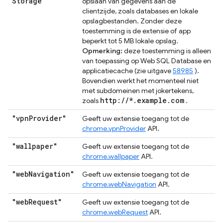
Storage"
opslaan van gegevens aan de
clientzijde, zoals databases en lokale
opslagbestanden. Zonder deze
toestemming is de extensie of app
beperkt tot 5 MB lokale opslag.
Opmerking:
deze toestemming is alleen
van toepassing op Web SQL Database en
applicatiecache (zie uitgave
58985
).
Bovendien werkt het momenteel niet
met subdomeinen met jokertekens,
http://*.example.com
zoals
.
"vpn
Provider"
Geeft uw extensie toegang tot de
chrome.vpnProvider
API.
"wallpaper"
Geeft uw extensie toegang tot de
chrome.wallpaper
API.
"web
Navigation"
Geeft uw extensie toegang tot de
chrome.webNavigation
API.
"web
Request"
Geeft uw extensie toegang tot de
chrome.webRequest
API.