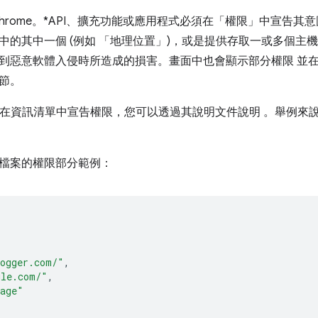
hrome。*API、擴充功能或應用程式必須在「權限」中宣告其
中的其中一個 (例如 「地理位置」)，或是提供存取一或多個主
到惡意軟體入侵時所造成的損害。畫面中也會顯示部分權限 並
節。
求您在資訊清單中宣告權限，您可以透過其說明文件說明 。舉例來說，
檔案的權限部分範例：
[
logger.com/"
,
gle.com/"
,
rage"