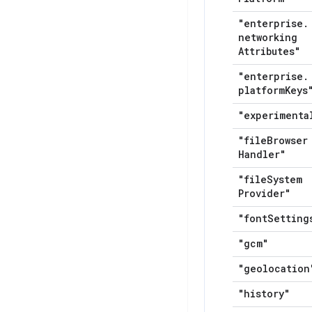
"enterprise
.
networking
Attributes"
"enterprise
.
platform
Keys
"experimenta
"file
Browser
Handler"
"file
System
Provider"
"font
Setting
"gcm"
"geolocation
"history"