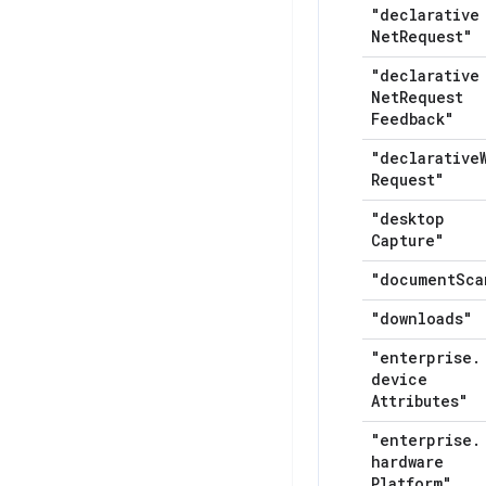
"declarative
Net
Request"
"declarative
Net
Request
Feedback"
"declarative
Request"
"desktop
Capture"
"document
Sca
"downloads"
"enterprise
.
device
Attributes"
"enterprise
.
hardware
Platform"