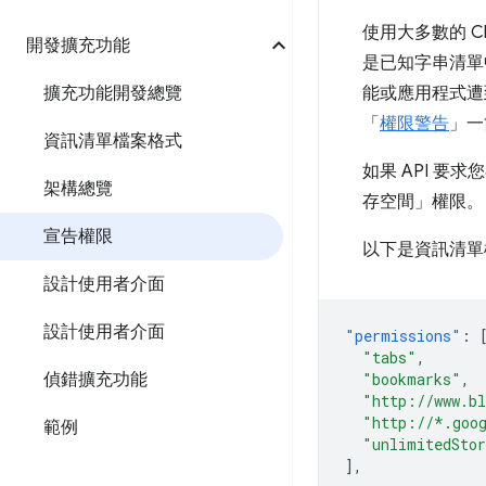
使用大多數的 C
開發擴充功能
是已知字串清單
擴充功能開發總覽
能或應用程式遭
「
權限警告
」一
資訊清單檔案格式
如果 API 要
架構總覽
存空間」權限。
宣告權限
以下是資訊清單
設計使用者介面
設計使用者介面
"permissions"
:
"tabs"
,
偵錯擴充功能
"bookmarks"
,
"http://www.b
"http://*.goo
範例
"unlimitedSto
],