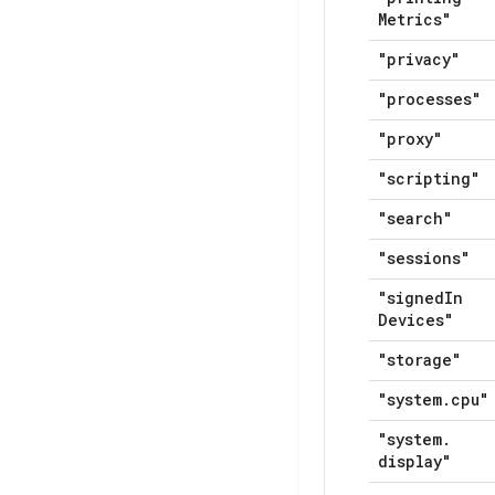
Metrics"
"privacy"
"processes"
"proxy"
"scripting"
"search"
"sessions"
"signed
In
Devices"
"storage"
"system
.
cpu"
"system
.
display"