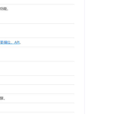
充功能。
為必要欄位。API
。
權限。