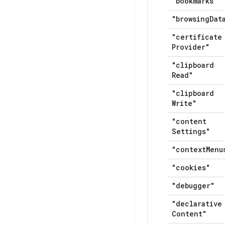
"bookmarks"
"browsing
Dat
"certificate
Provider"
"clipboard
Read"
"clipboard
Write"
"content
Settings"
"context
Menu
"cookies"
"debugger"
"declarative
Content"