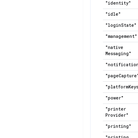
"identity"
"idle"
"login
State"
"management"
"native
Messaging"
"notificatio
"page
Capture
"platform
Key
"power"
"printer
Provider"
"printing"
"printing