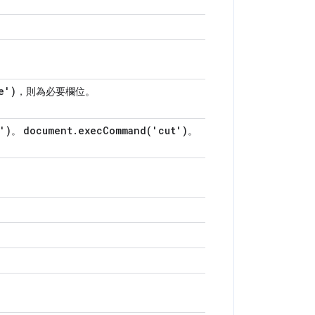
e')
，則為必要欄位。
')
document
.
execCommand(
'cut')
。
。