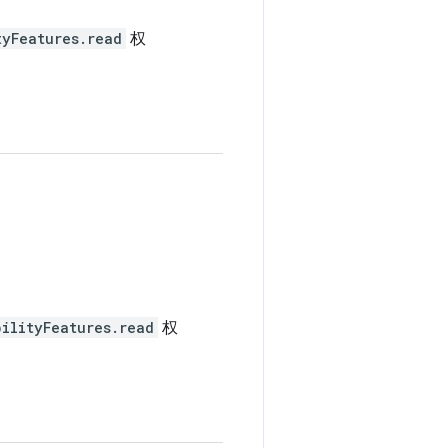
tyFeatures.read
权
bilityFeatures.read
权