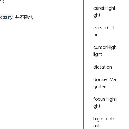
求
caretHighli
ght
modify
并不隐含
cursorCol
or
cursorHigh
light
dictation
dockedMa
gnifier
focusHighli
ght
highContr
ast