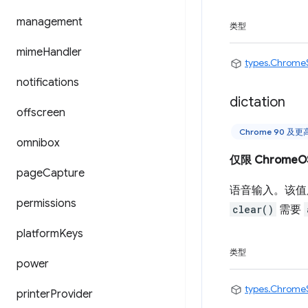
management
类型
mime
Handler
types.Chrome
notifications
dictation
offscreen
Chrome 90 及
omnibox
仅限 ChromeO
page
Capture
语音输入。该值
permissions
clear()
需要
platform
Keys
类型
power
types.Chrome
printer
Provider