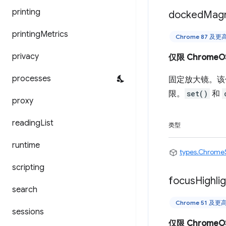
printing
docked
Magn
printing
Metrics
Chrome 87 及
privacy
仅限 ChromeO
processes
固定放大镜。该
限。
set()
和
proxy
reading
List
类型
runtime
types.Chrome
scripting
focus
Highli
search
Chrome 51 及
sessions
仅限 ChromeO