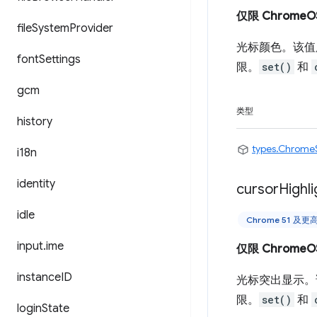
仅限 ChromeO
file
System
Provider
光标颜色。该值
font
Settings
限。
set()
和
gcm
类型
history
types.Chrome
i18n
identity
cursor
Highli
idle
Chrome 51 及
input
.
ime
仅限 ChromeO
instance
ID
光标突出显示。
限。
set()
和
login
State