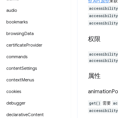
型 API 原型
来获
accessibilit
audio
accessibilit
bookmarks
accessibilit
browsing
Data
权限
certificate
Provider
accessibilit
commands
accessibilit
content
Settings
属性
context
Menus
animation
Po
cookies
debugger
get()
需要
ac
accessibilit
declarative
Content