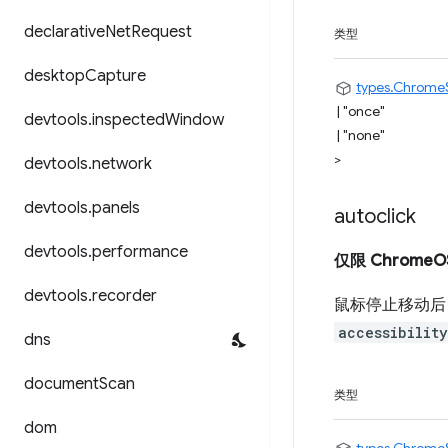
declarative
Net
Request
类型
desktop
Capture
types.Chrome
|
"once"
devtools
.
inspected
Window
|
"none"
>
devtools
.
network
devtools
.
panels
autoclick
devtools
.
performance
仅限 ChromeO
devtools
.
recorder
鼠标停止移动后
accessibilit
dns
document
Scan
类型
dom