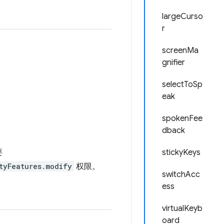
largeCurso
r
screenMa
gnifier
selectToSp
eak
spokenFee
dback
要
stickyKeys
tyFeatures.modify
权限。
switchAcc
ess
virtualKeyb
oard