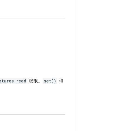
atures.read
权限。
set()
和