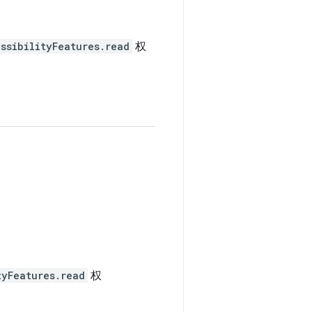
ssibilityFeatures.read
权
tyFeatures.read
权