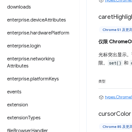
types.Chrome
downloads
caret
Highlig
enterprise
.
device
Attributes
Chrome 51 及
enterprise
.
hardware
Platform
仅限 ChromeO
enterprise
.
login
光标突出显示。
enterprise
.
networking
限。
set()
和
Attributes
enterprise
.
platform
Keys
类型
events
types.Chrome
extension
cursor
Color
extension
Types
Chrome 85 及
file
Browser
Handler