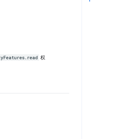
tyFeatures.read
权