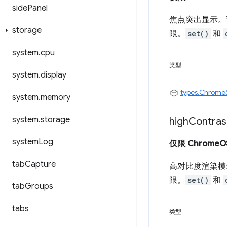
side
Panel
焦点突出显示。
storage
限。
set()
和
system
.
cpu
类型
system
.
display
types.Chrome
system
.
memory
system
.
storage
high
Contras
system
Log
仅限 ChromeO
tab
Capture
高对比度渲染模
限。
set()
和
tab
Groups
tabs
类型