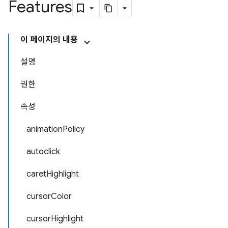
Features
이 페이지의 내용
설명
권한
속성
animationPolicy
autoclick
caretHighlight
cursorColor
cursorHighlight