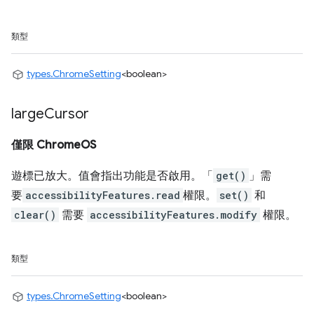
類型
types.ChromeSetting
<boolean>
large
Cursor
僅限 ChromeOS
遊標已放大。值會指出功能是否啟用。「
get()
」需
要
accessibilityFeatures.read
權限。
set()
和
clear()
需要
accessibilityFeatures.modify
權限。
類型
types.ChromeSetting
<boolean>