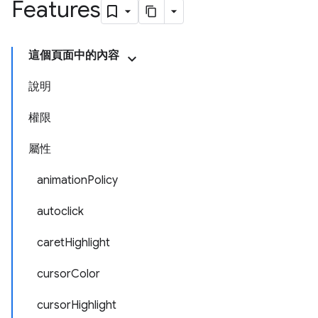
Features
這個頁面中的內容
說明
權限
屬性
animationPolicy
autoclick
caretHighlight
cursorColor
cursorHighlight