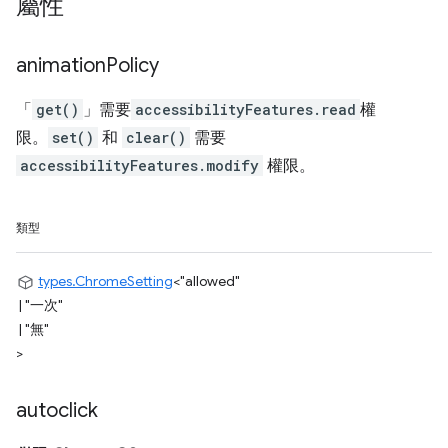
屬性
animation
Policy
「
get()
」需要
accessibilityFeatures.read
權
限。
set()
和
clear()
需要
accessibilityFeatures.modify
權限。
類型
types.ChromeSetting
<
"allowed"
|
"一次"
|
"無"
>
autoclick