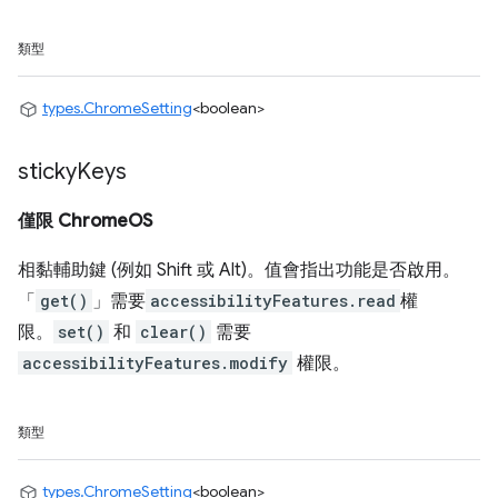
類型
types.ChromeSetting
<boolean>
sticky
Keys
僅限 ChromeOS
相黏輔助鍵 (例如 Shift 或 Alt)。值會指出功能是否啟用。
「
get()
」需要
accessibilityFeatures.read
權
限。
set()
和
clear()
需要
accessibilityFeatures.modify
權限。
類型
types.ChromeSetting
<boolean>