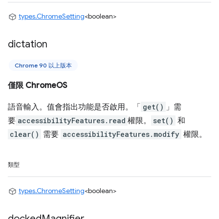
types.ChromeSetting
<boolean>
dictation
Chrome 90 以上版本
僅限 ChromeOS
語音輸入。值會指出功能是否啟用。「
get()
」需
要
accessibilityFeatures.read
權限。
set()
和
clear()
需要
accessibilityFeatures.modify
權限。
類型
types.ChromeSetting
<boolean>
docked
Magnifier