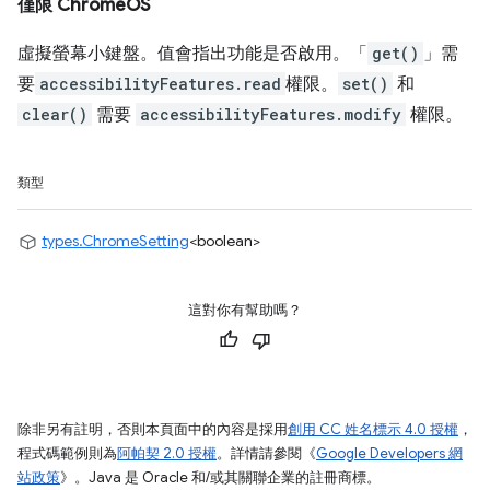
僅限 ChromeOS
虛擬螢幕小鍵盤。值會指出功能是否啟用。「
get()
」需
要
accessibilityFeatures.read
權限。
set()
和
clear()
需要
accessibilityFeatures.modify
權限。
類型
types.ChromeSetting
<boolean>
這對你有幫助嗎？
除非另有註明，否則本頁面中的內容是採用
創用 CC 姓名標示 4.0 授權
，
程式碼範例則為
阿帕契 2.0 授權
。詳情請參閱《
Google Developers 網
站政策
》。Java 是 Oracle 和/或其關聯企業的註冊商標。