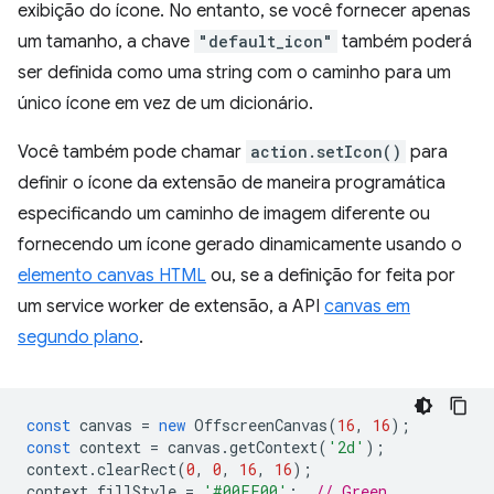
exibição do ícone. No entanto, se você fornecer apenas
um tamanho, a chave
"default_icon"
também poderá
ser definida como uma string com o caminho para um
único ícone em vez de um dicionário.
Você também pode chamar
action.setIcon()
para
definir o ícone da extensão de maneira programática
especificando um caminho de imagem diferente ou
fornecendo um ícone gerado dinamicamente usando o
elemento canvas HTML
ou, se a definição for feita por
um service worker de extensão, a API
canvas em
segundo plano
.
const
canvas
=
new
OffscreenCanvas
(
16
,
16
);
const
context
=
canvas
.
getContext
(
'2d'
);
context
.
clearRect
(
0
,
0
,
16
,
16
);
context
.
fillStyle
=
'#00FF00'
;
// Green