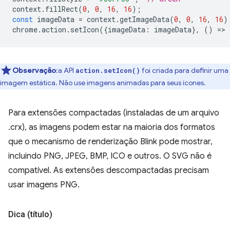
context
.
fillRect
(
0
,
0
,
16
,
16
);
const
imageData
=
context
.
getImageData
(
0
,
0
,
16
,
16
)
chrome
.
action
.
setIcon
({
imageData
:
imageData
},
()
=
>
Observação
:a API
foi criada para definir uma
action.setIcon()
imagem estática. Não use imagens animadas para seus ícones.
Para extensões compactadas (instaladas de um arquivo
.crx), as imagens podem estar na maioria dos formatos
que o mecanismo de renderização Blink pode mostrar,
incluindo PNG, JPEG, BMP, ICO e outros. O SVG não é
compatível. As extensões descompactadas precisam
usar imagens PNG.
Dica (título)