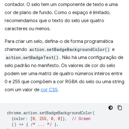
contador. O selo tem um componente de texto e uma
cor de plano de fundo. Como o espaço é limitado,
recomendamos que o texto do selo use quatro
caracteres ou menos.
Para criar um selo, defina-o de forma programática
chamando
action.setBadgeBackgroundColor()
e
action.setBadgeText()
. Não há uma configuração de
selo padrão no manifesto. Os valores de cor do selo
podem ser uma matriz de quatro números inteiros entre
0 e 255 que compõem a cor RGBA do selo ou uma string
com um valor de
cor CSS
.
chrome
.
action
.
setBadgeBackgroundColor
(
{
color
:
[
0
,
255
,
0
,
0
]},
// Green
()
=
>
{
/* ... */
},