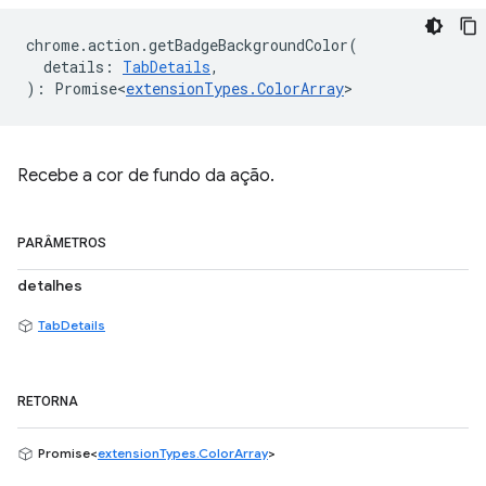
chrome
.
action
.
getBadgeBackgroundColor
(
details
:
TabDetails
,
)
:
Promise<
extensionTypes
.
ColorArray
>
Recebe a cor de fundo da ação.
PARÂMETROS
detalhes
TabDetails
RETORNA
Promise<
extensionTypes.ColorArray
>