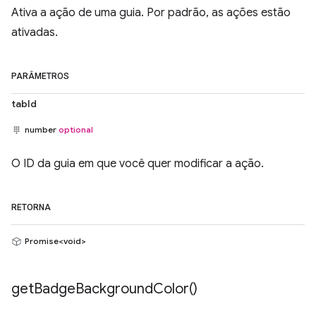
Ativa a ação de uma guia. Por padrão, as ações estão
ativadas.
PARÂMETROS
tabId
number
optional
O ID da guia em que você quer modificar a ação.
RETORNA
Promise<void>
get
Badge
Background
Color(
)