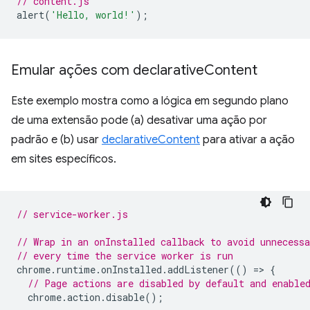
// content.js
alert
(
'Hello, world!'
);
Emular ações com declarative
Content
Este exemplo mostra como a lógica em segundo plano
de uma extensão pode (a) desativar uma ação por
padrão e (b) usar
declarativeContent
para ativar a ação
em sites específicos.
// service-worker.js
// Wrap in an onInstalled callback to avoid unnecessa
// every time the service worker is run
chrome
.
runtime
.
onInstalled
.
addListener
(()
=
>
{
// Page actions are disabled by default and enable
chrome
.
action
.
disable
();