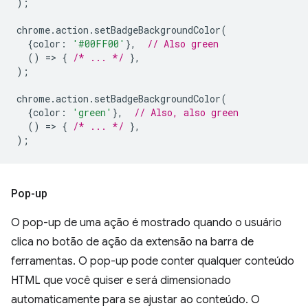
);
chrome
.
action
.
setBadgeBackgroundColor
(
{
color
:
'#00FF00'
},
// Also green
()
=
>
{
/* ... */
},
);
chrome
.
action
.
setBadgeBackgroundColor
(
{
color
:
'green'
},
// Also, also green
()
=
>
{
/* ... */
},
);
Pop-up
O pop-up de uma ação é mostrado quando o usuário
clica no botão de ação da extensão na barra de
ferramentas. O pop-up pode conter qualquer conteúdo
HTML que você quiser e será dimensionado
automaticamente para se ajustar ao conteúdo. O