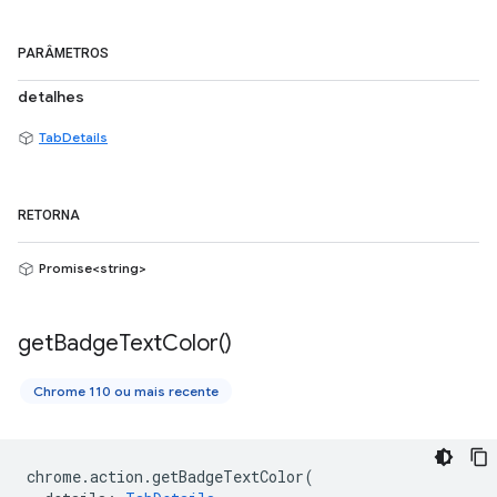
PARÂMETROS
detalhes
TabDetails
RETORNA
Promise<string>
get
Badge
Text
Color(
)
Chrome 110 ou mais recente
chrome
.
action
.
getBadgeTextColor
(