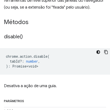
ferramentas de nível superior das janelas do navegador
(ou seja, se a extensão foi "fixada" pelo usuário).
Métodos
disable(
)
chrome
.
action
.
disable
(
tabId?
:
number
,
)
:
Promise<void>
Desativa a ação de uma guia.
PARÂMETROS