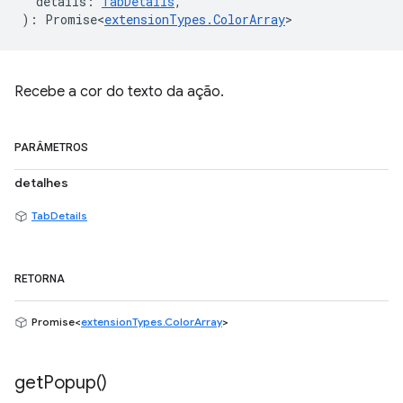
details
:
TabDetails
,
)
:
Promise<
extensionTypes
.
ColorArray
>
Recebe a cor do texto da ação.
PARÂMETROS
detalhes
TabDetails
RETORNA
Promise<
extensionTypes.ColorArray
>
get
Popup(
)