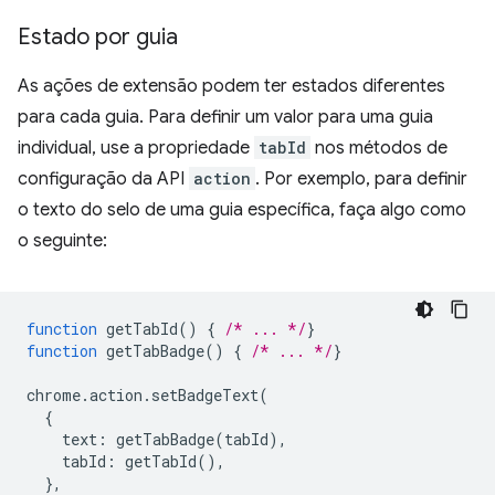
Estado por guia
As ações de extensão podem ter estados diferentes
para cada guia. Para definir um valor para uma guia
individual, use a propriedade
tabId
nos métodos de
configuração da API
action
. Por exemplo, para definir
o texto do selo de uma guia específica, faça algo como
o seguinte:
function
getTabId
()
{
/* ... */
}
function
getTabBadge
()
{
/* ... */
}
chrome
.
action
.
setBadgeText
(
{
text
:
getTabBadge
(
tabId
),
tabId
:
getTabId
(),
},