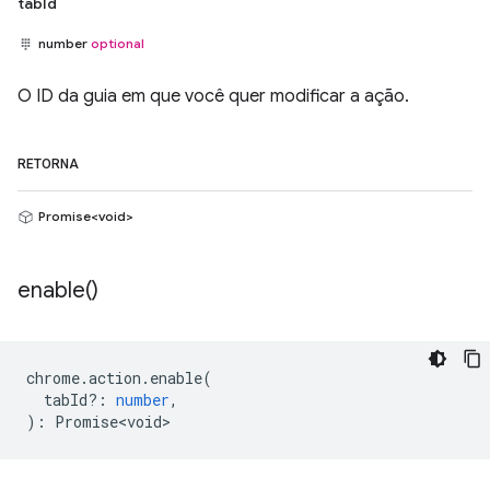
tabId
number
optional
O ID da guia em que você quer modificar a ação.
RETORNA
Promise<void>
enable(
)
chrome
.
action
.
enable
(
tabId?
:
number
,
)
:
Promise<void>