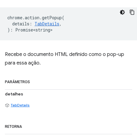
chrome
.
action
.
getPopup
(
details
:
TabDetails
,
)
:
Promise<string>
Recebe o documento HTML definido como o pop-up
para essa ação.
PARÂMETROS
detalhes
TabDetails
RETORNA