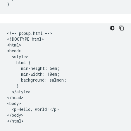
}
<!-- popup.html -->

<!DOCTYPE html>

<html>

<head>

  <style>

    html {

      min-height: 5em;

      min-width: 10em;

      background: salmon;

    }

  </style>

</head>

<body>

  <p>Hello, world!</p>

</body>
