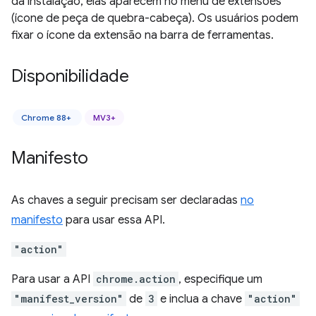
da instalação, elas aparecem no menu de extensões
(ícone de peça de quebra-cabeça). Os usuários podem
fixar o ícone da extensão na barra de ferramentas.
Disponibilidade
Chrome 88+
MV3+
Manifesto
As chaves a seguir precisam ser declaradas
no
manifesto
para usar essa API.
"action"
Para usar a API
chrome.action
, especifique um
"manifest_version"
de
3
e inclua a chave
"action"