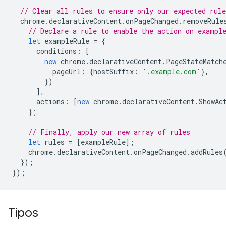
// Clear all rules to ensure only our expected rule
chrome
.
declarativeContent
.
onPageChanged
.
removeRule
// Declare a rule to enable the action on exampl
let
exampleRule
=
{
conditions
:
[
new
chrome
.
declarativeContent
.
PageStateMatch
pageUrl
:
{
hostSuffix
:
'.example.com'
},
})
],
actions
:
[
new
chrome
.
declarativeContent
.
ShowAc
};
// Finally, apply our new array of rules
let
rules
=
[
exampleRule
];
chrome
.
declarativeContent
.
onPageChanged
.
addRules
});
});
Tipos