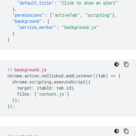
"default_title"
:
"Click to show an alert"
},
"permissions"
:
[
"activeTab"
,
"scripting"
],
"background"
:
{
"service_worker"
:
"background.js"
}
}
// background.js
chrome
.
action
.
onClicked
.
addListener
((
tab
)
=
>
{
chrome
.
scripting
.
executeScript
({
target
:
{
tabId
:
tab
.
id
},
files
:
[
'content.js'
]
});
});