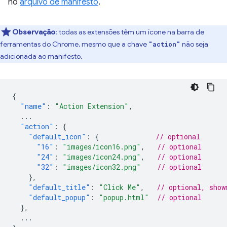
no
arquivo de manifesto
.
Observação
:
todas as extensões têm um ícone na barra de
ferramentas do Chrome, mesmo que a chave
não seja
"action"
adicionada ao manifesto.
{
"name"
:
"Action Extension"
,
...
"action"
:
{
"default_icon"
:
{
// optional
"16"
:
"images/icon16.png"
,
// optional
"24"
:
"images/icon24.png"
,
// optional
"32"
:
"images/icon32.png"
// optional
},
"default_title"
:
"Click Me"
,
// optional, show
"default_popup"
:
"popup.html"
// optional
},
...