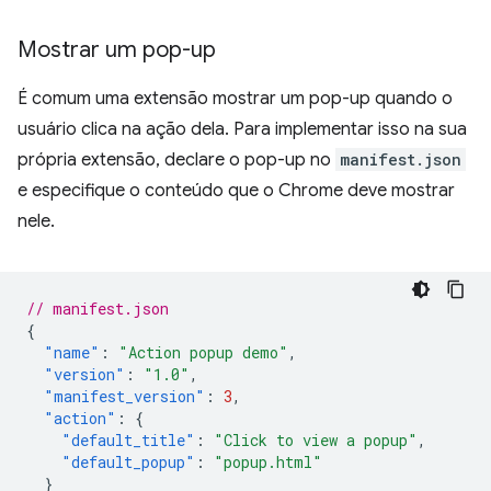
Mostrar um pop-up
É comum uma extensão mostrar um pop-up quando o
usuário clica na ação dela. Para implementar isso na sua
própria extensão, declare o pop-up no
manifest.json
e especifique o conteúdo que o Chrome deve mostrar
nele.
// manifest.json
{
"name"
:
"Action popup demo"
,
"version"
:
"1.0"
,
"manifest_version"
:
3
,
"action"
:
{
"default_title"
:
"Click to view a popup"
,
"default_popup"
:
"popup.html"
}