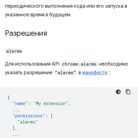
периодического выполнения кода или его запуска в
указанное время в будущем.
Разрешения
alarms
Для использования API
chrome.alarms
необходимо
указать разрешение
"alarms"
в
манифесте
:
{
"name"
:
"My extension"
,
...
"permissions"
:
[
"alarms"
],
...