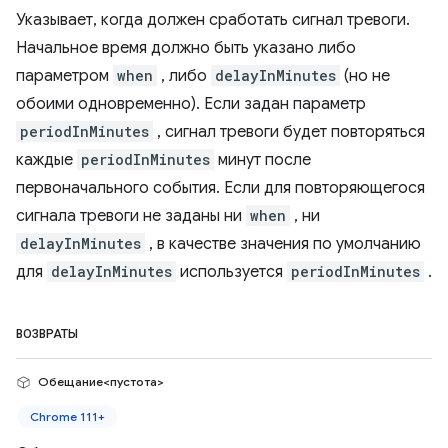
Указывает, когда должен сработать сигнал тревоги.
Начальное время должно быть указано либо
параметром
when
, либо
delayInMinutes
(но не
обоими одновременно). Если задан параметр
periodInMinutes
, сигнал тревоги будет повторяться
каждые
periodInMinutes
минут после
первоначального события. Если для повторяющегося
сигнала тревоги не заданы ни
when
, ни
delayInMinutes
, в качестве значения по умолчанию
для
delayInMinutes
используется
periodInMinutes
.
ВОЗВРАТЫ
Обещание<пустота>
Chrome 111+