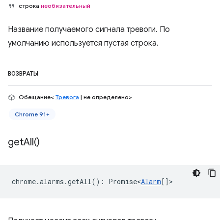
строка
необязательный
Название получаемого сигнала тревоги. По
умолчанию используется пустая строка.
ВОЗВРАТЫ
Обещание<
Тревога
| не определено>
Chrome 91+
get
All(
)
chrome
.
alarms
.
getAll
()
:
Promise<
Alarm
[]
>