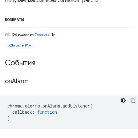
Получает массив всех сигналов тревоги.
ВОЗВРАТЫ
Обещание<
Тревога
[]>
Chrome 91+
События
on
Alarm
chrome
.
alarms
.
onAlarm
.
addListener
(
callback
:
function
,
)