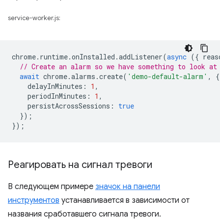
service-worker.js:
chrome
.
runtime
.
onInstalled
.
addListener
(
async
({
reas
// Create an alarm so we have something to look at
await
chrome
.
alarms
.
create
(
'demo-default-alarm'
,
{
delayInMinutes
:
1
,
periodInMinutes
:
1
,
persistAcrossSessions
:
true
});
});
Реагировать на сигнал тревоги
В следующем примере
значок на панели
инструментов
устанавливается в зависимости от
названия сработавшего сигнала тревоги.