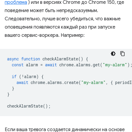
проблема
) или в версиях Chrome до Chrome 150, где
поведение может быть непредсказуемым.
Следовательно, лучше всего убедиться, что важные
оповещения появляются каждый раз при запуске
вашего сервис-воркера. Например:
async
function
checkAlarmState
()
{
const
alarm
=
await
chrome
.
alarms
.
get
(
"my-alarm"
)
if
(
!
alarm
)
{
await
chrome
.
alarms
.
create
(
"my-alarm"
,
{
periodI
}
}
checkAlarmState
();
Если ваша тревога создается динамически на основе