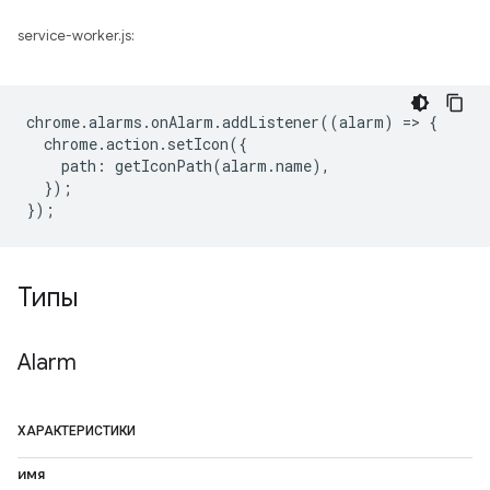
service-worker.js:
chrome
.
alarms
.
onAlarm
.
addListener
((
alarm
)
=
>
{
chrome
.
action
.
setIcon
({
path
:
getIconPath
(
alarm
.
name
),
});
});
Типы
Alarm
ХАРАКТЕРИСТИКИ
имя