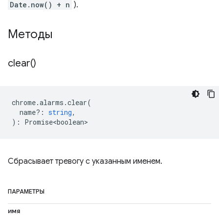
Date.now() + n
).
Методы
clear(
)
chrome
.
alarms
.
clear
(
name?
:
string
,
)
:
Promise<boolean>
Сбрасывает тревогу с указанным именем.
ПАРАМЕТРЫ
имя