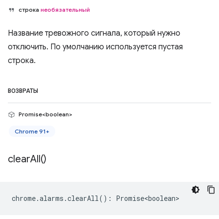
строка
необязательный
Название тревожного сигнала, который нужно
отключить. По умолчанию используется пустая
строка.
ВОЗВРАТЫ
Promise<boolean>
Chrome 91+
clear
All(
)
chrome
.
alarms
.
clearAll
()
:
Promise<boolean>