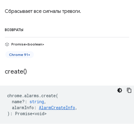
Сбрасывает все сигналы тревоги.
ВОЗВРАТЫ
Promise<boolean>
Chrome 91+
create(
)
chrome
.
alarms
.
create
(
name?
:
string
,
alarmInfo
:
AlarmCreateInfo
,
)
:
Promise<void>