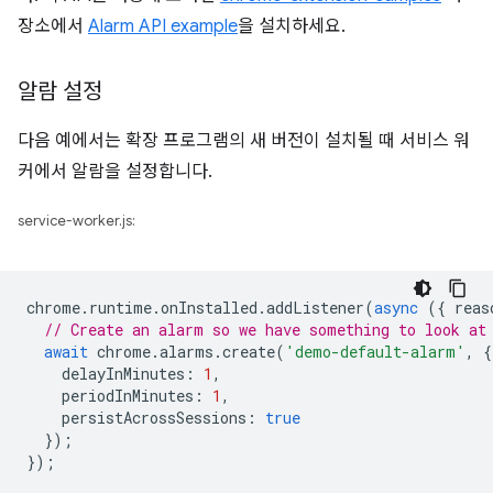
장소에서
Alarm API example
을 설치하세요.
알람 설정
다음 예에서는 확장 프로그램의 새 버전이 설치될 때 서비스 워
커에서 알람을 설정합니다.
service-worker.js:
chrome
.
runtime
.
onInstalled
.
addListener
(
async
({
reas
// Create an alarm so we have something to look at
await
chrome
.
alarms
.
create
(
'demo-default-alarm'
,
{
delayInMinutes
:
1
,
periodInMinutes
:
1
,
persistAcrossSessions
:
true
});
});