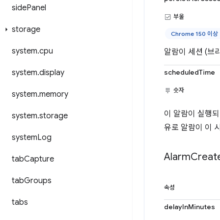
side
Panel
부울
storage
Chrome 150 이상
system
.
cpu
알람이 세션 (브
system
.
display
scheduledTime
숫자
system
.
memory
이 알람이 실행되
system
.
storage
유로 알람이 이 
system
Log
Alarm
Creat
tab
Capture
tab
Groups
속성
tabs
delayInMinutes