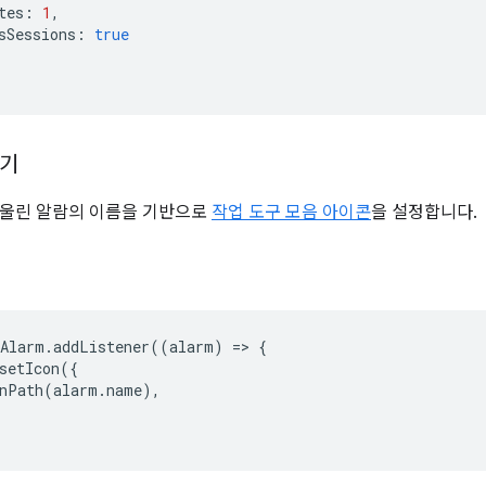
tes
:
1
,
sSessions
:
true
하기
 울린 알람의 이름을 기반으로
작업 도구 모음 아이콘
을 설정합니다.
nAlarm
.
addListener
((
alarm
)
=
>
{
setIcon
({
nPath
(
alarm
.
name
),