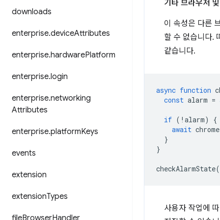
기타 브라우저 및 
downloads
이 속성은 다른 브
enterprise
.
device
Attributes
할 수 없습니다.
같습니다.
enterprise
.
hardware
Platform
enterprise
.
login
async
function
c
enterprise
.
networking
const
alarm
=
Attributes
if
(
!
alarm
)
{
await
chrome
enterprise
.
platform
Keys
}
}
events
checkAlarmState
(
extension
extension
Types
사용자 작업에 따
file
Browser
Handler