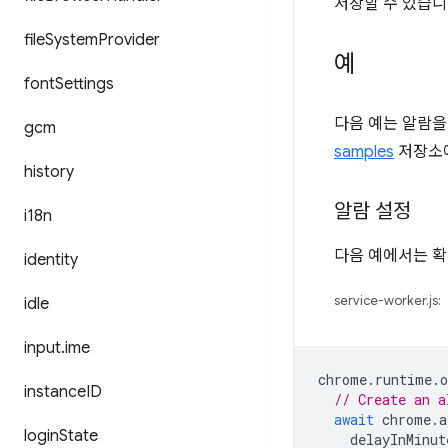
저장할 수 있습니
file
System
Provider
예
font
Settings
다음 예는 알람을
gcm
samples
저장소
history
알람 설정
i18n
다음 예에서는 확
identity
service-worker.js:
idle
input
.
ime
chrome
.
runtime
.
o
instance
ID
// Create an a
await
chrome
.
a
login
State
delayInMinut