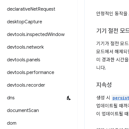
declarative
Net
Request
안정적인 동작을 
desktop
Capture
기기 절전 모
devtools
.
inspected
Window
기기가 절전 모드
devtools
.
network
모드에서 해제되면
devtools
.
panels
미 경과한 시간을
니다.
devtools
.
performance
지속성
devtools
.
recorder
dns
생성 시
persis
업데이트될 때까
document
Scan
이 업데이트될 때
dom