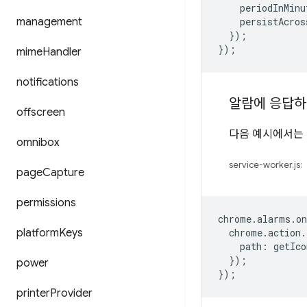
periodInMinu
management
persistAcros
});
});
mime
Handler
notifications
알람에 응답
offscreen
다음 예시에서는
omnibox
service-worker.js:
page
Capture
permissions
chrome
.
alarms
.
o
platform
Keys
chrome
.
action
.
path
:
getIco
});
power
});
printer
Provider