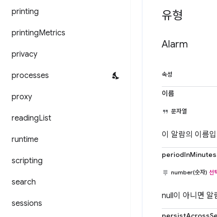
printing
유형
printing
Metrics
Alarm
privacy
processes
속성
이름
proxy
문자열
reading
List
이 알람의 이름입
runtime
periodInMinutes
scripting
number(숫자)
선
search
null이 아니면 
sessions
persistAcrossS