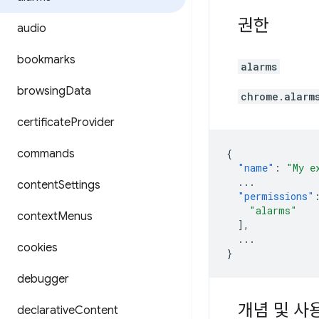
권한
audio
bookmarks
alarms
browsing
Data
chrome.alarm
certificate
Provider
commands
{
"name"
:
"My e
...
content
Settings
"permissions"
"alarms"
context
Menus
],
...
cookies
}
debugger
개념 및 사
declarative
Content