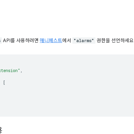
s
API를 사용하려면
매니페스트
에서
"alarms"
권한을 선언하세요
xtension"
,
:
[
용