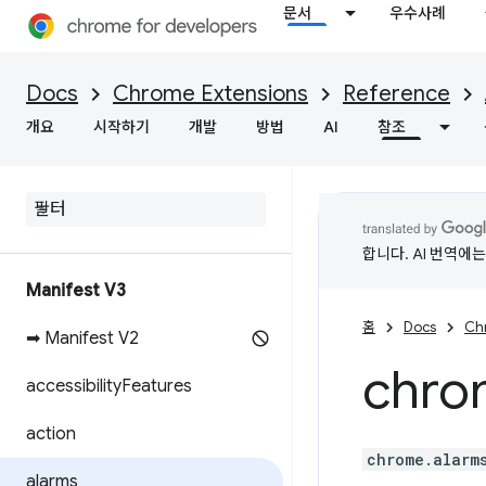
문서
우수사례
Docs
Chrome Extensions
Reference
개요
시작하기
개발
방법
AI
참조
합니다. AI 번역에
Manifest V3
홈
Docs
Ch
➡ Manifest V2
chro
accessibility
Features
action
chrome.alarm
alarms