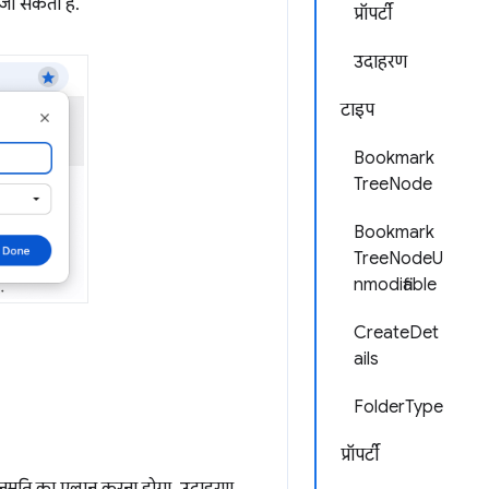
 जा सकता है.
प्रॉपर्टी
उदाहरण
टाइप
Bookmark
TreeNode
Bookmark
TreeNodeU
nmodifiable
CreateDet
ails
FolderType
प्रॉपर्टी
नुमति का एलान करना होगा. उदाहरण