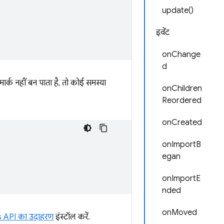
update()
इवेंट
onChange
d
ार्क नहीं बन पाता है, तो कोई समस्या
onChildren
Reordered
onCreated
onImportB
egan
onImportE
nded
onMoved
 API का उदाहरण
इंस्टॉल करें.