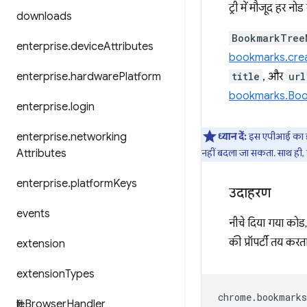
ट्री में मौजूद हर नो
downloads
BookmarkTree
enterprise
.
device
Attributes
bookmarks.cre
title
, और
url
enterprise
.
hardware
Platform
bookmarks.Bo
enterprise
.
login
ध्यान दें:
इस एपीआई का इस्त
enterprise
.
networking
नहीं बदला जा सकता. साथ ही, 
Attributes
enterprise
.
platform
Keys
उदाहरण
events
नीचे दिया गया को
की प्रॉपर्टी तय करता 
extension
extension
Types
chrome
.
bookmarks
file
Browser
Handler