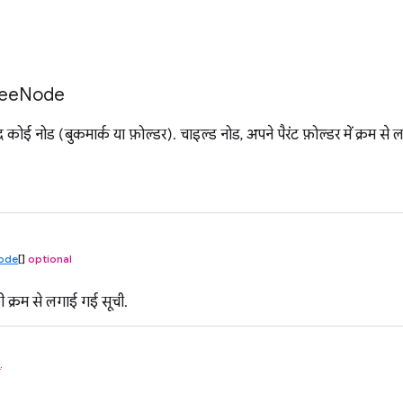
ee
Node
जूद कोई नोड (बुकमार्क या फ़ोल्डर). चाइल्ड नोड, अपने पैरंट फ़ोल्डर में क्रम से ल
ode
[]
optional
ी क्रम से लगाई गई सूची.
ं