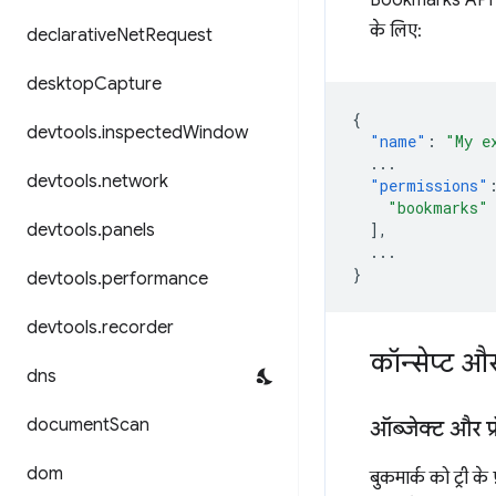
के लिए:
declarative
Net
Request
desktop
Capture
{
devtools
.
inspected
Window
"name"
:
"My e
...
devtools
.
network
"permissions"
"bookmarks"
],
devtools
.
panels
...
}
devtools
.
performance
devtools
.
recorder
कॉन्सेप्ट औ
dns
document
Scan
ऑब्जेक्ट और प्रॉ
dom
बुकमार्क को ट्री के 