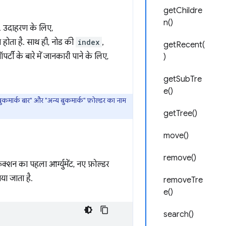
getChildre
n()
ै. उदाहरण के लिए,
 होता है. साथ ही, नोड की
index
,
getRecent(
ॉपर्टी के बारे में जानकारी पाने के लिए,
)
getSubTre
e()
बुकमार्क बार" और "अन्य बुकमार्क" फ़ोल्डर का नाम
getTree()
move()
remove()
ंक्शन का पहला आर्ग्युमेंट, नए फ़ोल्डर
ताया जाता है.
removeTre
e()
search()