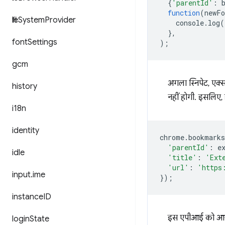
{
'parentId'
:
function
(
newFo
file
System
Provider
console
.
log
(
},
font
Settings
);
gcm
अगला स्निपेट, एक्स
history
नहीं होगी. इसलिए,
i18n
identity
chrome
.
bookmarks
'parentId'
:
e
idle
'title'
:
'Ext
'url'
:
'https
input
.
ime
});
instance
ID
इस एपीआई को आज़
login
State