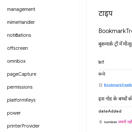
management
टाइप
mime
Handler
Bookmark
Tr
notifications
बुकमार्क ट्री में मौ
offscreen
omnibox
प्रॉपर्टी
बच्चे
page
Capture
BookmarkTreeN
permissions
इस नोड के बच्चों क
platform
Keys
dateAdded
power
number
ज़रूरी नही
printer
Provider