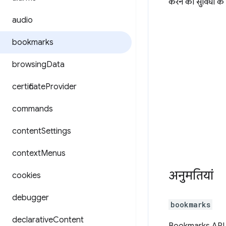
करने की सुविधा के 
audio
bookmarks
browsing
Data
certificate
Provider
commands
content
Settings
context
Menus
अनुमतियां
cookies
debugger
bookmarks
declarative
Content
Bookmarks API क