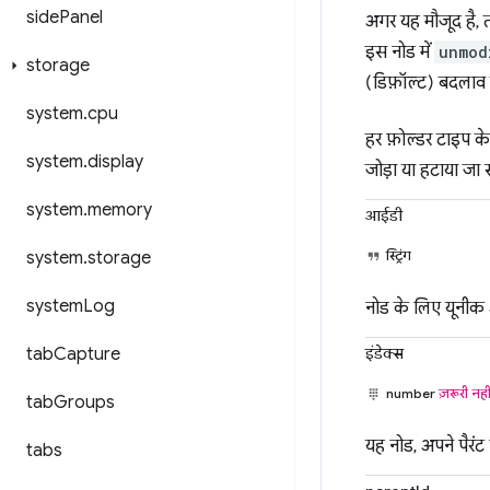
side
Panel
अगर यह मौजूद है, त
इस नोड में
unmod
storage
(डिफ़ॉल्ट) बदलाव 
system
.
cpu
हर फ़ोल्डर टाइप क
system
.
display
जोड़ा या हटाया जा
system
.
memory
आईडी
स्ट्रिंग
system
.
storage
system
Log
नोड के लिए यूनीक आइड
इंडेक्स
tab
Capture
number
ज़रूरी नही
tab
Groups
यह नोड, अपने पैरंट फ
tabs