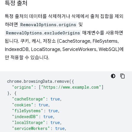
특정 출처
특정 출처의 데이터를 삭제하거나 삭제에서 출처 집합을 제외
하려면
RemovalOptions.origins
및
RemovalOptions.excludeOrigins
매개변수를 사용하면
됩니다. 쿠키, 캐시, 저장소 (CacheStorage, FileSystems,
IndexedDB, LocalStorage, ServiceWorkers, WebSQL)에
만 적용할 수 있습니다.
chrome
.
browsingData
.
remove
({
"origins"
:
[
"https://www.example.com"
]
},
{
"cacheStorage"
:
true
,
"cookies"
:
true
,
"fileSystems"
:
true
,
"indexedDB"
:
true
,
"localStorage"
:
true
,
"serviceWorkers"
:
true
,