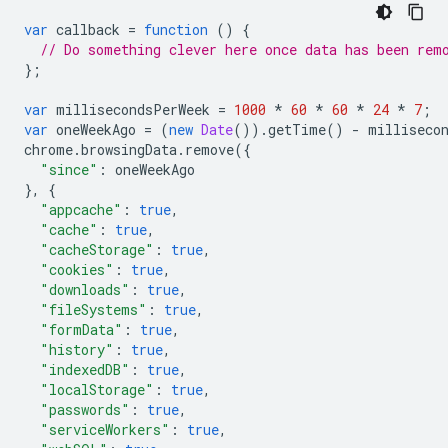
var
callback
=
function
()
{
// Do something clever here once data has been rem
};
var
millisecondsPerWeek
=
1000
*
60
*
60
*
24
*
7
;
var
oneWeekAgo
=
(
new
Date
()).
getTime
()
-
milliseco
chrome
.
browsingData
.
remove
({
"since"
:
oneWeekAgo
},
{
"appcache"
:
true
,
"cache"
:
true
,
"cacheStorage"
:
true
,
"cookies"
:
true
,
"downloads"
:
true
,
"fileSystems"
:
true
,
"formData"
:
true
,
"history"
:
true
,
"indexedDB"
:
true
,
"localStorage"
:
true
,
"passwords"
:
true
,
"serviceWorkers"
:
true
,