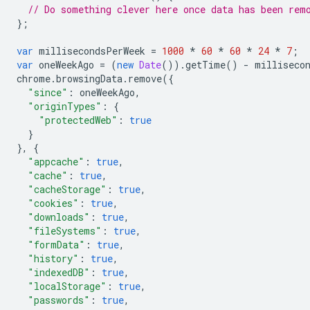
// Do something clever here once data has been rem
};
var
millisecondsPerWeek
=
1000
*
60
*
60
*
24
*
7
;
var
oneWeekAgo
=
(
new
Date
()).
getTime
()
-
milliseco
chrome
.
browsingData
.
remove
({
"since"
:
oneWeekAgo
,
"originTypes"
:
{
"protectedWeb"
:
true
}
},
{
"appcache"
:
true
,
"cache"
:
true
,
"cacheStorage"
:
true
,
"cookies"
:
true
,
"downloads"
:
true
,
"fileSystems"
:
true
,
"formData"
:
true
,
"history"
:
true
,
"indexedDB"
:
true
,
"localStorage"
:
true
,
"passwords"
:
true
,