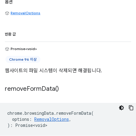
옵션
RemovalOptions
반환 값
Promise<void>
Chrome 96 이상
웹사이트의 파일 시스템이 삭제되면 해결됩니다.
remove
Form
Data(
)
chrome
.
browsingData
.
removeFormData
(
options
:
RemovalOptions
,
)
:
Promise<void>