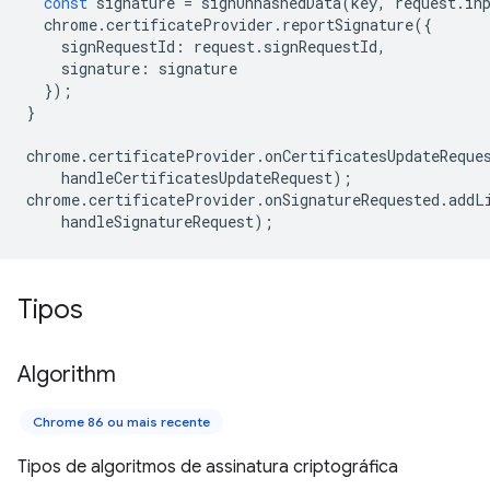
const
signature
=
signUnhashedData
(
key
,
request
.
in
chrome
.
certificateProvider
.
reportSignature
({
signRequestId
:
request
.
signRequestId
,
signature
:
signature
});
}
chrome
.
certificateProvider
.
onCertificatesUpdateReque
handleCertificatesUpdateRequest
);
chrome
.
certificateProvider
.
onSignatureRequested
.
addL
handleSignatureRequest
);
Tipos
Algorithm
Chrome 86 ou mais recente
Tipos de algoritmos de assinatura criptográfica