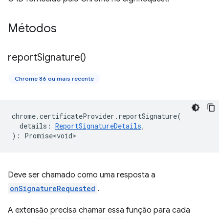
Métodos
report
Signature(
)
Chrome 86 ou mais recente
chrome
.
certificateProvider
.
reportSignature
(
details
:
ReportSignatureDetails
,
)
:
Promise<void>
Deve ser chamado como uma resposta a
onSignatureRequested
.
A extensão precisa chamar essa função para cada