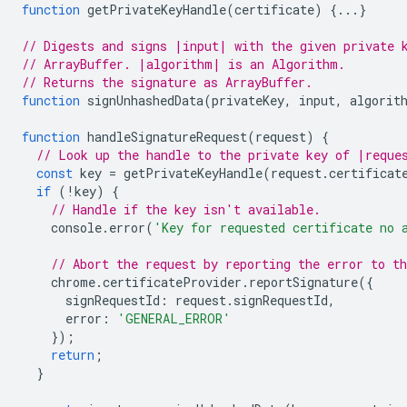
function
getPrivateKeyHandle
(
certificate
)
{...}
// Digests and signs |input| with the given private 
// ArrayBuffer. |algorithm| is an Algorithm.
// Returns the signature as ArrayBuffer.
function
signUnhashedData
(
privateKey
,
input
,
algorit
function
handleSignatureRequest
(
request
)
{
// Look up the handle to the private key of |reque
const
key
=
getPrivateKeyHandle
(
request
.
certificat
if
(
!
key
)
{
// Handle if the key isn't available.
console
.
error
(
'Key for requested certificate no 
// Abort the request by reporting the error to t
chrome
.
certificateProvider
.
reportSignature
({
signRequestId
:
request
.
signRequestId
,
error
:
'GENERAL_ERROR'
});
return
;
}