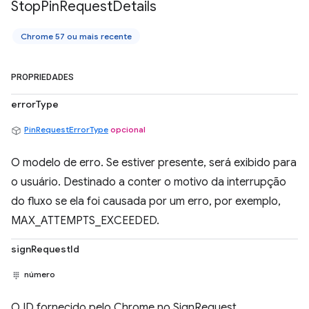
Stop
Pin
Request
Details
Chrome 57 ou mais recente
PROPRIEDADES
errorType
PinRequestErrorType
opcional
O modelo de erro. Se estiver presente, será exibido para
o usuário. Destinado a conter o motivo da interrupção
do fluxo se ela foi causada por um erro, por exemplo,
MAX_ATTEMPTS_EXCEEDED.
signRequestId
número
O ID fornecido pelo Chrome no SignRequest.