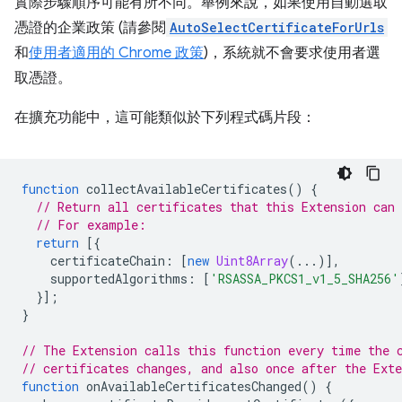
實際步驟順序可能有所不同。舉例來說，如果使用自動選取
憑證的企業政策 (請參閱
AutoSelectCertificateForUrls
和
使用者適用的 Chrome 政策
)，系統就不會要求使用者選
取憑證。
在擴充功能中，這可能類似於下列程式碼片段：
function
collectAvailableCertificates
()
{
// Return all certificates that this Extension can 
// For example:
return
[{
certificateChain
:
[
new
Uint8Array
(...)],
supportedAlgorithms
:
[
'RSASSA_PKCS1_v1_5_SHA256'
}];
}
// The Extension calls this function every time the 
// certificates changes, and also once after the Ext
function
onAvailableCertificatesChanged
()
{