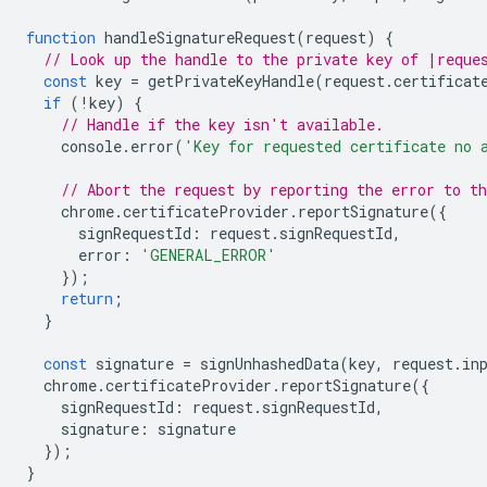
function
handleSignatureRequest
(
request
)
{
// Look up the handle to the private key of |reque
const
key
=
getPrivateKeyHandle
(
request
.
certificat
if
(
!
key
)
{
// Handle if the key isn't available.
console
.
error
(
'Key for requested certificate no 
// Abort the request by reporting the error to t
chrome
.
certificateProvider
.
reportSignature
({
signRequestId
:
request
.
signRequestId
,
error
:
'GENERAL_ERROR'
});
return
;
}
const
signature
=
signUnhashedData
(
key
,
request
.
in
chrome
.
certificateProvider
.
reportSignature
({
signRequestId
:
request
.
signRequestId
,
signature
:
signature
});
}