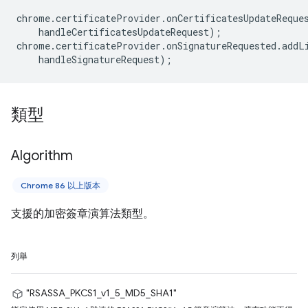
chrome
.
certificateProvider
.
onCertificatesUpdateReque
handleCertificatesUpdateRequest
);
chrome
.
certificateProvider
.
onSignatureRequested
.
addL
handleSignatureRequest
);
類型
Algorithm
Chrome 86 以上版本
支援的加密簽章演算法類型。
列舉
"RSASSA_PKCS1_v1_5_MD5_SHA1"