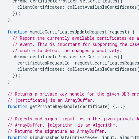
chrome
.
certificateProvider
.
setCertificates
({
clientCertificates
:
collectAvailableCertificates
});
}
function
handleCertificatesUpdateRequest
(
request
)
{
// Report the currently available certificates as a
// event. This is important for supporting the cas
// unable to detect the changes proactively.
chrome
.
certificateProvider
.
setCertificates
({
certificatesRequestId
:
request
.
certificatesReque
clientCertificates
:
collectAvailableCertificates
});
}
// Returns a private key handle for the given DER-enc
// |certificate| is an ArrayBuffer.
function
getPrivateKeyHandle
(
certificate
)
{...}
// Digests and signs |input| with the given private 
// ArrayBuffer. |algorithm| is an Algorithm.
// Returns the signature as ArrayBuffer.
function
signUnhashedData
(
privateKey
,
input
,
algorit