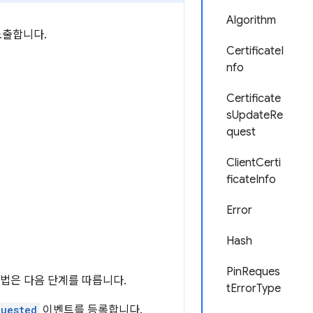
Algorithm
노출합니다.
CertificateI
nfo
Certificate
sUpdateRe
quest
ClientCerti
ficateInfo
Error
Hash
PinReques
방법은 다음 단계를 따릅니다.
tErrorType
quested
이벤트를 등록합니다.