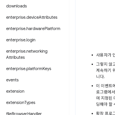
downloads
enterprise
.
device
Attributes
enterprise
.
hardware
Platform
enterprise
.
login
enterprise
.
networking
사용자가 
Attributes
그렇지 않
enterprise
.
platform
Keys
계속하기 
니다.
events
이 이벤트에
extension
로그램에서
여 지정된 
extension
Types
딩해야 할 
확장 프로
file
Browser
Handler