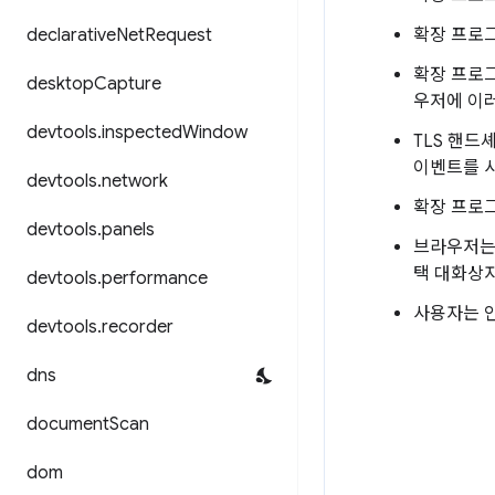
declarative
Net
Request
확장 프로
확장 프로
desktop
Capture
우저에 이
devtools
.
inspected
Window
TLS 핸
이벤트를 
devtools
.
network
확장 프로
devtools
.
panels
브라우저는
택 대화상
devtools
.
performance
사용자는 
devtools
.
recorder
dns
document
Scan
dom