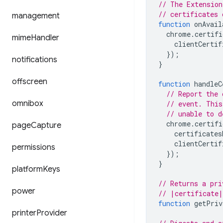
// The Extension
// certificates 
management
function
onAvail
chrome
.
certifi
mime
Handler
clientCertif
});
notifications
}
offscreen
function
handleC
// Report the 
omnibox
// event. This
// unable to d
chrome
.
certifi
page
Capture
certificates
clientCertif
permissions
});
}
platform
Keys
// Returns a pri
power
// |certificate|
function
getPriv
printer
Provider