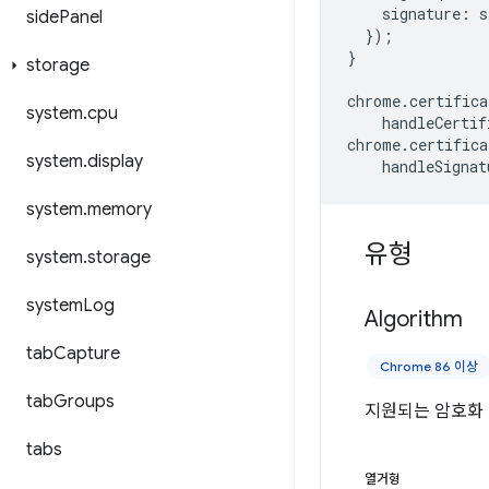
signature
:
s
side
Panel
});
}
storage
chrome
.
certifica
system
.
cpu
handleCertif
chrome
.
certifica
system
.
display
handleSignat
system
.
memory
유형
system
.
storage
system
Log
Algorithm
tab
Capture
Chrome 86 이상
tab
Groups
지원되는 암호화
tabs
열거형