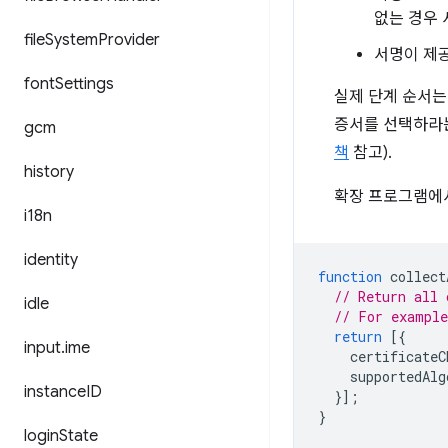
없는 경우 
file
System
Provider
서명이 제공
font
Settings
실제 단계 순서는
증서를 선택하라는
gcm
책
참고).
history
확장 프로그램에서
i18n
identity
function
collect
// Return all 
idle
// For exampl
return
[{
input
.
ime
certificateC
supportedAlg
instance
ID
}];
}
login
State