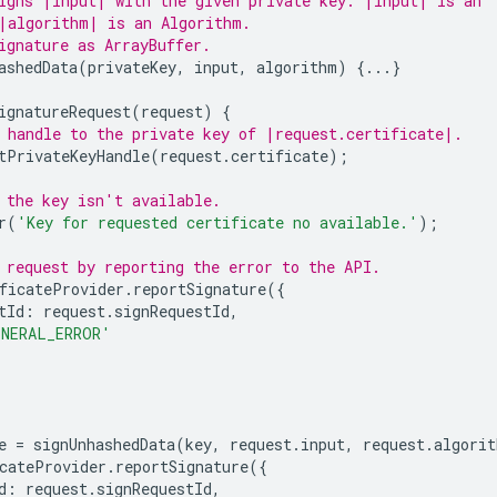
igns |input| with the given private key. |input| is an
|algorithm| is an Algorithm.
ignature as ArrayBuffer.
ashedData
(
privateKey
,
input
,
algorithm
)
{...}
ignatureRequest
(
request
)
{
 handle to the private key of |request.certificate|.
tPrivateKeyHandle
(
request
.
certificate
);
 the key isn't available.
r
(
'Key for requested certificate no available.'
);
 request by reporting the error to the API.
ficateProvider
.
reportSignature
({
tId
:
request
.
signRequestId
,
NERAL_ERROR'
e
=
signUnhashedData
(
key
,
request
.
input
,
request
.
algorit
cateProvider
.
reportSignature
({
d
:
request
.
signRequestId
,