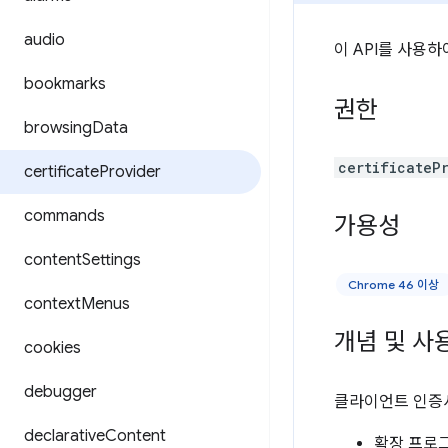
audio
이 API를 사용
bookmarks
권한
browsing
Data
certificateP
certificate
Provider
commands
가용성
content
Settings
Chrome 46 이상
context
Menus
개념 및 사
cookies
debugger
클라이언트 인증서
declarative
Content
확장 프로