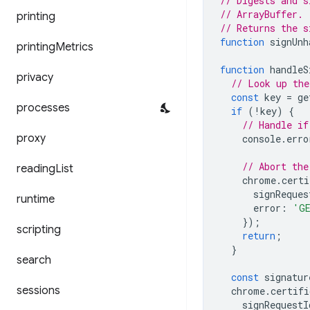
// Digests and s
// ArrayBuffer. 
printing
// Returns the s
function
signUnh
printing
Metrics
function
handleS
privacy
// Look up the
const
key
=
ge
processes
if
(
!
key
)
{
// Handle if
proxy
console
.
erro
// Abort the
reading
List
chrome
.
certi
signReques
runtime
error
:
'GE
});
scripting
return
;
}
search
const
signatur
sessions
chrome
.
certifi
signRequestI