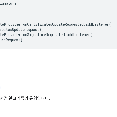
ignature
teProvider
.
onCertificatesUpdateRequested
.
addListener
(
icatesUpdateRequest
);
teProvider
.
onSignatureRequested
.
addListener
(
ureRequest
);
 서명 알고리즘의 유형입니다.