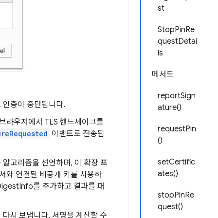
st
StopPinRe
questDetai
ls
메서드
reportSign
 인증이 중단됩니다.
ature()
 브라우저에서 TLS 핸드셰이크를
requestPin
ureRequested
이벤트로 전송됩
()
setCertific
 알고리즘을 선언하며, 이 확장 프
ates()
서와 연결된 비공개 키를 사용하
estInfo를 추가하고 결과를 패
stopPinRe
quest()
다시 보냅니다. 서명을 계산할 수