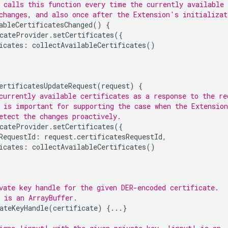
 calls this function every time the currently available 
changes, and also once after the Extension's initializat
ableCertificatesChanged
()
{
cateProvider
.
setCertificates
({
icates
:
collectAvailableCertificates
()
ertificatesUpdateRequest
(
request
)
{
currently available certificates as a response to the re
 is important for supporting the case when the Extension
etect the changes proactively.
cateProvider
.
setCertificates
({
RequestId
:
request
.
certificatesRequestId
,
icates
:
collectAvailableCertificates
()
vate key handle for the given DER-encoded certificate.
 is an ArrayBuffer.
ateKeyHandle
(
certificate
)
{...}