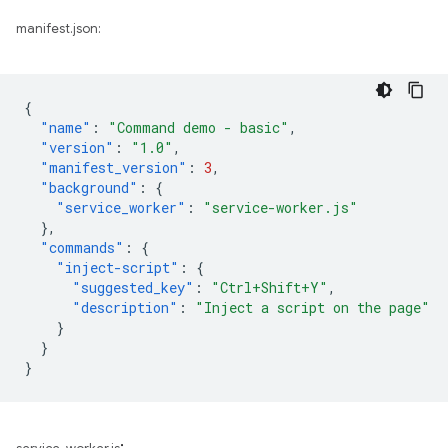
manifest.json:
{
"name"
:
"Command demo - basic"
,
"version"
:
"1.0"
,
"manifest_version"
:
3
,
"background"
:
{
"service_worker"
:
"service-worker.js"
},
"commands"
:
{
"inject-script"
:
{
"suggested_key"
:
"Ctrl+Shift+Y"
,
"description"
:
"Inject a script on the page"
}
}
}