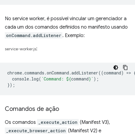
No service worker, é possível vincular um gerenciador a
cada um dos comandos definidos no manifesto usando
onCommand.addListener
. Exemplo:
:
service-worker.js
chrome
.
commands
.
onCommand
.
addListener
((
command
)
=
>
console
.
log
(
`Command: 
${
command
}
`
);
});
Comandos de ação
Os comandos
_execute_action
(Manifest V3),
_execute_browser_action
(Manifest V2) e