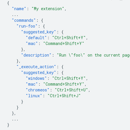
{
"name"
:
"My extension"
,
...
"commands"
:
{
"run-foo"
:
{
"suggested_key"
:
{
"default"
:
"Ctrl+Shift+Y"
,
"mac"
:
"Command+Shift+Y"
},
"description"
:
"Run \"foo\" on the current pag
},
"_execute_action"
:
{
"suggested_key"
:
{
"windows"
:
"Ctrl+Shift+Y"
,
"mac"
:
"Command+Shift+Y"
,
"chromeos"
:
"Ctrl+Shift+U"
,
"linux"
:
"Ctrl+Shift+J"
}
}
},
...
}