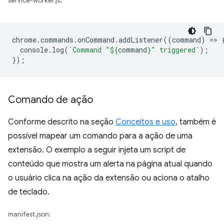
:
service-worker.js
chrome
.
commands
.
onCommand
.
addListener
((
command
)
=
>
console
.
log
(
`Command "
${
command
}
" triggered`
);
});
Comando de ação
Conforme descrito na seção
Conceitos e uso
, também é
possível mapear um comando para a ação de uma
extensão. O exemplo a seguir injeta um script de
conteúdo que mostra um alerta na página atual quando
o usuário clica na ação da extensão ou aciona o atalho
de teclado.
manifest.json: