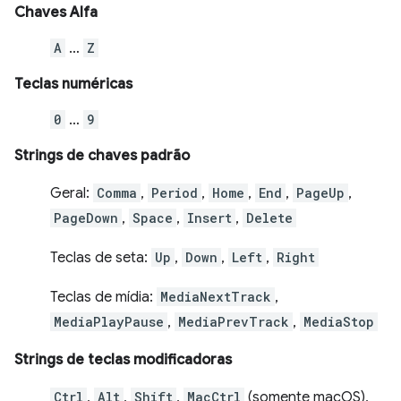
Chaves Alfa
A
…
Z
Teclas numéricas
0
…
9
Strings de chaves padrão
Geral:
Comma
,
Period
,
Home
,
End
,
PageUp
,
PageDown
,
Space
,
Insert
,
Delete
Teclas de seta:
Up
,
Down
,
Left
,
Right
Teclas de mídia:
MediaNextTrack
,
MediaPlayPause
,
MediaPrevTrack
,
MediaStop
Strings de teclas modificadoras
Ctrl
,
Alt
,
Shift
,
MacCtrl
(somente macOS),