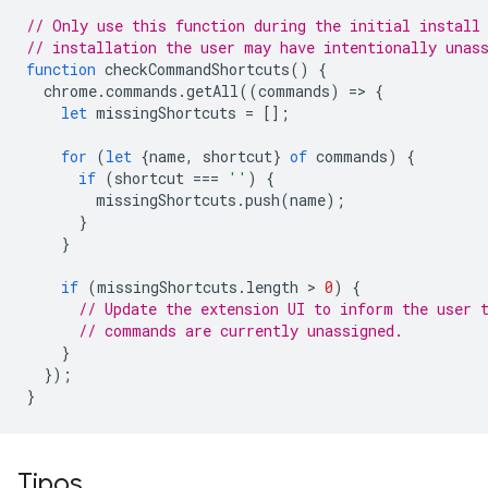
// Only use this function during the initial install
// installation the user may have intentionally unas
function
checkCommandShortcuts
()
{
chrome
.
commands
.
getAll
((
commands
)
=
>
{
let
missingShortcuts
=
[];
for
(
let
{
name
,
shortcut
}
of
commands
)
{
if
(
shortcut
===
''
)
{
missingShortcuts
.
push
(
name
);
}
}
if
(
missingShortcuts
.
length
 > 
0
)
{
// Update the extension UI to inform the user 
// commands are currently unassigned.
}
});
}
Tipos