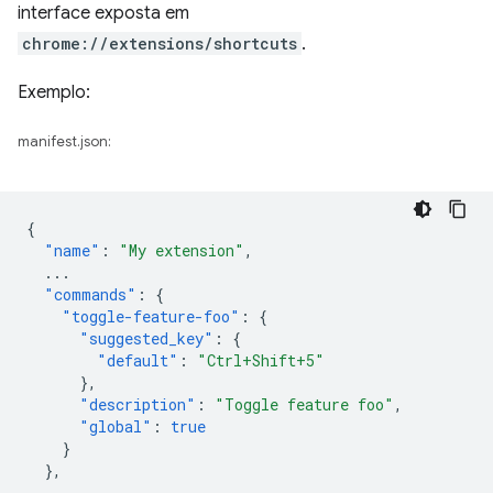
interface exposta em
chrome://extensions/shortcuts
.
Exemplo:
manifest.json:
{
"name"
:
"My extension"
,
...
"commands"
:
{
"toggle-feature-foo"
:
{
"suggested_key"
:
{
"default"
:
"Ctrl+Shift+5"
},
"description"
:
"Toggle feature foo"
,
"global"
:
true
}
},
...