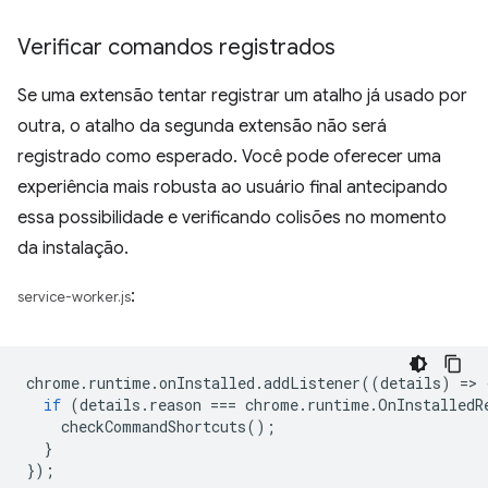
Verificar comandos registrados
Se uma extensão tentar registrar um atalho já usado por
outra, o atalho da segunda extensão não será
registrado como esperado. Você pode oferecer uma
experiência mais robusta ao usuário final antecipando
essa possibilidade e verificando colisões no momento
da instalação.
:
service-worker.js
chrome
.
runtime
.
onInstalled
.
addListener
((
details
)
=
>
if
(
details
.
reason
===
chrome
.
runtime
.
OnInstalledR
checkCommandShortcuts
();
}
});