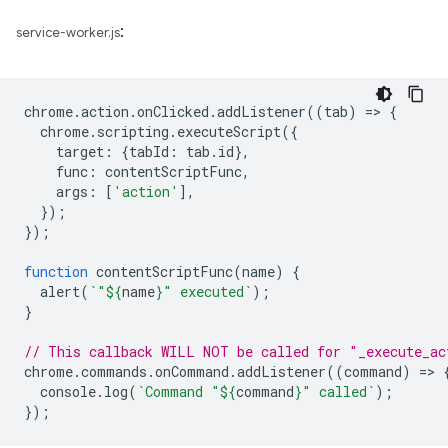
:
service-worker.js
chrome
.
action
.
onClicked
.
addListener
((
tab
)
=
>
{
chrome
.
scripting
.
executeScript
({
target
:
{
tabId
:
tab
.
id
},
func
:
contentScriptFunc
,
args
:
[
'action'
],
});
});
function
contentScriptFunc
(
name
)
{
alert
(
`"
${
name
}
" executed`
);
}
// This callback WILL NOT be called for "_execute_ac
chrome
.
commands
.
onCommand
.
addListener
((
command
)
=
>
console
.
log
(
`Command "
${
command
}
" called`
);
});