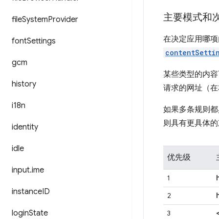
主要模式和
file
System
Provider
在决定应用哪项
font
Settings
contentSetti
gcm
某些类型的内容
history
请求的网址（在
i18n
如果多条规则都
则具有更具体的
identity
idle
优先级
input
.
ime
1
instance
ID
2
login
State
3