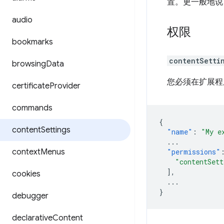
置。更一般地说
audio
权限
bookmarks
contentSetti
browsing
Data
您必须在扩展程
certificate
Provider
commands
{
content
Settings
"name"
:
"My e
...
context
Menus
"permissions"
"contentSett
],
cookies
...
}
debugger
declarative
Content