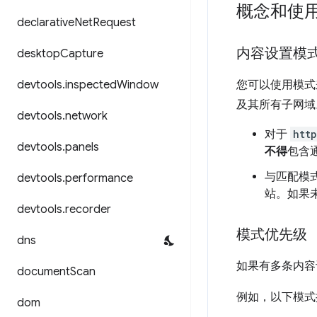
概念和使
declarative
Net
Request
内容设置模
desktop
Capture
devtools
.
inspected
Window
您可以使用模式
及其所有子网域
devtools
.
network
对于
http
devtools
.
panels
不得
包含
与匹配模
devtools
.
performance
站。如果
devtools
.
recorder
模式优先级
dns
如果有多条内容
document
Scan
例如，以下模式
dom