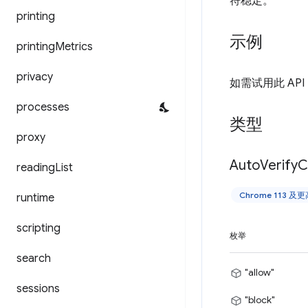
符稳定。
printing
示例
printing
Metrics
privacy
如需试用此 AP
processes
类型
proxy
Auto
Verify
C
reading
List
Chrome 113 及
runtime
scripting
枚举
search
"allow"
sessions
"block"