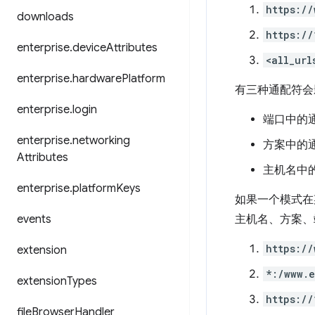
https://
downloads
https://
enterprise
.
device
Attributes
<all_url
enterprise
.
hardware
Platform
有三种通配符会
enterprise
.
login
端口中的
enterprise
.
networking
方案中的
Attributes
主机名中
enterprise
.
platform
Keys
如果一个模式在
events
主机名、方案、
https://
extension
*:/www.
extension
Types
https://
file
Browser
Handler