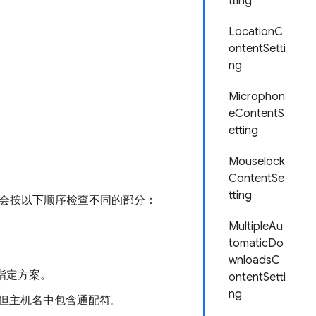
tting
LocationC
ontentSetti
ng
Microphon
eContentS
etting
Mouselock
ContentSe
tting
会按以下顺序检查不同的部分：
MultipleAu
tomaticDo
wnloadsC
指定方案。
ontentSetti
ng
但主机名中包含通配符。