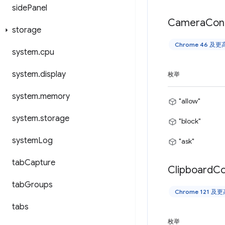
side
Panel
Camera
Con
storage
Chrome 46 及
system
.
cpu
system
.
display
枚举
system
.
memory
"allow"
system
.
storage
"block"
system
Log
"ask"
tab
Capture
Clipboard
Co
tab
Groups
Chrome 121 及
tabs
枚举