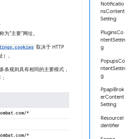
Notificatio
nsContent
Setting
于
PluginsCo
为“主要”网址。
ntentSettin
tings.cookies
取决于 HTTP
g
址）。
PopupsCo
ntentSettin
多条规则具有相同的主要模式，
g
序：
PpapiBrok
erContent
Setting
wombat
.
com
/
*
ResourceI
dentifier
wombat
.
com
/
*