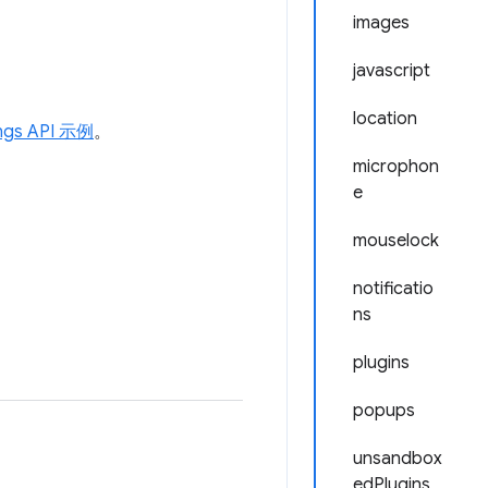
images
javascript
location
ings API 示例
。
microphon
e
mouselock
notificatio
ns
plugins
popups
unsandbox
edPlugins