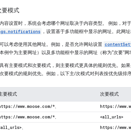
次要模式
内容设置时，系统会考虑哪个网址取决于内容类型。 例如，对
ngs.notifications
，设置基于多功能框中显示的网址。此网址称
可以考虑使用其他网址。例如，是否允许网站设置
contentSet
本例中为主要网址）以及多功能框中显示的网址（称为“次要”网
具有主要模式和次要模式，则主要模式更具体的规则优先。如果
次要模式的规则优先。例如，以下主/次模式对列表按优先级排
主要模式
次要模式
https:
/
/
www
.
moose
.
com
/
*
https:
/
/
www
.
、
https:
/
/
www
.
moose
.
com
/
*
<all
_
urls>
、
<all
_
urls>
https:
/
/
www
.
、