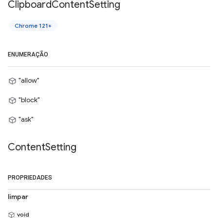
Clipboard
Content
Setting
Chrome 121+
ENUMERAÇÃO
"allow"
"block"
"ask"
Content
Setting
PROPRIEDADES
limpar
void