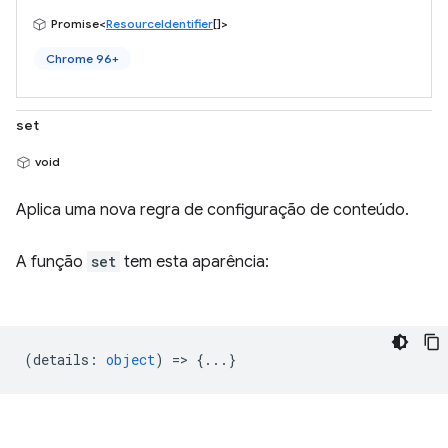
Promise<
ResourceIdentifier
[]>
Chrome 96+
set
void
Aplica uma nova regra de configuração de conteúdo.
A função
set
tem esta aparência:
(
details
:
object
) => {...}