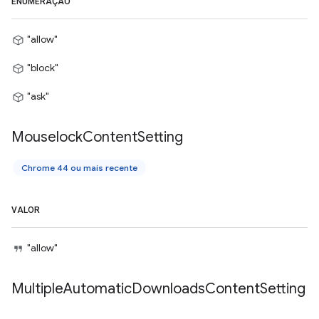
ENUMERAÇÃO
"allow"
"block"
"ask"
Mouselock
Content
Setting
Chrome 44 ou mais recente
VALOR
"allow"
Multiple
Automatic
Downloads
Content
Setting