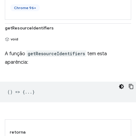
Chrome 96+
getResourceIdentifiers
void
A função
getResourceIdentifiers
tem esta
aparência:
() => {...}
retorna