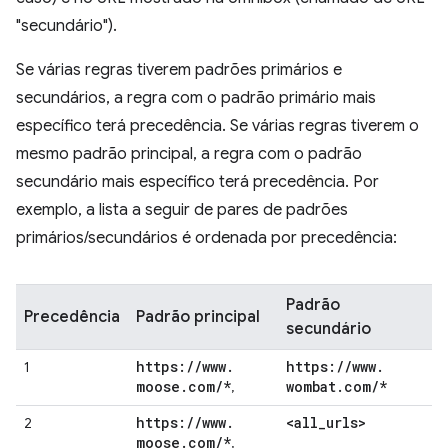
"secundário").
Se várias regras tiverem padrões primários e
secundários, a regra com o padrão primário mais
específico terá precedência. Se várias regras tiverem o
mesmo padrão principal, a regra com o padrão
secundário mais específico terá precedência. Por
exemplo, a lista a seguir de pares de padrões
primários/secundários é ordenada por precedência:
Padrão
Precedência
Padrão principal
secundário
https:
/
/
www
.
https:
/
/
www
.
1
moose
.
com
/
*
wombat
.
com
/
*
,
https:
/
/
www
.
<all
_
urls>
2
moose
.
com
/
*
,