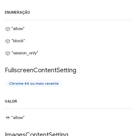
ENUMERAÇÃO
"allow"
"block"
"session_only"
Fullscreen
Content
Setting
Chrome 44 ou mais recente
VALOR
"allow"
Images
Content
Setting