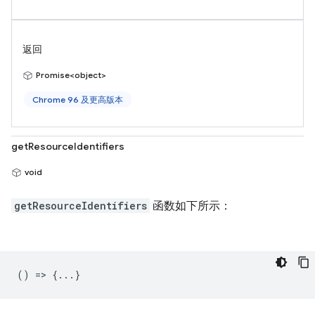
返回
Promise<object>
Chrome 96 及更高版本
getResourceIdentifiers
void
getResourceIdentifiers
函数如下所示：
() => {...}