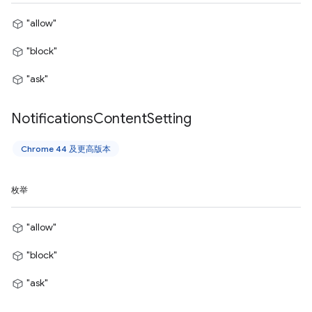
"allow"
"block"
"ask"
Notifications
Content
Setting
Chrome 44 及更高版本
枚举
"allow"
"block"
"ask"