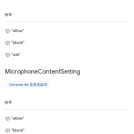
枚举
"allow"
"block"
"ask"
Microphone
Content
Setting
Chrome 46 及更高版本
枚举
"allow"
"block"