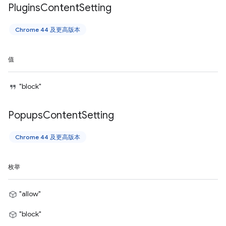
Plugins
Content
Setting
Chrome 44 及更高版本
值
"block"
Popups
Content
Setting
Chrome 44 及更高版本
枚举
"allow"
"block"