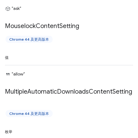
"ask"
Mouselock
Content
Setting
Chrome 44 及更高版本
值
"allow"
Multiple
Automatic
Downloads
Content
Setting
Chrome 44 及更高版本
枚举