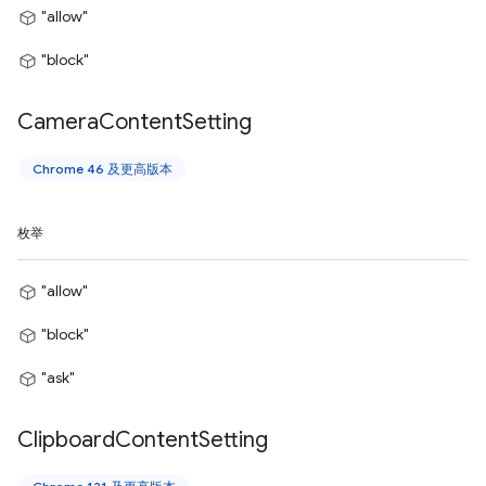
"allow"
"block"
Camera
Content
Setting
Chrome 46 及更高版本
枚举
"allow"
"block"
"ask"
Clipboard
Content
Setting