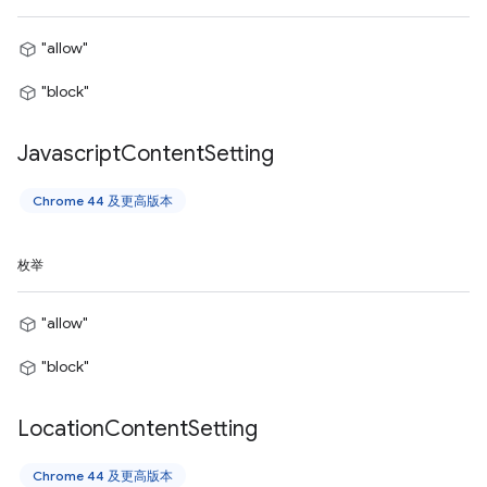
"allow"
"block"
Javascript
Content
Setting
Chrome 44 及更高版本
枚举
"allow"
"block"
Location
Content
Setting
Chrome 44 及更高版本