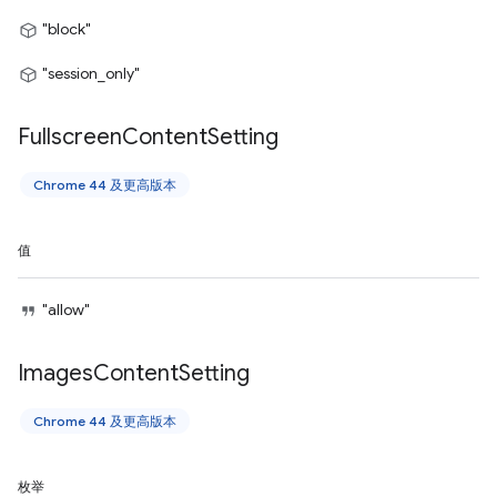
"block"
"session_only"
Fullscreen
Content
Setting
Chrome 44 及更高版本
值
"allow"
Images
Content
Setting
Chrome 44 及更高版本
枚举