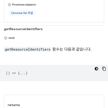
Promise<object>
Chrome 96 이상
getResourceIdentifiers
void
getResourceIdentifiers
함수는 다음과 같습니다.
() => {...}
returns