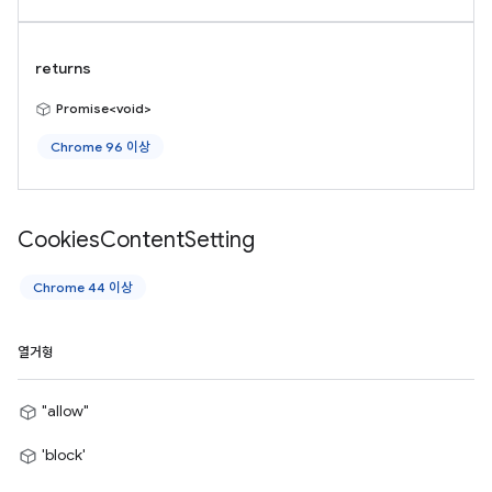
returns
Promise<void>
Chrome 96 이상
Cookies
Content
Setting
Chrome 44 이상
열거형
"allow"
'block'