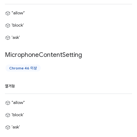
"allow"
'block'
'ask'
Microphone
Content
Setting
Chrome 46 이상
열거형
"allow"
'block'
'ask'