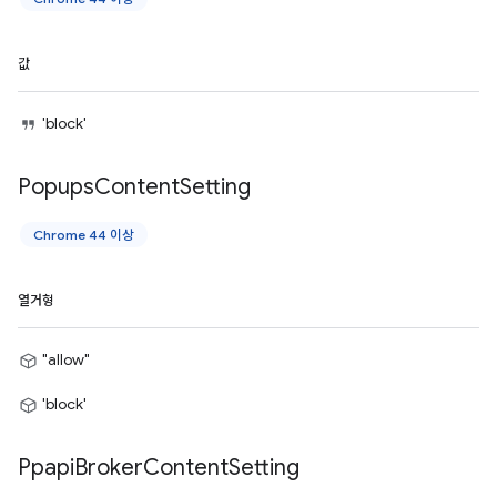
값
'block'
Popups
Content
Setting
Chrome 44 이상
열거형
"allow"
'block'
Ppapi
Broker
Content
Setting