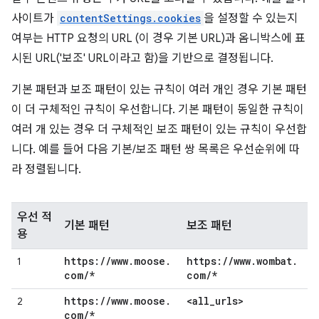
사이트가
contentSettings.cookies
을 설정할 수 있는지
여부는 HTTP 요청의 URL (이 경우 기본 URL)과 옴니박스에 표
시된 URL('보조' URL이라고 함)을 기반으로 결정됩니다.
기본 패턴과 보조 패턴이 있는 규칙이 여러 개인 경우 기본 패턴
이 더 구체적인 규칙이 우선합니다. 기본 패턴이 동일한 규칙이
여러 개 있는 경우 더 구체적인 보조 패턴이 있는 규칙이 우선합
니다. 예를 들어 다음 기본/보조 패턴 쌍 목록은 우선순위에 따
라 정렬됩니다.
우선 적
기본 패턴
보조 패턴
용
https:
/
/
www
.
moose
.
https:
/
/
www
.
wombat
.
1
com
/
*
com
/
*
https:
/
/
www
.
moose
.
<all
_
urls>
2
com
/
*