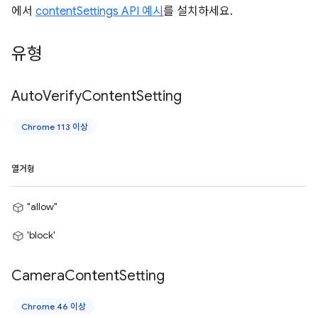
에서
contentSettings API 예시
를 설치하세요.
유형
Auto
Verify
Content
Setting
Chrome 113 이상
열거형
"allow"
'block'
Camera
Content
Setting
Chrome 46 이상