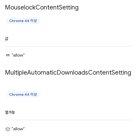
Mouselock
Content
Setting
Chrome 44 이상
값
"allow"
Multiple
Automatic
Downloads
Content
Setting
Chrome 44 이상
열거형
"allow"