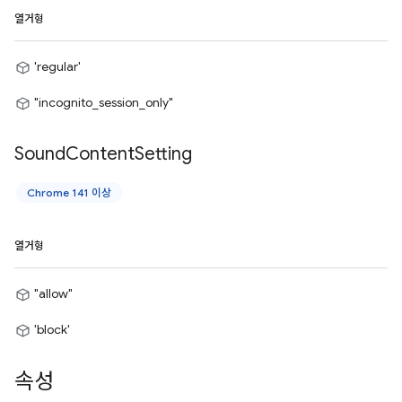
열거형
'regular'
"incognito_session_only"
Sound
Content
Setting
Chrome 141 이상
열거형
"allow"
'block'
속성