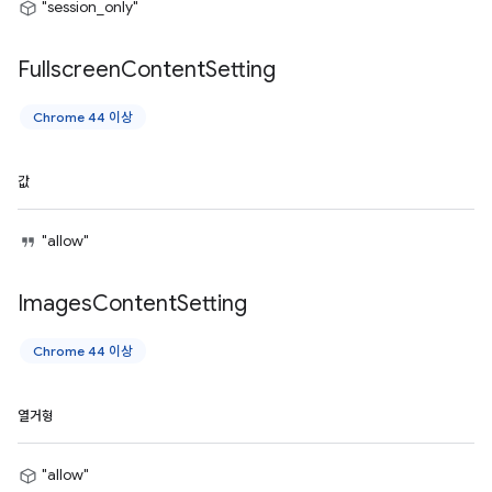
"session_only"
Fullscreen
Content
Setting
Chrome 44 이상
값
"allow"
Images
Content
Setting
Chrome 44 이상
열거형
"allow"