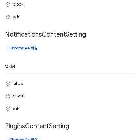
'block'
'ask'
Notifications
Content
Setting
Chrome 44 이상
열거형
"allow"
'block'
'ask'
Plugins
Content
Setting
Chrome 44 이상