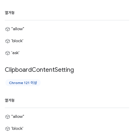
열거형
"allow"
'block'
'ask'
Clipboard
Content
Setting
Chrome 121 이상
열거형
"allow"
'block'