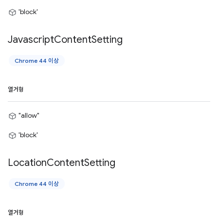
'block'
Javascript
Content
Setting
Chrome 44 이상
열거형
"allow"
'block'
Location
Content
Setting
Chrome 44 이상
열거형