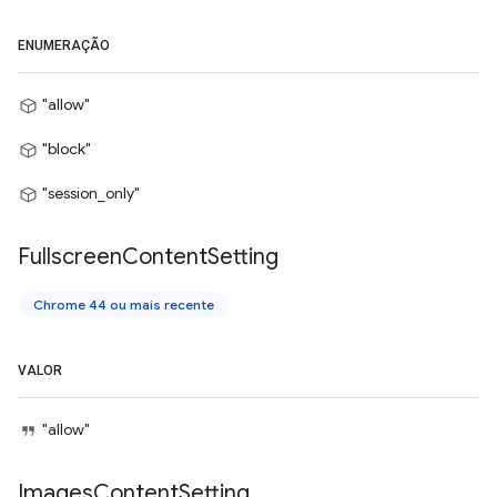
ENUMERAÇÃO
"allow"
"block"
"session_only"
Fullscreen
Content
Setting
Chrome 44 ou mais recente
VALOR
"allow"
Images
Content
Setting