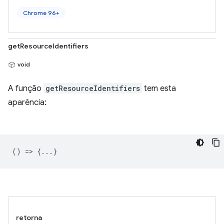
Chrome 96+
getResourceIdentifiers
void
A função
getResourceIdentifiers
tem esta
aparência:
() => {...}
retorna