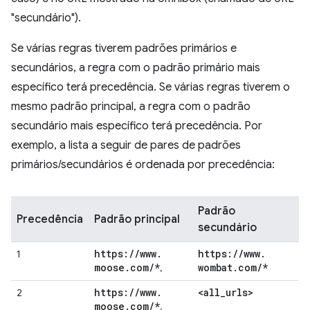
"secundário").
Se várias regras tiverem padrões primários e
secundários, a regra com o padrão primário mais
específico terá precedência. Se várias regras tiverem o
mesmo padrão principal, a regra com o padrão
secundário mais específico terá precedência. Por
exemplo, a lista a seguir de pares de padrões
primários/secundários é ordenada por precedência:
Padrão
Precedência
Padrão principal
secundário
https:
/
/
www
.
https:
/
/
www
.
1
moose
.
com
/
*
wombat
.
com
/
*
,
https:
/
/
www
.
<all
_
urls>
2
moose
.
com
/
*
,