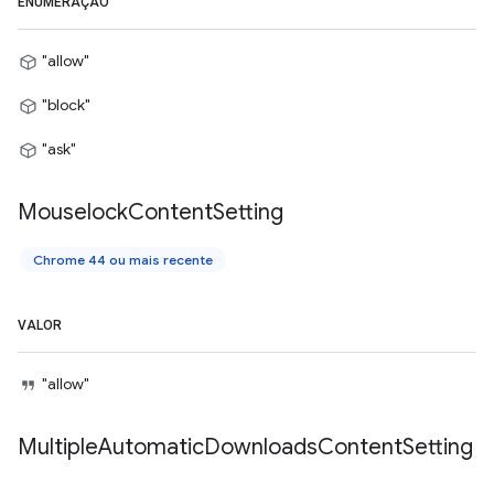
ENUMERAÇÃO
"allow"
"block"
"ask"
Mouselock
Content
Setting
Chrome 44 ou mais recente
VALOR
"allow"
Multiple
Automatic
Downloads
Content
Setting