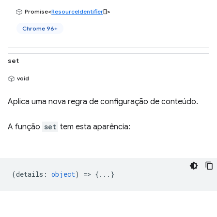
Promise<
ResourceIdentifier
[]>
Chrome 96+
set
void
Aplica uma nova regra de configuração de conteúdo.
A função
set
tem esta aparência:
(
details
:
object
) => {...}