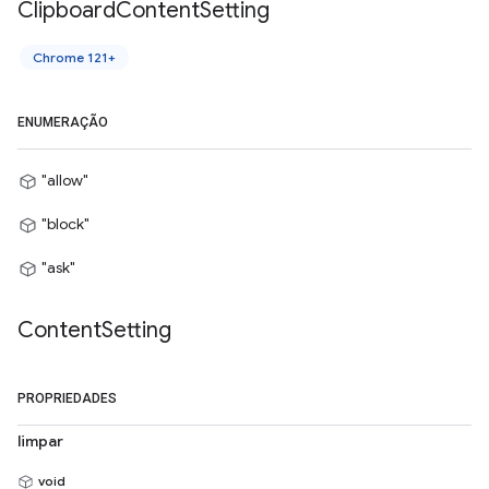
Clipboard
Content
Setting
Chrome 121+
ENUMERAÇÃO
"allow"
"block"
"ask"
Content
Setting
PROPRIEDADES
limpar
void