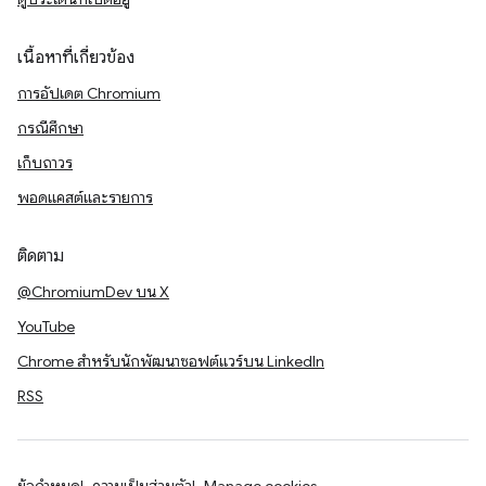
เนื้อหาที่เกี่ยวข้อง
การอัปเดต Chromium
กรณีศึกษา
เก็บถาวร
พอดแคสต์และรายการ
ติดตาม
@ChromiumDev บน X
YouTube
Chrome สำหรับนักพัฒนาซอฟต์แวร์บน LinkedIn
RSS