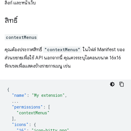
ลิงก์ และหน้าเว็บ
สิทธิ์
contextMenus
คุณต้องประกาศสิทธิ์
"contextMenus"
ในไฟล์ Manifest ของ
ส่วนขยายเพื่อใช้ API นอกจากนี้ คุณควรระบุไอคอนขนาด 16x16
พิกเซลเพื่อแสดงข้างรายการเมนู เช่น
{
"name"
:
"My extension"
,
...
"permissions"
:
[
"contextMenus"
],
"icons"
:
{
"16"
:
"icon-bitty.png"
,