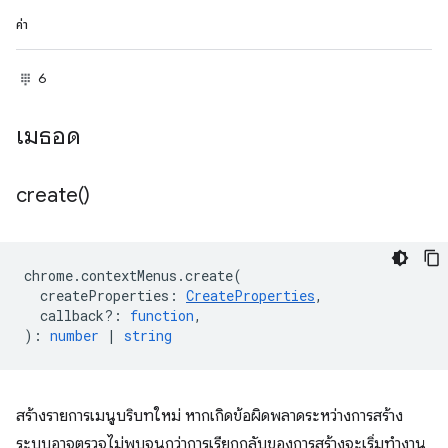
ค่า
6
เมธอด
create(
)
chrome
.
contextMenus
.
create
(
createProperties
:
CreateProperties
,
callback?
:
function
,
)
:
number
|
string
สร้างรายการเมนูบริบทใหม่ หากเกิดข้อผิดพลาดระหว่างการสร้าง
ระบบอาจตรวจไม่พบจนกว่าการเรียกกลับของการสร้างจะเริ่มทำงาน