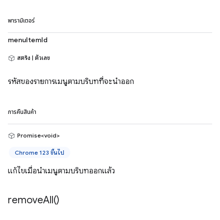
พารามิเตอร์
menuItemId
สตริง | ตัวเลข
รหัสของรายการเมนูตามบริบทที่จะนำออก
การคืนสินค้า
Promise<void>
Chrome 123 ขึ้นไป
แก้ไขเมื่อนำเมนูตามบริบทออกแล้ว
remove
All(
)