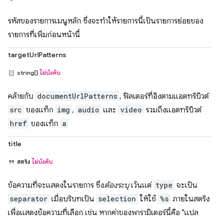
รหัสของรายการเมนูหลัก ซึ่งจะทำให้รายการนี้เป็นรายการย่อยของ
รายการที่เพิ่มก่อนหน้านี้
targetUrlPatterns
string[]
ไม่บังคับ
คล้ายกับ
documentUrlPatterns
, ฟิลเตอร์ที่อิงตามแอตทริบิวต์
src
ของแท็ก
img
,
audio
และ
video
รวมถึงแอตทริบิวต์
href
ของแท็ก
a
title
สตริง
ไม่บังคับ
ข้อความที่จะแสดงในรายการ ซึ่ง
ต้องระบุ
เว้นแต่
type
จะเป็น
separator
เมื่อบริบทเป็น
selection
ให้ใช้
%s
ภายในสตริง
เพื่อแสดงข้อความที่เลือก เช่น หากค่าของพารามิเตอร์นี้คือ "แปล