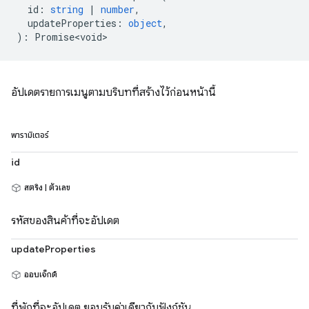
id
:
string
|
number
,
updateProperties
:
object
,
)
:
Promise<void>
อัปเดตรายการเมนูตามบริบทที่สร้างไว้ก่อนหน้านี้
พารามิเตอร์
id
สตริง | ตัวเลข
รหัสของสินค้าที่จะอัปเดต
updateProperties
ออบเจ็กต์
ที่พักที่จะอัปเดต ยอมรับค่าเดียวกับฟังก์ชัน