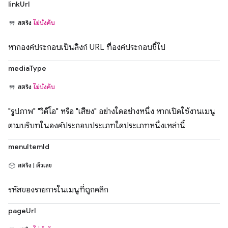
linkUrl
สตริง
ไม่บังคับ
หากองค์ประกอบเป็นลิงก์ URL ที่องค์ประกอบชี้ไป
mediaType
สตริง
ไม่บังคับ
"รูปภาพ" "วิดีโอ" หรือ "เสียง" อย่างใดอย่างหนึ่ง หากเปิดใช้งานเมนู
ตามบริบทในองค์ประกอบประเภทใดประเภทหนึ่งเหล่านี้
menuItemId
สตริง | ตัวเลข
รหัสของรายการในเมนูที่ถูกคลิก
pageUrl