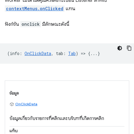
Worker ไม่ได้ แต่คุณควรลงทะเบียน Listener สำหรับ
contextMenus.onClicked
แทน
ฟังก์ชัน
onclick
มีลักษณะดังนี้
(
info
:
OnClickData
,
tab
:
Tab
) => {...}
ข้อมูล
OnClickData
ข้อมูลเกี่ยวกับรายการที่คลิกและบริบทที่เกิดการคลิก
แท็บ