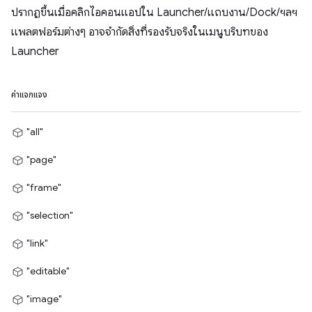
ปรากฏขึ้นเมื่อคลิกไอคอนแอปใน Launcher/แถบงาน/Dock/ฯลฯ
แพลตฟอร์มต่างๆ อาจจำกัดสิ่งที่รองรับจริงในเมนูบริบทของ
Launcher
ค่าแจกแจง
"all"
"page"
"frame"
"selection"
"link"
"editable"
"image"