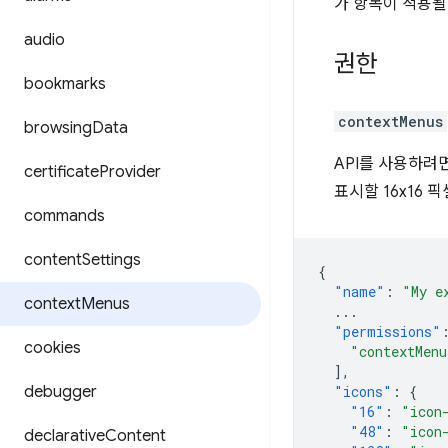
가 항목이 적용될 
audio
권한
bookmarks
contextMenus
browsing
Data
API를 사용하
certificate
Provider
표시할 16x16 
commands
content
Settings
{
"name"
:
"My e
context
Menus
...
"permissions"
cookies
"contextMenu
],
debugger
"icons"
:
{
"16"
:
"icon
"48"
:
"icon
declarative
Content