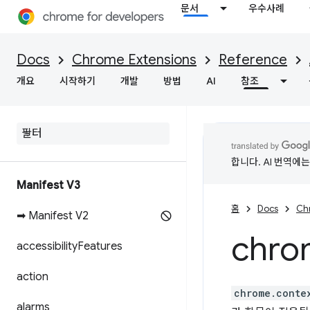
문서
우수사례
Docs
Chrome Extensions
Reference
개요
시작하기
개발
방법
AI
참조
합니다. AI 번역에
Manifest V3
홈
Docs
Ch
➡ Manifest V2
chro
accessibility
Features
action
chrome.conte
alarms