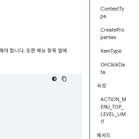
ContextTy
pe
CreatePro
perties
야 합니다. 또한 메뉴 항목 옆에
ItemType
OnClickDa
ta
속성
ACTION_M
ENU_TOP_
LEVEL_LIM
IT
메서드