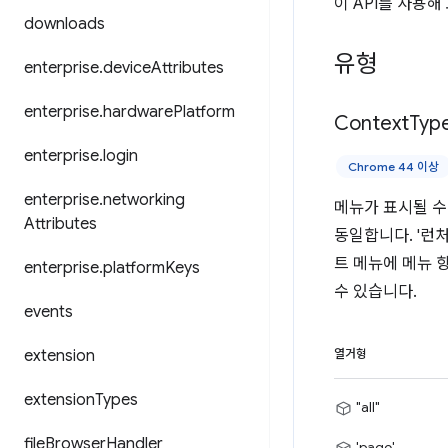
이 API를 사용
downloads
유형
enterprise
.
device
Attributes
enterprise
.
hardware
Platform
Context
Typ
enterprise
.
login
Chrome 44 이상
enterprise
.
networking
메뉴가 표시될 수 
Attributes
동일합니다. '런
트 메뉴에 메뉴 
enterprise
.
platform
Keys
수 있습니다.
events
extension
열거형
extension
Types
"all"
file
Browser
Handler
'page'