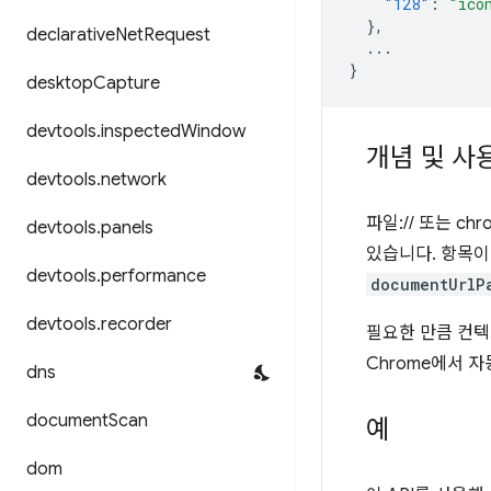
"128"
:
"ico
},
declarative
Net
Request
...
}
desktop
Capture
devtools
.
inspected
Window
개념 및 사
devtools
.
network
파일:// 또는 c
devtools
.
panels
있습니다. 항목이
devtools
.
performance
documentUrlP
devtools
.
recorder
필요한 만큼 컨텍
Chrome에서 
dns
document
Scan
예
dom