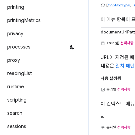
[
ContextType
, ...
printing
이 메뉴 항목이 
printing
Metrics
documentUrlPat
privacy
string[]
선택사항
processes
URL이 지정된 
proxy
내용은
일치 패턴
reading
List
사용 설정됨
runtime
불리언
선택사항
scripting
이 컨텍스트 메뉴
search
id
sessions
문자열
선택사항