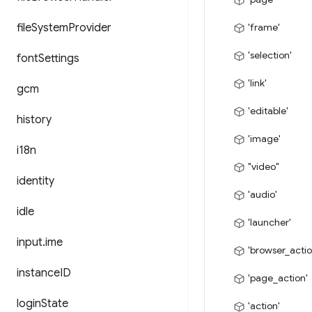
file
System
Provider
'frame'
'selection'
font
Settings
'link'
gcm
'editable'
history
'image'
i18n
"video"
identity
'audio'
idle
'launcher'
input
.
ime
'browser_actio
instance
ID
'page_action'
login
State
'action'