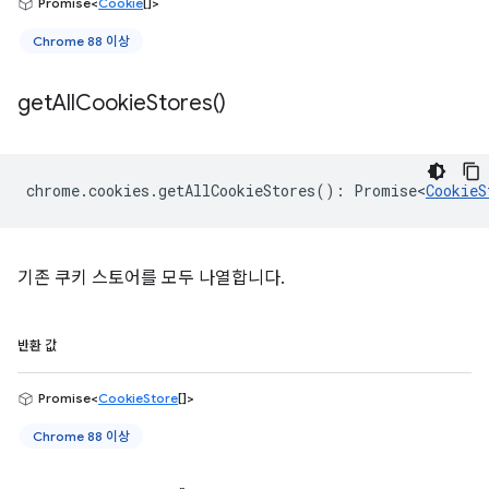
Promise<
Cookie
[]>
Chrome 88 이상
get
All
Cookie
Stores(
)
chrome
.
cookies
.
getAllCookieStores
()
:
Promise<
CookieS
기존 쿠키 스토어를 모두 나열합니다.
반환 값
Promise<
CookieStore
[]>
Chrome 88 이상