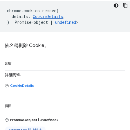
chrome
.
cookies
.
remove
(
details
:
CookieDetails
,
)
:
Promise<object
|
undefined
>
依名稱刪除 Cookie。
參數
詳細資料
CookieDetails
傳回
Promise<object | undefined>
Chrome 88 以上版本