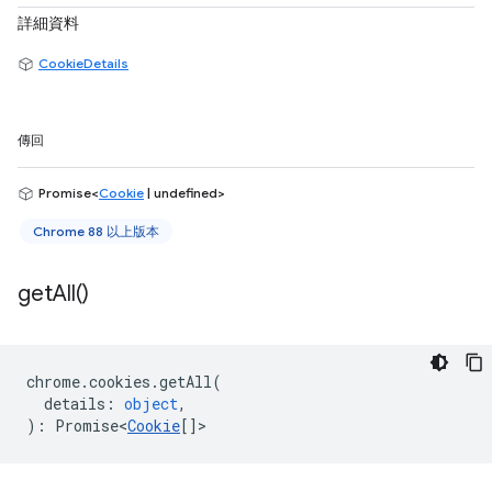
詳細資料
CookieDetails
傳回
Promise<
Cookie
| undefined>
Chrome 88 以上版本
get
All(
)
chrome
.
cookies
.
getAll
(
details
:
object
,
)
:
Promise<
Cookie
[]
>