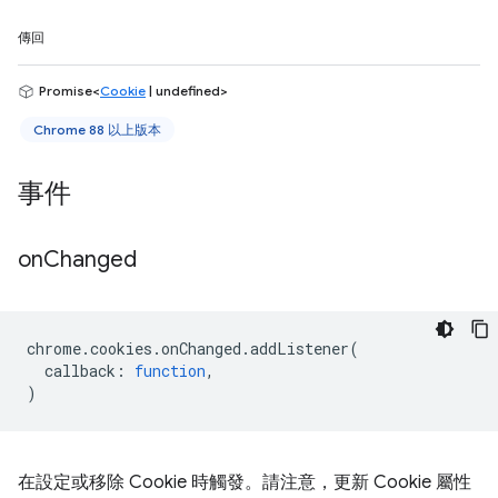
傳回
Promise<
Cookie
| undefined>
Chrome 88 以上版本
事件
on
Changed
chrome
.
cookies
.
onChanged
.
addListener
(
callback
:
function
,
)
在設定或移除 Cookie 時觸發。請注意，更新 Cookie 屬性