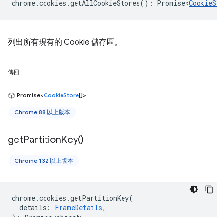
chrome
.
cookies
.
getAllCookieStores
()
:
Promise<
CookieS
列出所有現有的 Cookie 儲存區。
傳回
Promise<
CookieStore
[]>
Chrome 88 以上版本
get
Partition
Key(
)
Chrome 132 以上版本
chrome
.
cookies
.
getPartitionKey
(
details
:
FrameDetails
,