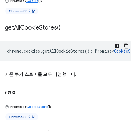
Promise<
Cookie
[]>
Chrome 88 이상
get
All
Cookie
Stores(
)
chrome
.
cookies
.
getAllCookieStores
()
:
Promise<
CookieS
기존 쿠키 스토어를 모두 나열합니다.
반환 값
Promise<
CookieStore
[]>
Chrome 88 이상