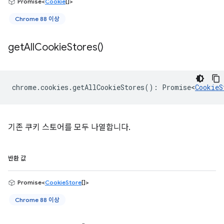
Promise<
Cookie
[]>
Chrome 88 이상
get
All
Cookie
Stores(
)
chrome
.
cookies
.
getAllCookieStores
()
:
Promise<
CookieS
기존 쿠키 스토어를 모두 나열합니다.
반환 값
Promise<
CookieStore
[]>
Chrome 88 이상