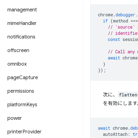
management
chrome
.
debugger
.
if
(
method
===
mime
Handler
// `source` 
// identifie
notifications
const
sessio
offscreen
// Call any 
await
chrome
omnibox
}
});
page
Capture
permissions
次に、
flatten
を有効にします
platform
Keys
power
await
chrome
.
deb
printer
Provider
autoAttach
:
tr