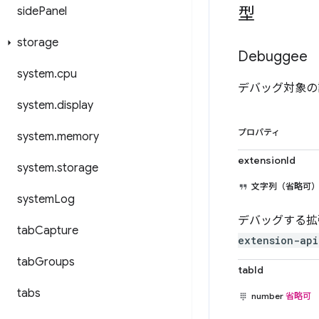
型
side
Panel
storage
Debuggee
system
.
cpu
デバッグ対象の識別
system
.
display
プロパティ
system
.
memory
extensionId
system
.
storage
文字列（省略可
system
Log
デバッグする拡
tab
Capture
extension-api
tab
Groups
tabId
tabs
number
省略可