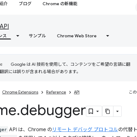
紹介
ブログ
Chrome の新機能
API
ンス
サンプル
Chrome Web Store
Google は AI 技術を使用して、コンテンツをご希望の言語に翻
I 翻訳には誤りが含まれる場合があります。
Chrome Extensions
Reference
API
この
me
.
debugger
ger
API は、Chrome の
リモート デバッグ プロトコル
の代替