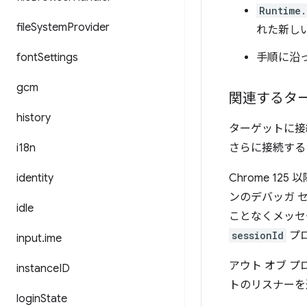
Runtime.
file
System
Provider
れた新し
font
Settings
手順に沿
gcm
関連するタ
history
ターゲットに接
i18n
さらに接続する
identity
Chrome 125 
ンのデバッガ 
idle
ことなくメッセ
sessionId
プ
input
.
ime
アウト オブ 
instance
ID
トのリスナーを
login
State