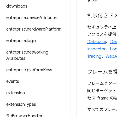
ます。
downloads
制限付きド
enterprise
.
device
Attributes
セキュリティ上
enterprise
.
hardware
Platform
アクセスを提供
enterprise
.
login
Database
、
De
Inspector
、
Lo
enterprise
.
networking
Tracing
、
WebA
Attributes
enterprise
.
platform
Keys
フレームを
events
フレームとターゲ
同じターゲット
extension
セス ifram
extension
Types
すべてのフレー
file
Browser
Handler