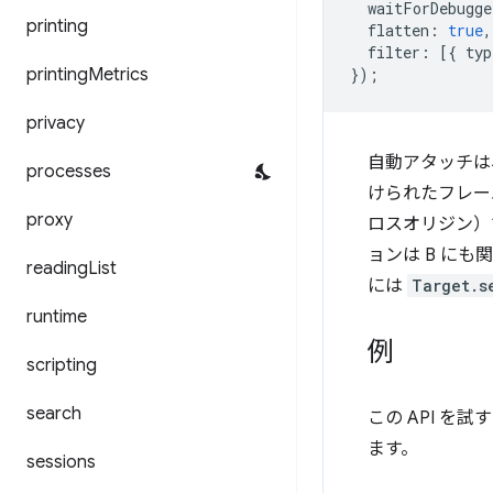
waitForDebugge
printing
flatten
:
true
,
filter
:
[{
typ
printing
Metrics
});
privacy
自動アタッチは
processes
けられたフレーム
proxy
ロスオリジン）
ョンは B に
reading
List
には
Target.s
runtime
例
scripting
search
この API を試
ます。
sessions