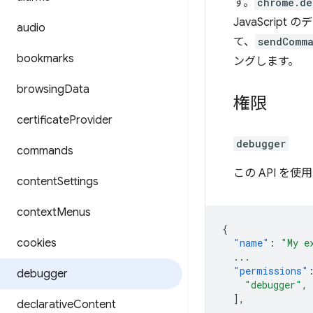
す。
chrome.de
JavaScrip
audio
て、
sendComm
bookmarks
ングします。
browsing
Data
権限
certificate
Provider
debugger
commands
この API 
content
Settings
context
Menus
{
cookies
"name"
:
"My e
...
"permissions"
debugger
"debugger"
,
],
declarative
Content
...