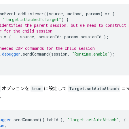
onEvent
.
addListener
((
source
,
method
,
params
)
=
>
{
"Target.attachedToTarget"
)
{
identifies the parent session, but we need to construct 
r for the child session
n
=
{
...
source
,
sessionId
:
params
.
sessionId
};
needed CDP commands for the child session
.
debugger
.
sendCommand
(
session
,
"Runtime.enable"
);
オプションを
true
に設定して
Target.setAutoAttach
コ
。
ugger
.
sendCommand
({
tabId
},
"Target.setAutoAttach"
,
{
ue
,