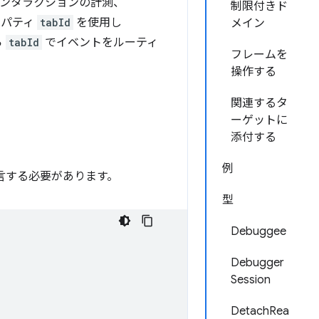
インタラクションの計測、
制限付きド
パティ
tabId
を使用し
メイン
ら
tabId
でイベントをルーティ
フレームを
操作する
関連するタ
ーゲットに
添付する
例
言する必要があります。
型
Debuggee
Debugger
Session
DetachRea