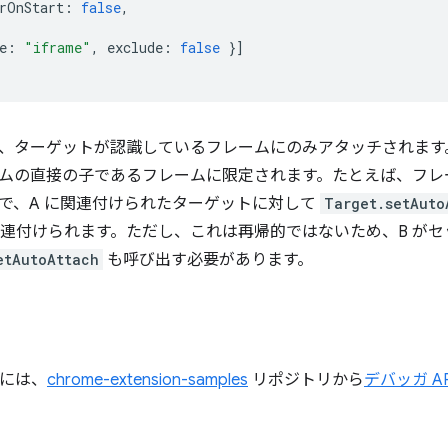
rOnStart
:
false
,
e
:
"iframe"
,
exclude
:
false
}]
、ターゲットが認識しているフレームにのみアタッチされます
の直接の子であるフレームに限定されます。たとえば、フレーム階層 
で、A に関連付けられたターゲットに対して
Target.setAuto
も関連付けられます。ただし、これは再帰的ではないため、B がセ
etAutoAttach
も呼び出す必要があります。
すには、
chrome-extension-samples
リポジトリから
デバッガ A