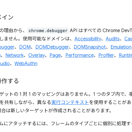
メイン
の理由から、
chrome.debugger
API はすべての Chrome De
しません。使用可能なドメインは、
Accessibility
、
Audits
、
Ca
bugger
、
DOM
、
DOMDebugger
、
DOMSnapshot
、
Emulation
g
、
Network
、
Overlay
、
Page
、
Performance
、
Profiler
、
Runti
udio
、
WebAuthn
操作する
ットの 1 対 1 のマッピングはありません。1 つのタブ内で
を共有しながら、異なる
実行コンテキスト
を使用することがあ
e の場合は新しいターゲットが作成されることがあります。
ムにアタッチするには、フレームのタイプごとに個別に処理す