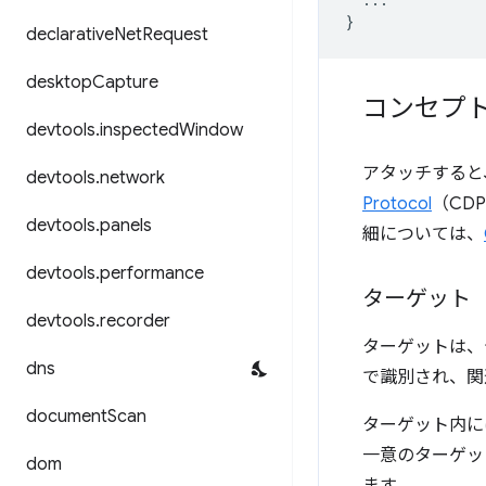
}
declarative
Net
Request
desktop
Capture
コンセプ
devtools
.
inspected
Window
アタッチすると
devtools
.
network
Protocol
（CD
devtools
.
panels
細については、
devtools
.
performance
ターゲット
devtools
.
recorder
ターゲットは、
dns
で識別され、関
document
Scan
ターゲット内に
一意のターゲッ
dom