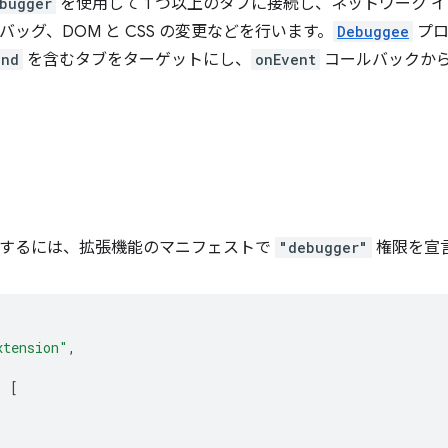
bugger
を使用して 1 つ以上のタブに接続し、ネットワーク 
t のデバッグ、DOM と CSS の変更などを行います。
Debuggee
プロ
and
を含むタブをターゲットにし、
onEvent
コールバックか
を使用するには、拡張機能のマニフェストで
"debugger"
権限を宣
xtension"
,
:
[