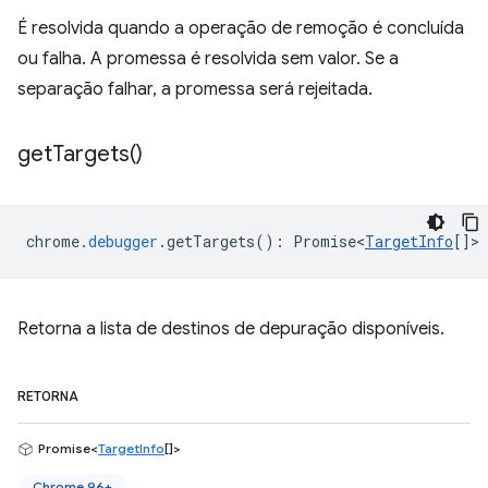
É resolvida quando a operação de remoção é concluída
ou falha. A promessa é resolvida sem valor. Se a
separação falhar, a promessa será rejeitada.
get
Targets(
)
chrome
.
debugger
.
getTargets
()
:
Promise<
TargetInfo
[]
>
Retorna a lista de destinos de depuração disponíveis.
RETORNA
Promise<
TargetInfo
[]>
Chrome 96+