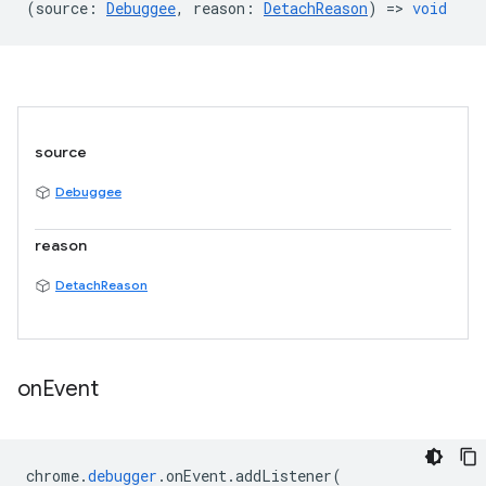
(
source
:
Debuggee
,
reason
:
DetachReason
) =>
void
source
Debuggee
reason
DetachReason
on
Event
chrome
.
debugger
.
onEvent
.
addListener
(