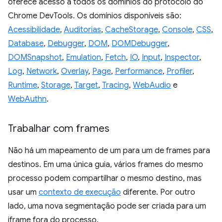
oferece acesso a todos os domínios do protocolo do
Chrome DevTools. Os domínios disponíveis são:
Acessibilidade
,
Auditorias
,
CacheStorage
,
Console
,
CSS
,
Database
,
Debugger
,
DOM
,
DOMDebugger
,
DOMSnapshot
,
Emulation
,
Fetch
,
IO
,
Input
,
Inspector
,
Log
,
Network
,
Overlay
,
Page
,
Performance
,
Profiler
,
Runtime
,
Storage
,
Target
,
Tracing
,
WebAudio
e
WebAuthn
.
Trabalhar com frames
Não há um mapeamento de um para um de frames para
destinos. Em uma única guia, vários frames do mesmo
processo podem compartilhar o mesmo destino, mas
usar um
contexto de execução
diferente. Por outro
lado, uma nova segmentação pode ser criada para um
iframe fora do processo.