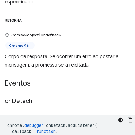
especificado.
RETORNA
Promise<object | undefined>
Chrome 96+
Corpo da resposta. Se ocorrer um erro ao postar a
mensagem, a promessa será rejeitada.
Eventos
on
Detach
chrome
.
debugger
.
onDetach
.
addListener
(
callback
:
function
,