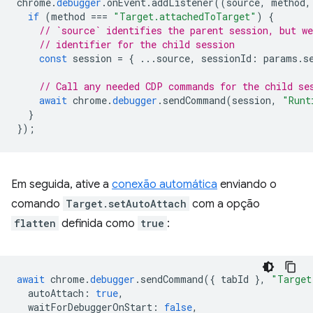
chrome
.
debugger
.
onEvent
.
addListener
((
source
,
method
,
if
(
method
===
"Target.attachedToTarget"
)
{
// `source` identifies the parent session, but we
// identifier for the child session
const
session
=
{
...
source
,
sessionId
:
params
.
s
// Call any needed CDP commands for the child se
await
chrome
.
debugger
.
sendCommand
(
session
,
"Runt
}
});
Em seguida, ative a
conexão automática
enviando o
comando
Target.setAutoAttach
com a opção
flatten
definida como
true
:
await
chrome
.
debugger
.
sendCommand
({
tabId
},
"Target
autoAttach
:
true
,
waitForDebuggerOnStart
:
false
,