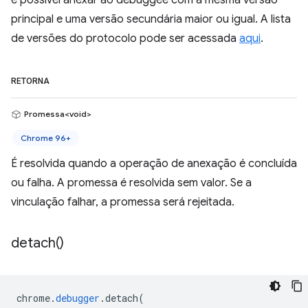
é possível anexar ao debuggee com a mesma versão
principal e uma versão secundária maior ou igual. A lista
de versões do protocolo pode ser acessada
aqui
.
RETORNA
Promessa<void>
Chrome 96+
É resolvida quando a operação de anexação é concluída
ou falha. A promessa é resolvida sem valor. Se a
vinculação falhar, a promessa será rejeitada.
detach(
)
chrome
.
debugger
.
detach
(