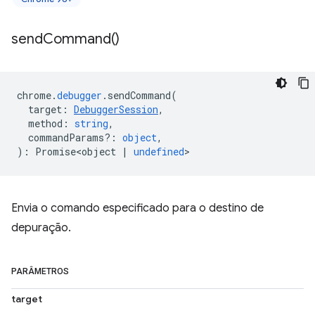
send
Command(
)
chrome
.
debugger
.
sendCommand
(
target
:
DebuggerSession
,
method
:
string
,
commandParams?
:
object
,
)
:
Promise<object
|
undefined
>
Envia o comando especificado para o destino de
depuração.
PARÂMETROS
target