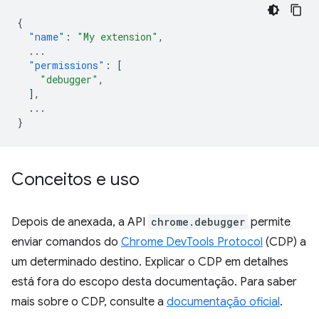
{
"name"
:
"My extension"
,
...
"permissions"
:
[
"debugger"
,
],
...
}
Conceitos e uso
Depois de anexada, a API
chrome.debugger
permite
enviar comandos do
Chrome DevTools Protocol
(CDP) a
um determinado destino. Explicar o CDP em detalhes
está fora do escopo desta documentação. Para saber
mais sobre o CDP, consulte a
documentação oficial
.