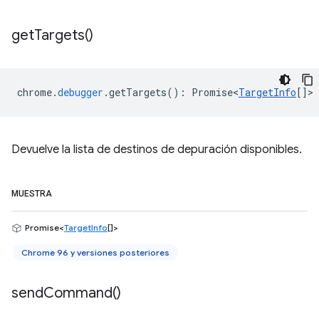
get
Targets(
)
chrome
.
debugger
.
getTargets
()
:
Promise<
TargetInfo
[]
>
Devuelve la lista de destinos de depuración disponibles.
MUESTRA
Promise<
TargetInfo
[]>
Chrome 96 y versiones posteriores
send
Command(
)