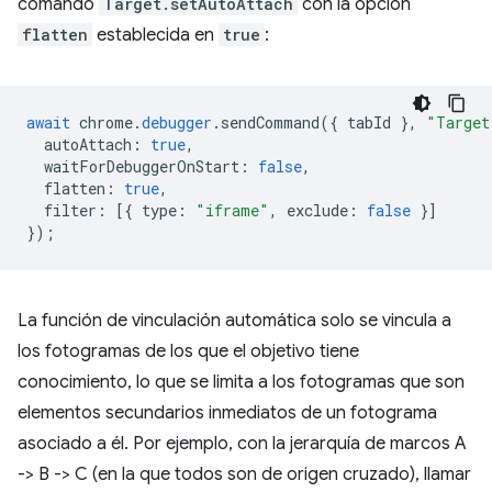
comando
Target.setAutoAttach
con la opción
flatten
establecida en
true
:
await
chrome
.
debugger
.
sendCommand
({
tabId
},
"Target
autoAttach
:
true
,
waitForDebuggerOnStart
:
false
,
flatten
:
true
,
filter
:
[{
type
:
"iframe"
,
exclude
:
false
}]
});
La función de vinculación automática solo se vincula a
los fotogramas de los que el objetivo tiene
conocimiento, lo que se limita a los fotogramas que son
elementos secundarios inmediatos de un fotograma
asociado a él. Por ejemplo, con la jerarquía de marcos A
-> B -> C (en la que todos son de origen cruzado), llamar