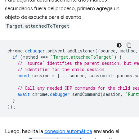
Para adjuntar automáticamente a los marcos
secundarios fuera del proceso, primero agrega un
objeto de escucha para el evento
Target.attachedToTarget
:
chrome
.
debugger
.
onEvent
.
addListener
((
source
,
method
,
if
(
method
===
"Target.attachedToTarget"
)
{
// `source` identifies the parent session, but we
// identifier for the child session
const
session
=
{
...
source
,
sessionId
:
params
.
s
// Call any needed CDP commands for the child se
await
chrome
.
debugger
.
sendCommand
(
session
,
"Runt
}
});
Luego, habilita la
conexión automática
enviando el