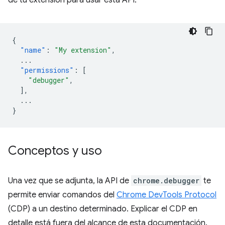
de tu extensión para usar esta API.
{
"name"
:
"My extension"
,
...
"permissions"
:
[
"debugger"
,
],
...
}
Conceptos y uso
Una vez que se adjunta, la API de
chrome.debugger
te
permite enviar comandos del
Chrome DevTools Protocol
(CDP) a un destino determinado. Explicar el CDP en
detalle está fuera del alcance de esta documentación.