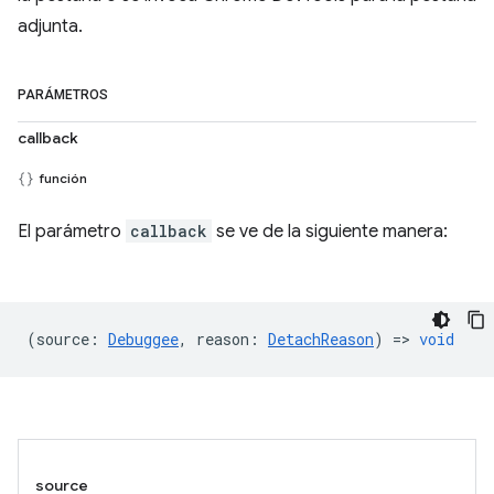
adjunta.
PARÁMETROS
callback
función
El parámetro
callback
se ve de la siguiente manera:
(
source
:
Debuggee
,
reason
:
DetachReason
) =>
void
source