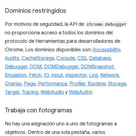
Dominios restringidos
Por motivos de seguridad, la API de
chrome.debugger
no proporciona acceso a todos los dominios del
protocolo de Herramientas para desarrolladores de
Chrome. Los dominios disponibles son:
Accessibility
,
Audits
,
CacheStorage
,
Console
,
CSS
,
Database
,
Debugger
,
DOM
,
DOMDebugger
,
DOMSnapshot
,
Emulation
,
Fetch
,
IO
,
Input
,
Inspector
,
Log
,
Network
,
Overlay
,
Page
,
Performance
,
Profiler
,
Runtime
,
Storage
,
Target
,
Tracing
,
WebAudio
y
WebAuthn
Trabaja con fotogramas
No hay una asignación uno a uno de fotogramas a
objetivos. Dentro de una sola pestaña, varios