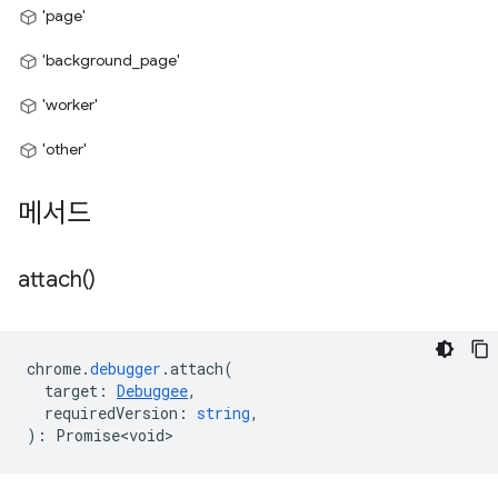
'page'
'background_page'
'worker'
'other'
메서드
attach(
)
chrome
.
debugger
.
attach
(
target
:
Debuggee
,
requiredVersion
:
string
,
)
:
Promise<void>