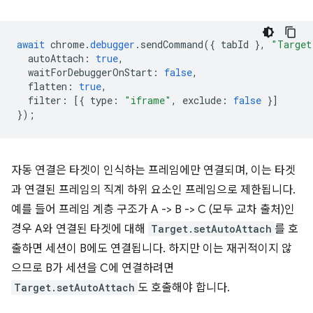
await
chrome
.
debugger
.
sendCommand
({
tabId
},
"Target
autoAttach
:
true
,
waitForDebuggerOnStart
:
false
,
flatten
:
true
,
filter
:
[{
type
:
"iframe"
,
exclude
:
false
}]
});
자동 연결은 타겟이 인식하는 프레임에만 연결되며, 이는 타겟
과 연결된 프레임의 직계 하위 요소인 프레임으로 제한됩니다.
예를 들어 프레임 계층 구조가 A -> B -> C (모두 교차 출처)인
경우 A와 연결된 타겟에 대해
Target.setAutoAttach
를 호
출하면 세션이 B에도 연결됩니다. 하지만 이는 재귀적이지 않
으므로 B가 세션을 C에 연결하려면
Target.setAutoAttach
도 호출해야 합니다.