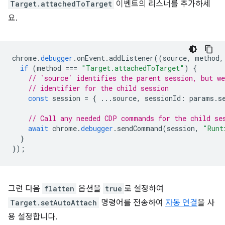
Target.attachedToTarget
이벤트의 리스너를 추가하세
요.
chrome
.
debugger
.
onEvent
.
addListener
((
source
,
method
,
if
(
method
===
"Target.attachedToTarget"
)
{
// `source` identifies the parent session, but we
// identifier for the child session
const
session
=
{
...
source
,
sessionId
:
params
.
s
// Call any needed CDP commands for the child se
await
chrome
.
debugger
.
sendCommand
(
session
,
"Runt
}
});
그런 다음
flatten
옵션을
true
로 설정하여
Target.setAutoAttach
명령어를 전송하여
자동 연결
을 사
용 설정합니다.