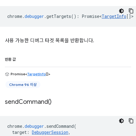
chrome
.
debugger
.
getTargets
()
:
Promise<
TargetInfo
[]
>
사용 가능한 디버그 타겟 목록을 반환합니다.
반환 값
Promise<
TargetInfo
[]>
Chrome 96 이상
send
Command(
)
chrome
.
debugger
.
sendCommand
(
target
:
DebuggerSession
,