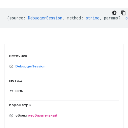
(
source
:
DebuggerSession
,
method
:
string
,
params?
:
o
источник
DebuggerSession
метод
нить
параметры
объект
необязательный