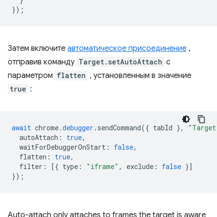
});
Затем включите
автоматическое присоединение
,
отправив команду
Target.setAutoAttach
с
параметром
flatten
, установленным в значение
true
:
await
chrome
.
debugger
.
sendCommand
({
tabId
},
"Target
autoAttach
:
true
,
waitForDebuggerOnStart
:
false
,
flatten
:
true
,
filter
:
[{
type
:
"iframe"
,
exclude
:
false
}]
});
Auto-attach only attaches to frames the target is aware