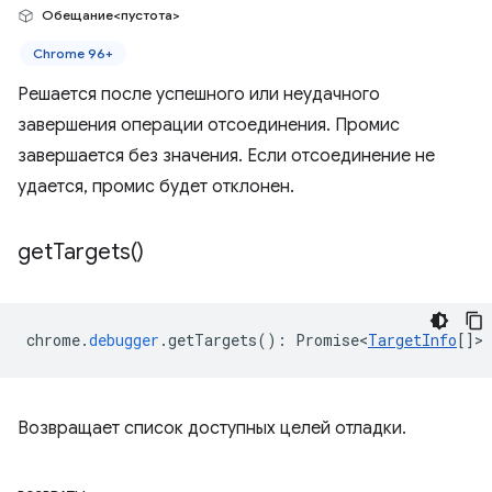
Обещание<пустота>
Chrome 96+
Решается после успешного или неудачного
завершения операции отсоединения. Промис
завершается без значения. Если отсоединение не
удается, промис будет отклонен.
get
Targets(
)
chrome
.
debugger
.
getTargets
()
:
Promise<
TargetInfo
[]
>
Возвращает список доступных целей отладки.