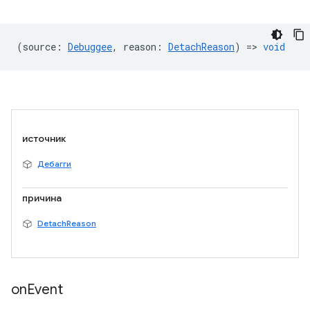
(
source
:
Debuggee
,
reason
:
DetachReason
) =>
void
источник
Дебагги
причина
DetachReason
on
Event