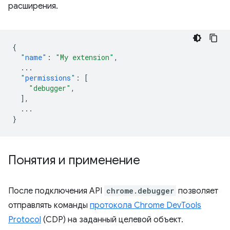
расширения.
{
"name"
:
"My extension"
,
...
"permissions"
:
[
"debugger"
,
],
...
}
Понятия и применение
После подключения API
chrome.debugger
позволяет
отправлять команды
протокола Chrome DevTools
Protocol
(CDP) на заданный целевой объект.