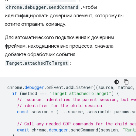
chrome.debugger.sendCommand
, чтобы
идентифицировать дочерний элемент, которому вы
хотите отправить команду.
Для автоматического подключения к дочерним
фреймам, находящимся вне процесса, сначала
добавьте обработчик события
Target.attachedToTarget
:
chrome
.
debugger
.
onEvent
.
addListener
((
source
,
method
,
if
(
method
===
"Target.attachedToTarget"
)
{
// `source` identifies the parent session, but we
// identifier for the child session
const
session
=
{
...
source
,
sessionId
:
params
.
s
// Call any needed CDP commands for the child se
await
chrome
.
debugger
.
sendCommand
(
session
,
"Runt
}