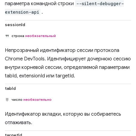
параметра командной строки
--silent-debugger-
extension-api
.
sessionId
строка
необязательный
Непрозрачный идентификатор сессии протокола
Chrome DevTools. Идентифицирует дочернюю сессию
внутри корневой сессии, определяемой параметрами
tabId, extensionId или targetId.
tabId
число
необязательно
Идентификатор вкладки, которую вы собираетесь
отлаживать.
targetId