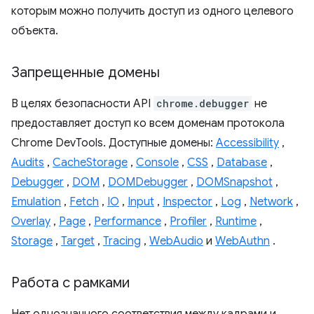
которым можно получить доступ из одного целевого
объекта.
Запрещенные домены
В целях безопасности API
chrome.debugger
не
предоставляет доступ ко всем доменам протокола
Chrome DevTools. Доступные домены:
Accessibility
,
Audits
,
CacheStorage
,
Console
,
CSS
,
Database
,
Debugger
,
DOM
,
DOMDebugger
,
DOMSnapshot
,
Emulation
,
Fetch
,
IO
,
Input
,
Inspector
,
Log
,
Network
,
Overlay
,
Page
,
Performance
,
Profiler
,
Runtime
,
Storage
,
Target
,
Tracing
,
WebAudio
и
WebAuthn
.
Работа с рамками