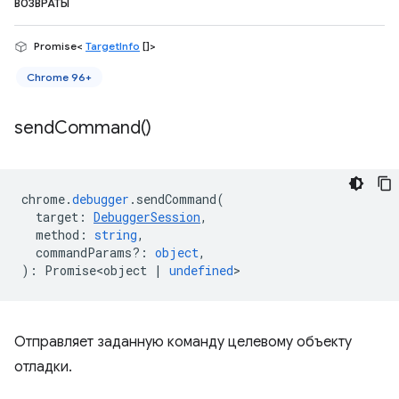
ВОЗВРАТЫ
Promise<
TargetInfo
[]>
Chrome 96+
send
Command(
)
chrome
.
debugger
.
sendCommand
(
target
:
DebuggerSession
,
method
:
string
,
commandParams?
:
object
,
)
:
Promise<object
|
undefined
>
Отправляет заданную команду целевому объекту
отладки.