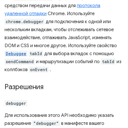
средством передачи данных для
протокола
удаленной отладки
Chrome. Используйте
chrome.debugger
для подключения к одной или
нескольким вкладкам, чтобы отслеживать сетевое
взаимодействие, отлаживать JavaScript, изменять
DOM и CSS и многое другое. Используйте свойство
Debuggee
tabId
для выбора вкладок с помощью
sendCommand
и маршрутизации событий по
tabId
из
коллбэков
onEvent
.
Разрешения
debugger
Для использования этого API необходимо указать
разрешение
"debugger"
в манифесте вашего