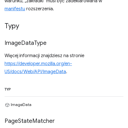
warunku, „zakładki” musi być zadeklarowana w
manifestu
rozszerzenia.
Typy
Image
Data
Type
Więcej informacji znajdziesz na stronie
https://developer.mozilla.org/en-
US/docs/Web/API/ImageData
.
TYP
ImageData
Page
State
Matcher