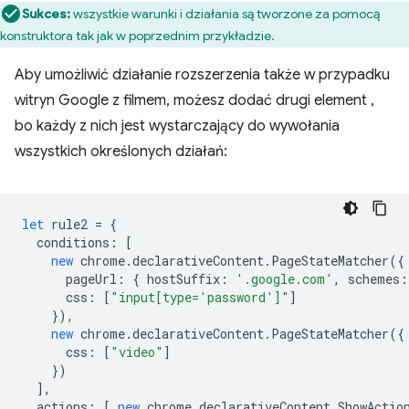
Sukces:
wszystkie warunki i działania są tworzone za pomocą
konstruktora tak jak w poprzednim przykładzie.
Aby umożliwić działanie rozszerzenia także w przypadku
witryn Google z filmem, możesz dodać drugi element ,
bo każdy z nich jest wystarczający do wywołania
wszystkich określonych działań:
let
rule2
=
{
conditions
:
[
new
chrome
.
declarativeContent
.
PageStateMatcher
({
pageUrl
:
{
hostSuffix
:
'.google.com'
,
schemes
:
css
:
[
"input[type='password']"
]
}),
new
chrome
.
declarativeContent
.
PageStateMatcher
({
css
:
[
"video"
]
})
],
actions
:
[
new
chrome
.
declarativeContent
.
ShowActio