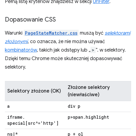
Pełną listę kryteriów znajdziesz w sekcji
UrlFilter
.
Dopasowanie CSS
Warunki
PageStateMatcher.css
muszą być
selektorami
złożonymi
, co oznacza, że nie można używać
kombinatorów
, takich jak odstępy lub „
>
”. w selektory.
Dzięki temu Chrome może skuteczniej dopasowywać
selektory.
Złożone selektory
Selektory złożone (OK)
(niewłaściwe)
a
div p
iframe
.
p>span
.
highlight
special[src^='http']
ns
|
*
p + ol