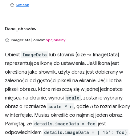
SetIcon
Dane_obrazów
ImageData | obiekt
opcjonalny
Obiekt
ImageData
lub słownik {size -> ImageData}
reprezentujące ikonę do ustawienia. Jeśli ikona jest
określona jako słownik, użyty obraz jest dobierany w
zależności od gęstości pikseli na ekranie. Jeśli liczba
pikseli obrazu, które mieszczą się w jednej jednostce
miejsca na ekranie, wynosi
scale
, zostanie wybrany
obraz o rozmiarze
scale * n
, gdzie
n
to rozmiar ikony
w interfejsie. Musisz określić co najmniej jeden obraz.
Pamiętaj, że
details.imageData = foo
jest
odpowiednikiem
details.imageData = {'16': foo}
.