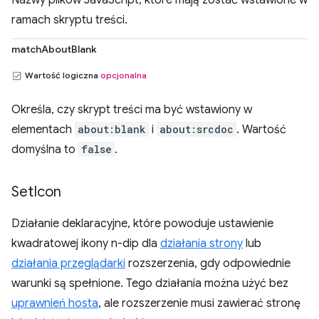
Nazwy plików JavaScript, które mają zostać wstawione w
ramach skryptu treści.
matchAboutBlank
Wartość logiczna
opcjonalna
Określa, czy skrypt treści ma być wstawiony w
elementach
about:blank
i
about:srcdoc
. Wartość
domyślna to
false
.
Set
Icon
Działanie deklaracyjne, które powoduje ustawienie
kwadratowej ikony n-dip dla
działania strony
lub
działania przeglądarki
rozszerzenia, gdy odpowiednie
warunki są spełnione. Tego działania można użyć bez
uprawnień hosta
, ale rozszerzenie musi zawierać stronę