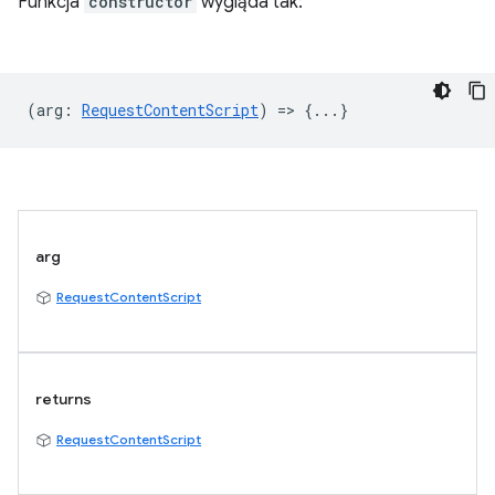
Funkcja
constructor
wygląda tak:
(
arg
:
RequestContentScript
) => {...}
arg
RequestContentScript
returns
RequestContentScript