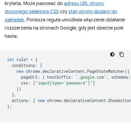
kryteria. Może pasować do
adresu URL strony
,
złożonego selektora CSS
czy
stan strony dodany do
zakładek
. Poniższa reguła umożliwia włączenie działanie
rozszerzenia na stronach Google, gdy jest obecne pole
hasła:
let
rule1
=
{
conditions
:
[
new
chrome
.
declarativeContent
.
PageStateMatcher
({
pageUrl
:
{
hostSuffix
:
'.google.com'
,
schemes
:
css
:
[
"input[type='password']"
]
})
],
actions
:
[
new
chrome
.
declarativeContent
.
ShowActio
};