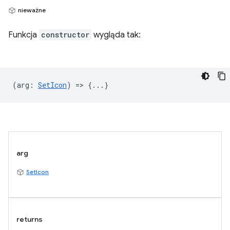
nieważne
Funkcja
constructor
wygląda tak:
(
arg
:
SetIcon
) => {...}
arg
SetIcon
returns