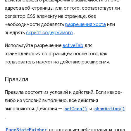
действие вашего расширения в зависимости от URL-
адреса веб-страницы или от того, соответствует ли
селектор CSS элементу на странице, без
необходимости добавлять
разрешения хоста
или
внедрять
скрипт содержимого
.
Используйте разрешение
activeTab
для
взаимодействия со страницей после того, как
пользователь нажмет на действие расширения.
Правила
Правила состоят из условий и действий. Если какое-
либо из условий выполнено, все действия
выполняются. Действия —
setIcon()
и
showAction()
.
PageStateMatcher
сопоставляет веб-страницы тогда