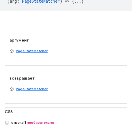
(
arg
:
PageStateMatcher
) => {...}
аргумент
PageStateMatcher
возвращает
PageStateMatcher
CSS
строка[]
необязательно