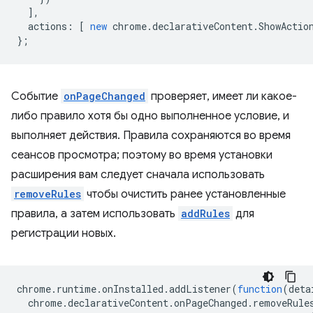
],
actions
:
[
new
chrome
.
declarativeContent
.
ShowActio
};
Событие
onPageChanged
проверяет, имеет ли какое-
либо правило хотя бы одно выполненное условие, и
выполняет действия. Правила сохраняются во время
сеансов просмотра; поэтому во время установки
расширения вам следует сначала использовать
removeRules
чтобы очистить ранее установленные
правила, а затем использовать
addRules
для
регистрации новых.
chrome
.
runtime
.
onInstalled
.
addListener
(
function
(
deta
chrome
.
declarativeContent
.
onPageChanged
.
removeRule