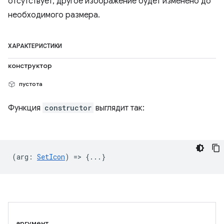
отсутствует, другое изображение будет изменено до
необходимого размера.
ХАРАКТЕРИСТИКИ
конструктор
пустота
Функция
constructor
выглядит так:
(
arg
:
SetIcon
) => {...}
аргумент