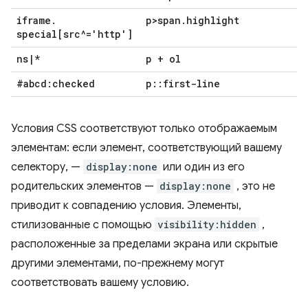
iframe
.
p>span
.
highlight
special[src^='http']
ns
|
*
p + ol
#abcd:checked
p
::
first-line
Условия CSS соответствуют только отображаемым
элементам: если элемент, соответствующий вашему
селектору, —
display:none
или один из его
родительских элементов —
display:none
, это не
приводит к совпадению условия. Элементы,
стилизованные с помощью
visibility:hidden
,
расположенные за пределами экрана или скрытые
другими элементами, по-прежнему могут
соответствовать вашему условию.