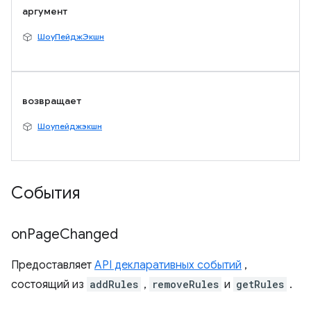
аргумент
ШоуПейджЭкшн
возвращает
Шоупейджэкшн
События
on
Page
Changed
Предоставляет
API декларативных событий
,
состоящий из
addRules
,
removeRules
и
getRules
.