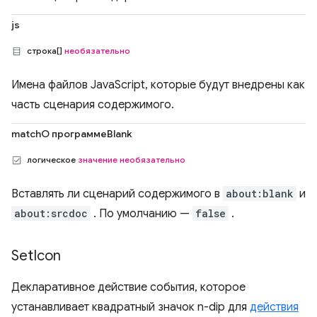
js
строка[]
необязательно
Имена файлов JavaScript, которые будут внедрены как
часть сценария содержимого.
matchО программеBlank
логическое
значение необязательно
Вставлять ли сценарий содержимого в
about:blank
и
about:srcdoc
. По умолчанию —
false
.
Set
Icon
Декларативное действие события, которое
устанавливает квадратный значок n-dip для
действия