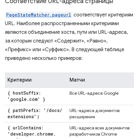
Соответствие URL-адреса страницы
PageStateMatcher.pageurl
соответствует критериям
URL. Наиболее распространенными критериями
являются объединение хоста, пути или URL-адреса,
за которым следуют «Содержит», «Равно»,
«Префикс» или «Суффикс». В следующей таблице
приведено несколько примеров:
Критерии
Матчи
{ host
Suffix:
Все URL-адреса Google
'google
.
com' }
{ path
Prefix: '
/
docs
/
URL-адреса документов
extensions'
}
расширения
{ url
Contains:
URL-адреса всех документов
'developer
.
chrome
.
разработчиков Chrome