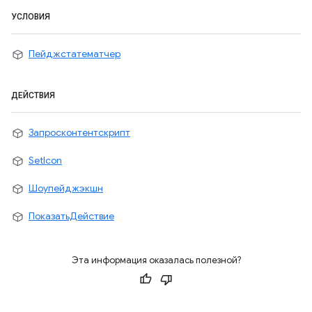
УСЛОВИЯ
Пейджстатематчер
ДЕЙСТВИЯ
Запросконтентскрипт
SetIcon
Шоупейджэкшн
ПоказатьДействие
Эта информация оказалась полезной?