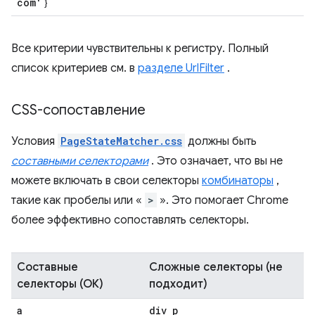
com'
}
Все критерии чувствительны к регистру. Полный
список критериев см. в
разделе UrlFilter
.
CSS-сопоставление
Условия
PageStateMatcher.css
должны быть
составными селекторами
. Это означает, что вы не
можете включать в свои селекторы
комбинаторы
,
такие как пробелы или «
>
». Это помогает Chrome
более эффективно сопоставлять селекторы.
Составные
Сложные селекторы (не
селекторы (ОК)
подходит)
a
div p