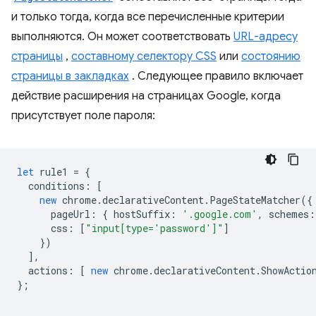
и только тогда, когда все перечисленные критерии
выполняются. Он может соответствовать
URL-адресу
страницы
,
составному селектору CSS
или
состоянию
страницы в закладках
. Следующее правило включает
действие расширения на страницах Google, когда
присутствует поле пароля:
let
rule1
=
{
conditions
:
[
new
chrome
.
declarativeContent
.
PageStateMatcher
({
pageUrl
:
{
hostSuffix
:
'.google.com'
,
schemes
:
css
:
[
"input[type='password']"
]
})
],
actions
:
[
new
chrome
.
declarativeContent
.
ShowActio
};