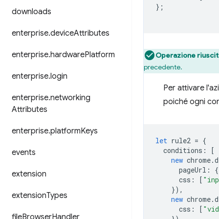
};
downloads
enterprise
.
device
Attributes
enterprise
.
hardware
Platform
Operazione riuscit
precedente.
enterprise
.
login
Per attivare l'
enterprise
.
networking
poiché ogni cond
Attributes
enterprise
.
platform
Keys
let
rule2
=
{
conditions
:
[
events
new
chrome
.
d
pageUrl
:
{
extension
css
:
[
"inp
}),
extension
Types
new
chrome
.
d
css
:
[
"vi
file
Browser
Handler
})