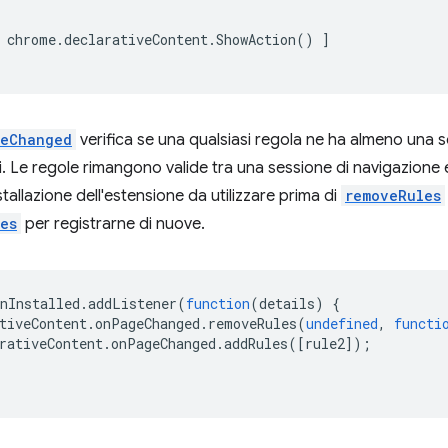
chrome
.
declarativeContent
.
ShowAction
()
]
eChanged
verifica se una qualsiasi regola ne ha almeno una 
i. Le regole rimangono valide tra una sessione di navigazione e
stallazione dell'estensione da utilizzare prima di
removeRules
es
per registrarne di nuove.
nInstalled
.
addListener
(
function
(
details
)
{
tiveContent
.
onPageChanged
.
removeRules
(
undefined
,
functi
rativeContent
.
onPageChanged
.
addRules
([
rule2
]);