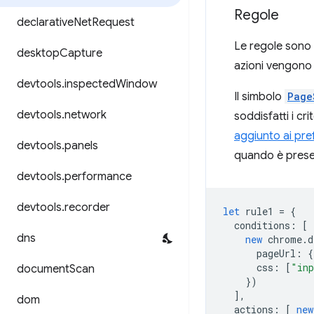
Regole
declarative
Net
Request
Le regole sono c
desktop
Capture
azioni vengono 
devtools
.
inspected
Window
Il simbolo
Page
devtools
.
network
soddisfatti i cri
aggiunto ai pref
devtools
.
panels
quando è prese
devtools
.
performance
devtools
.
recorder
let
rule1
=
{
conditions
:
[
dns
new
chrome
.
d
pageUrl
:
{
css
:
[
"inp
document
Scan
})
],
dom
actions
:
[
new