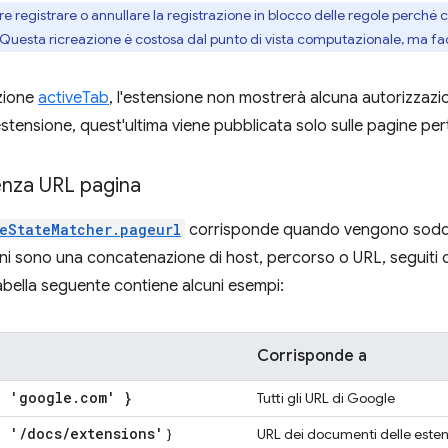
e registrare o annullare la registrazione in blocco delle regole perché c
e. Questa ricreazione è costosa dal punto di vista computazionale, ma fa
zione
activeTab
, l'estensione non mostrerà alcuna autorizzazio
'estensione, quest'ultima viene pubblicata solo sulle pagine pert
nza URL pagina
eStateMatcher.pageurl
corrisponde quando vengono soddisfat
uni sono una concatenazione di host, percorso o URL, seguiti 
tabella seguente contiene alcuni esempi:
Corrisponde a
: 'google
.
com' }
Tutti gli URL di Google
: '
/
docs
/
extensions'
}
URL dei documenti delle esten