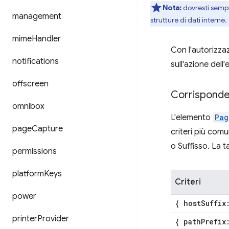
Nota:
dovresti sempr
management
strutture di dati intern
mime
Handler
Con l'autorizza
notifications
sull'azione dell
offscreen
Corrisponde
omnibox
L'elemento
Pag
page
Capture
criteri più com
o Suffisso. La 
permissions
platform
Keys
Criteri
power
{ host
Suffix
printer
Provider
{ path
Prefix