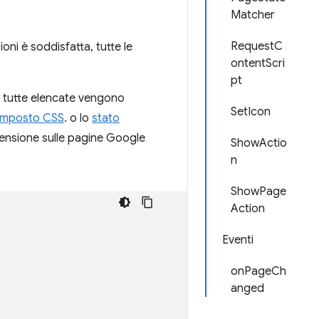
Matcher
RequestC
oni è soddisfatta, tutte le
ontentScri
pt
o tutte elencate vengono
SetIcon
composto CSS
. o lo
stato
stensione sulle pagine Google
ShowActio
n
ShowPage
Action
Eventi
onPageCh
anged