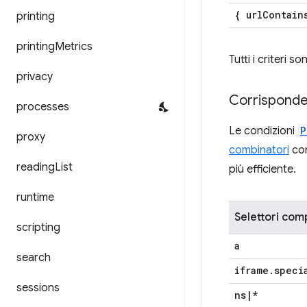
{ url
Contain
printing
printing
Metrics
Tutti i criteri 
privacy
Corrispond
processes
Le condizioni
P
proxy
combinatori
com
reading
List
più efficiente.
runtime
Selettori com
scripting
a
search
iframe
.
speci
sessions
ns
|
*