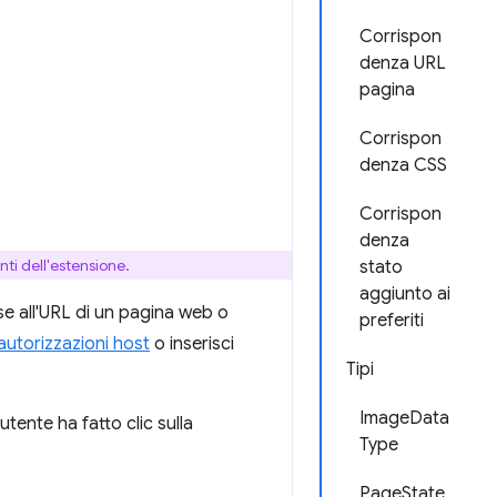
Corrispon
denza URL
pagina
Corrispon
denza CSS
Corrispon
denza
nti dell'estensione.
stato
aggiunto ai
ase all'URL di un pagina web o
preferiti
autorizzazioni host
o inserisci
Tipi
ImageData
tente ha fatto clic sulla
Type
PageState