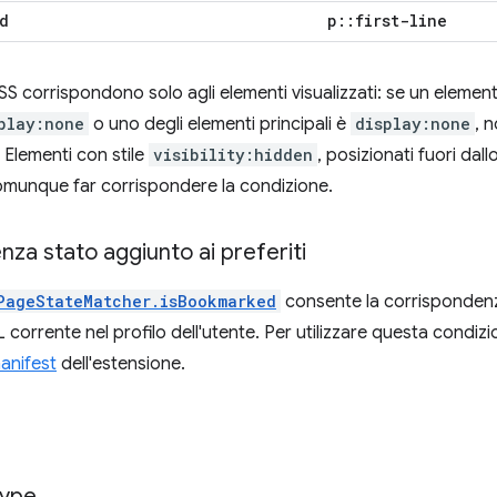
d
p
::
first-line
SS corrispondono solo agli elementi visualizzati: se un elemen
play:none
o uno degli elementi principali è
display:none
, 
Elementi con stile
visibility:hidden
, posizionati fuori dal
omunque far corrispondere la condizione.
za stato aggiunto ai preferiti
PageStateMatcher.isBookmarked
consente la corrispondenz
RL corrente nel profilo dell'utente. Per utilizzare questa condizi
anifest
dell'estensione.
ype