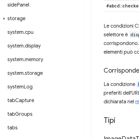
side
Panel
#abcd:checke
storage
Le condizioni C
system
.
cpu
selettore è
dis
corrispondono. 
system
.
display
elementi può c
system
.
memory
Corrisponden
system
.
storage
La condizione
system
Log
preferiti dell'U
tab
Capture
dichiarata nel
m
tab
Groups
Tipi
tabs
Image
Data
T