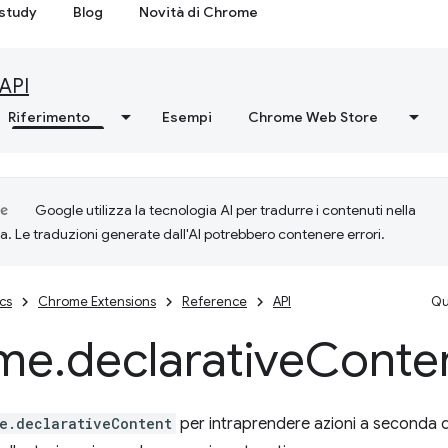
study
Blog
Novità di Chrome
API
Riferimento
Esempi
Chrome Web Store
Google utilizza la tecnologia AI per tradurre i contenuti nella
ta. Le traduzioni generate dall'AI potrebbero contenere errori.
cs
Chrome Extensions
Reference
API
Qu
me
.
declarative
Conte
e.declarativeContent
per intraprendere azioni a seconda d