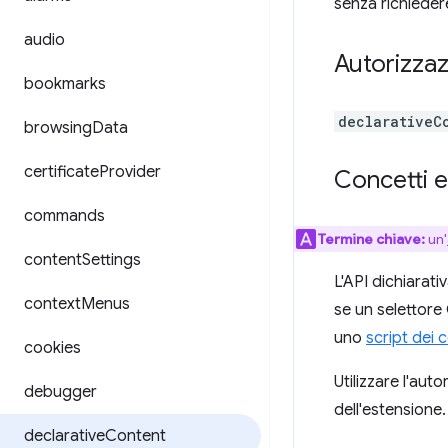
senza richiedere
audio
Autorizzaz
bookmarks
declarativeC
browsing
Data
certificate
Provider
Concetti e
commands
Termine chiave:
un'
content
Settings
L'API dichiarati
context
Menus
se un selettore
uno
script dei 
cookies
Utilizzare l'aut
debugger
dell'estensione.
declarative
Content