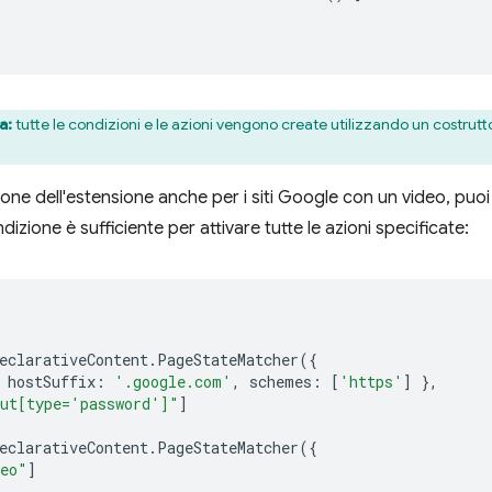
a:
tutte le condizioni e le azioni vengono create utilizzando un costru
azione dell'estensione anche per i siti Google con un video, p
izione è sufficiente per attivare tutte le azioni specificate:
eclarativeContent
.
PageStateMatcher
({
hostSuffix
:
'.google.com'
,
schemes
:
[
'https'
]
},
ut[type='password']"
]
eclarativeContent
.
PageStateMatcher
({
deo"
]