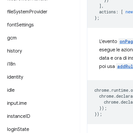
],
file
System
Provider
actions
:
[
new
};
font
Settings
gcm
L'evento
onPag
esegue le azion
history
data e ora di in
i18n
poi usa
addRul
identity
idle
chrome
.
runtime
.
o
chrome
.
declara
chrome
.
decla
input
.
ime
});
});
instance
ID
login
State