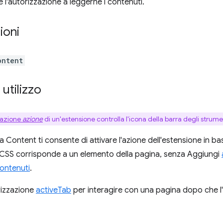
 l'autorizzazione a leggerne i contenuti.
ioni
ontent
 utilizzo
azione
azione
di un'estensione controlla l'icona della barra degli strume
va Content ti consente di attivare l'azione dell'estensione in b
 CSS corrisponde a un elemento della pagina, senza Aggiungi
contenuti
.
orizzazione
activeTab
per interagire con una pagina dopo che l'u