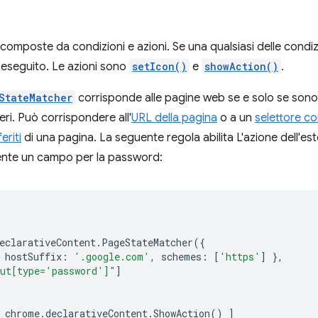
omposte da condizioni e azioni. Se una qualsiasi delle condizi
eseguito. Le azioni sono
setIcon()
e
showAction()
.
StateMatcher
corrisponde alle pagine web se e solo se son
teri. Può corrispondere all'
URL della pagina
o a un
selettore 
eriti
di una pagina. La seguente regola abilita L'azione dell'e
nte un campo per la password:
eclarativeContent
.
PageStateMatcher
({
hostSuffix
:
'.google.com'
,
schemes
:
[
'https'
]
},
ut[type='password']"
]
chrome
.
declarativeContent
.
ShowAction
()
]