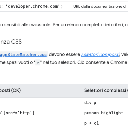
s: 'developer
.
chrome
.
com'
}
URL della documentazione di tu
sono sensibili alle maiuscole. Per un elenco completo dei criteri,
enza CSS
ageStateMatcher.css
devono essere
selettori composti
, va
e spazi vuoti o "
>
" nel tuo selettori. Ciò consente a Chrome 
posti (OK)
Selettori complessi
div p
al[src^='http']
p>span
.
highlight
p + ol