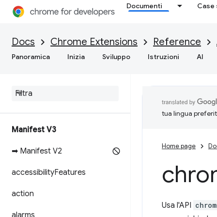
Documenti
Case 
Docs
Chrome Extensions
Reference
Panoramica
Inizia
Sviluppo
Istruzioni
AI
tua lingua preferi
Manifest V3
Home page
Do
➡ Manifest V2
chro
accessibility
Features
action
Usa l'API
chrom
alarms