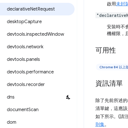
啟用
未封
declarative
Net
Request
"declarative
desktop
Capture
安裝時不
機權限，
devtools
.
inspected
Window
devtools
.
network
可用性
devtools
.
panels
Chrome 84 以上
devtools
.
performance
資訊清單
devtools
.
recorder
dns
除了先前所述的
清單鍵，這應該
document
Scan
如下所示。(請
dom
則集
。