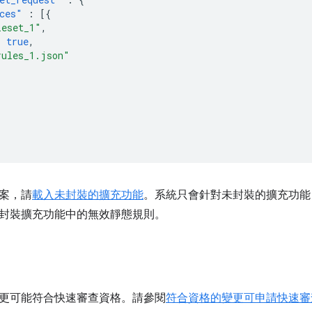
ces"
:
[{
leset_1"
,
:
true
,
rules_1.json"
案，請
載入未封裝的擴充功能
。系統只會針對未封裝的擴充功能
封裝擴充功能中的無效靜態規則。
更可能符合快速審查資格。請參閱
符合資格的變更可申請快速審