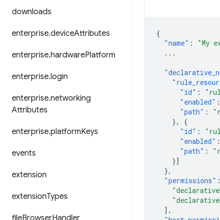
downloads
enterprise
.
device
Attributes
{
"name"
:
"My e
...
enterprise
.
hardware
Platform
"declarative_n
enterprise
.
login
"rule_resour
"id"
:
"ru
enterprise
.
networking
"enabled"
Attributes
"path"
:
"
},
{
enterprise
.
platform
Keys
"id"
:
"ru
"enabled"
"path"
:
"
events
}]
},
extension
"permissions"
"declarative
extension
Types
"declarative
],
file
Browser
Handler
"host_permiss