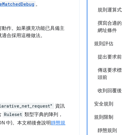
eMatchedDebug
。
規則運算式
撰寫合適的
何動作。如果擴充功能已具備主
網址條件
就適合採用這種做法。
規則評估
提出要求前
傳送要求標
頭前
收到回覆後
安全規則
larative_net_request"
資訊
含
Ruleset
類型字典的陣列，
規則限制
N 中)。本文稍後會說明
靜態規
靜態規則