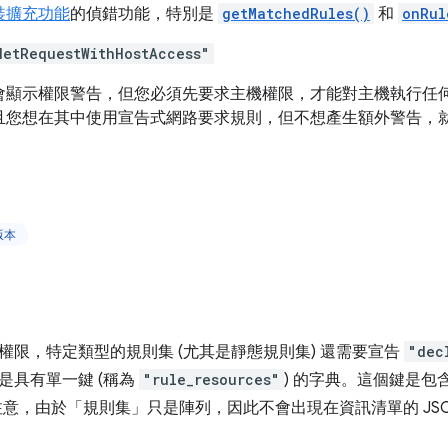
裝擴充功能
的偵錯功能，特別是
getMatchedRules()
和
onRul
NetRequestWithHostAccess"
會顯示權限警告，但您必須先要求主機權限，才能對主機執行任
且您想在其中使用宣告式網路要求規則，但不想產生額外警告，
版本
權限，特定類型的規則集 (尤其是靜態規則集) 還需要宣告
"dec
是具有單一鍵 (稱為
"rule_resources"
) 的字典。這個鍵是包
注意，由於「規則集」只是陣列，因此不會出現在資訊清單的 JSO