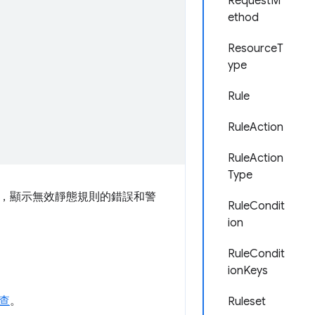
RequestM
ethod
ResourceT
ype
Rule
RuleAction
RuleAction
Type
，顯示無效靜態規則的錯誤和警
RuleCondit
ion
RuleCondit
ionKeys
查
。
Ruleset