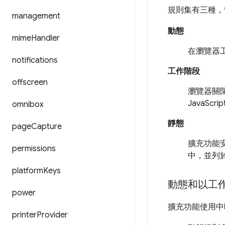
規則集有三種，
management
動態
mime
Handler
在瀏覽器工
notifications
工作階段
offscreen
瀏覽器關
JavaSc
omnibox
靜態
page
Capture
擴充功能
permissions
中，並列
platform
Keys
動態和以工
power
擴充功能使用中時
printer
Provider