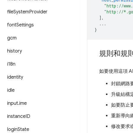
"http://www
file
System
Provider
"http://*.g
],
...
font
Settings
}
gcm
history
規則和規
i18n
如要使用這項 
identity
封鎖網路
idle
升級結構定義 
input
.
ime
如要防止
重新導向
instance
ID
修改要求
login
State