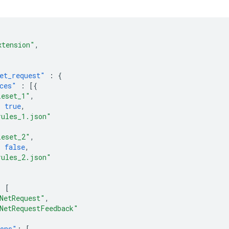
xtension"
,
et_request"
:
{
ces"
:
[{
leset_1"
,
:
true
,
rules_1.json"
leset_2"
,
:
false
,
rules_2.json"
:
[
NetRequest"
,
NetRequestFeedback"
ions"
:
[