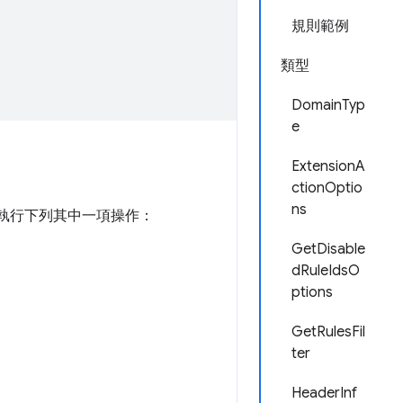
規則範例
類型
DomainTyp
e
ExtensionA
ctionOptio
ns
會執行下列其中一項操作：
GetDisable
dRuleIdsO
ptions
GetRulesFil
ter
HeaderInf