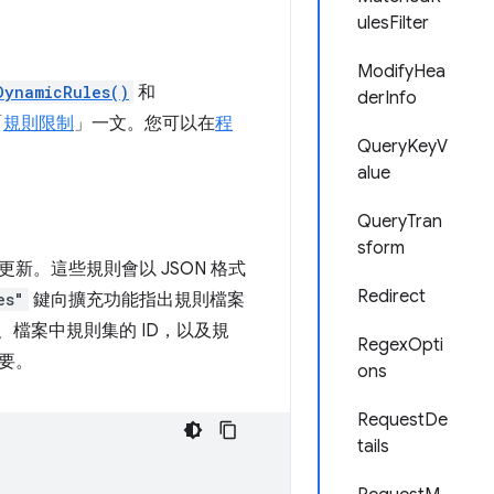
ulesFilter
ModifyHea
DynamicRules()
和
derInfo
「
規則限制
」一文。您可以在
程
QueryKeyV
alue
QueryTran
sform
。這些規則會以 JSON 格式
Redirect
es"
鍵向擴充功能指出規則檔案
檔案中規則集的 ID，以及規
RegexOpti
要。
ons
RequestDe
tails