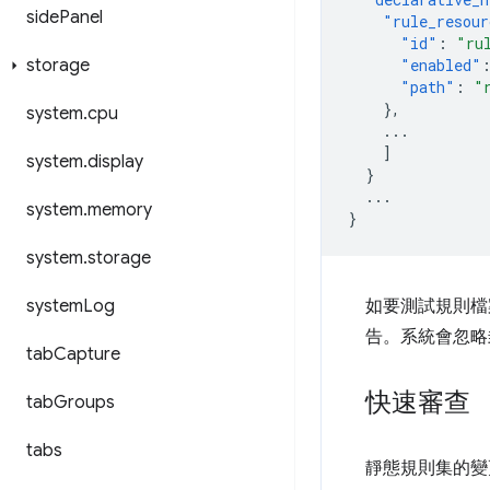
side
Panel
"rule_resour
"id"
:
"ru
storage
"enabled"
"path"
:
"
},
system
.
cpu
...
]
system
.
display
}
...
system
.
memory
}
system
.
storage
system
Log
如要測試規則檔
告。系統會忽略
tab
Capture
快速審查
tab
Groups
tabs
靜態規則集的變