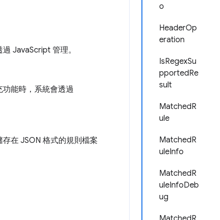
o
HeaderOp
eration
vaScript 管理。
IsRegexSu
pportedRe
sult
充功能時，系統會透過
MatchedR
ule
MatchedR
在 JSON 格式的規則檔案
uleInfo
MatchedR
uleInfoDeb
ug
MatchedR