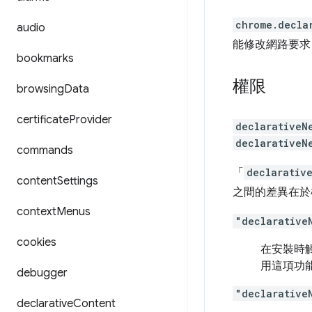
chrome.decla
audio
能修改網路要求
bookmarks
權限
browsing
Data
certificate
Provider
declarativeN
declarativeN
commands
「
declarativ
content
Settings
之間的差異在於
context
Menus
"declarative
cookies
在安裝時
用這項功
debugger
"declarative
declarative
Content