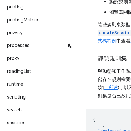
動態規則
printing
瀏覽器關
printing
Metrics
這些規則集類型
privacy
updateSessio
式碼範例
中查看
processes
靜態規則集
proxy
reading
List
與動態和工作階
儲存在規則檔
runtime
(如
上所述
)，
則集是否已啟用
scripting
search
{
sessions
...
"declarative_n