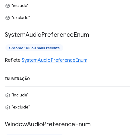
"include"
"exclude"
System
Audio
Preference
Enum
Chrome 105 ou mais recente
Reflete
SystemAudioPreferenceEnum
.
ENUMERAÇÃO
"include"
"exclude"
Window
Audio
Preference
Enum