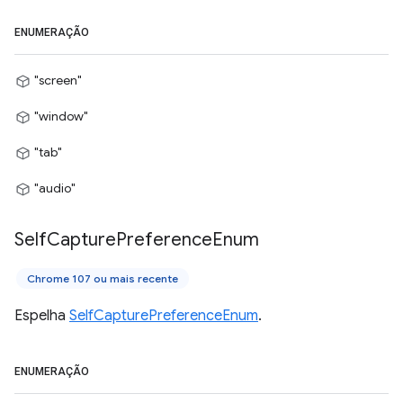
ENUMERAÇÃO
"screen"
"window"
"tab"
"audio"
Self
Capture
Preference
Enum
Chrome 107 ou mais recente
Espelha
SelfCapturePreferenceEnum
.
ENUMERAÇÃO