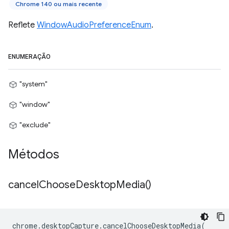
Chrome 140 ou mais recente
Reflete
WindowAudioPreferenceEnum
.
ENUMERAÇÃO
"system"
"window"
"exclude"
Métodos
cancel
Choose
Desktop
Media(
)
chrome
.
desktopCapture
.
cancelChooseDesktopMedia
(