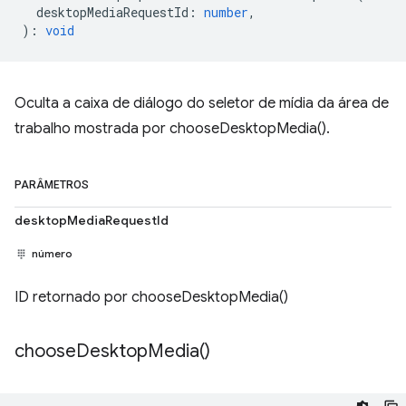
desktopMediaRequestId
:
number
,
)
:
void
Oculta a caixa de diálogo do seletor de mídia da área de
trabalho mostrada por chooseDesktopMedia().
PARÂMETROS
desktopMediaRequestId
número
ID retornado por chooseDesktopMedia()
choose
Desktop
Media(
)