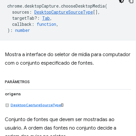
chrome
.
desktopCapture
.
chooseDesktopMedia
(
sources
:
DesktopCaptureSourceType
[],
targetTab?
:
Tab
,
callback
:
function
,
)
:
number
Mostra a interface do seletor de mídia para computador
com o conjunto especificado de fontes.
PARÂMETROS
origens
DesktopCaptureSourceType
[]
Conjunto de fontes que devem ser mostradas ao
usuário. A ordem das fontes no conjunto decide a