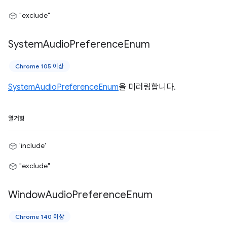
"exclude"
System
Audio
Preference
Enum
Chrome 105 이상
SystemAudioPreferenceEnum
을 미러링합니다.
열거형
'include'
"exclude"
Window
Audio
Preference
Enum
Chrome 140 이상