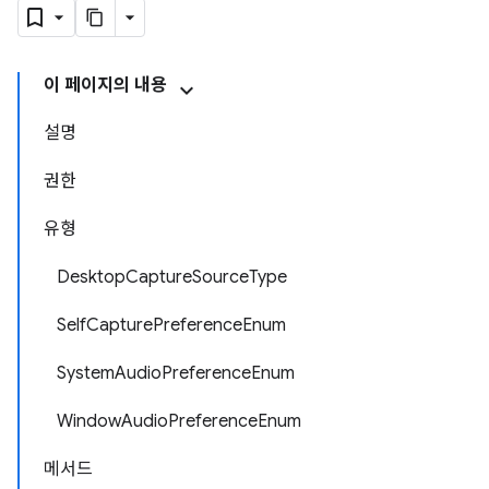
이 페이지의 내용
설명
권한
유형
DesktopCaptureSourceType
SelfCapturePreferenceEnum
SystemAudioPreferenceEnum
WindowAudioPreferenceEnum
메서드