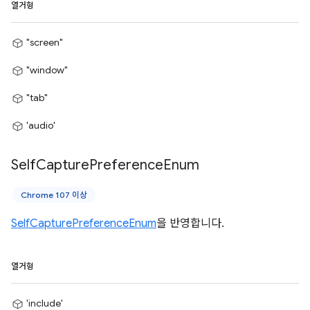
열거형
"screen"
"window"
"tab"
'audio'
Self
Capture
Preference
Enum
Chrome 107 이상
SelfCapturePreferenceEnum
을 반영합니다.
열거형
'include'