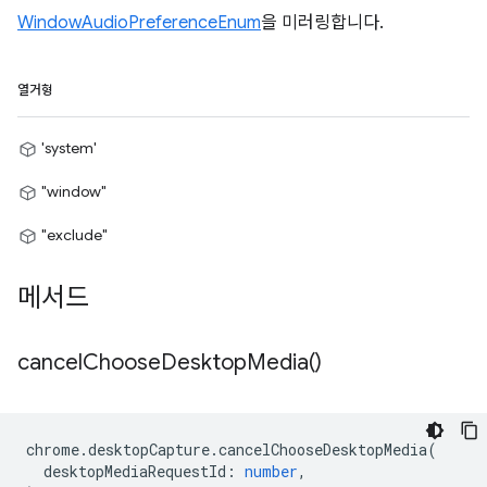
WindowAudioPreferenceEnum
을 미러링합니다.
열거형
'system'
"window"
"exclude"
메서드
cancel
Choose
Desktop
Media(
)
chrome
.
desktopCapture
.
cancelChooseDesktopMedia
(
desktopMediaRequestId
:
number
,